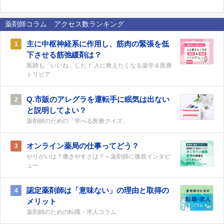
薬剤師コラム アクセス数ランキング
主に中枢神経系に作用し、筋肉の緊張を低
1
下させる筋弛緩剤は？
医師も「いいね」した！ 人に教えたくなる薬学＆医療
トリビア
Q.市販のアレグラを運転手に眠気は出ない
2
と説明してよい？
薬剤師のための「学べる医療クイズ」
オンライン薬局の仕事ってどう？
3
やりがいは？働きやすさは？～薬剤師に徹底インタビ
ュー
認定薬剤師は「意味ない」の理由と取得の
4
メリット
薬剤師のための転職・求人コラム