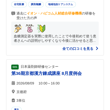
在宅医療
調剤報酬
地域包括ケアシステム
過去に
イオン・ハピコム人材総合研修機構
の研修を
受けた方の声
血糖測定器を実際に使用したことで今後初めて使う患
者さんへの説明がしやすくなり今後に活かせると思...
全ての口コミを見る
日本薬剤師研修センター
G01
第36期京都漢方錬成講座 8月度例会
2026/08/09 10:00～16:00
京都府
3単位
漢方