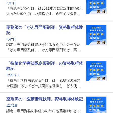
2月1日
る存在です。今回はそんな小児薬物療法認定薬
「救急認定薬剤師」は2011年度に認定制度が始
剤師の取得体験記をご紹介します。
まった比較的新しい資格です。近年では救急病
棟に薬剤師を配置する病院が増えてきているこ
とから、救急認定薬剤師を目指す病院薬剤師も
薬剤師の「がん専門薬剤師」資格取得体験
増えているのではないでしょうか。今回はそん
記
な救急認定薬剤師の取得体験記をご紹介しま
1月2日
す。
認定・専門薬剤師資格を語るうえで、外せない
「がん専門薬剤師」。がん専門薬剤師は、薬剤
師として初めて医療法上広告が可能な専門性に
関する資格として、2009年に発足しました。薬
「抗菌化学療法認定薬剤師」の資格取得体
剤師の専門性を活かして高度化するがん医療に
験記
貢献する姿は、今も病院薬剤師にとって一目置
12月17日
かれる存在です。
「抗菌化学療法認定薬剤師」は「感染症の種類
や病態に応じてどの抗菌薬を選択し、どう使っ
たらいいのか」まで踏み込んで提案・実践でき
る薬剤師です。現在、感染防止対策加算の施設
薬剤師の「医療情報技師」資格取得体験記
基準に専任の薬剤師配置が挙げられており、今
12月2日
後は感染症領域で薬剤師に、より多くの役割が
認定・専門資格の枠組みの外にも薬剤師にとっ
求められる可能性もあります。