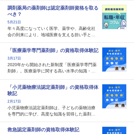
という声を聞いたことがあるかもしれません。
調剤薬局の薬剤師は認定薬剤師資格を取る
本記事では、認定薬剤師が「意味ない」といわ
べき？
れる理由や、取得するメリット、年収・キャリ
5月21日
アへの影響を解説します。
年々高度になっていく医学、薬学や、高齢化社
会の到来により、地域医療を支える担い手とし
ての薬剤師の存在がクローズアップされるなか
で、重要度が増しているのが認定薬剤師という
「医療薬学専門薬剤師」の資格取得体験記
資格です。認定薬剤師とはいったいどんな資格
3月17日
なのでしょうか。それを取得するとどのような
2020年から開始された新制度「医療薬学専門薬
メリットがあるのでしょうか。
剤師」。医療薬学に関する高い水準の知識・技
能を備えた薬剤師の養成を目的としており、薬
剤師としての専門性を示す客観的な根拠の一つ
「小児薬物療法認定薬剤師」の資格取得体
となります。取得要件は多岐に渡り、審査も複
験記
数回ありますが、患者さんに対して一定の能力
2月17日
の証明になる資格と言えます。
小児薬物療法認定薬剤師は、子どもの薬物治療
を専門的に学び、高度な知識を習得した薬剤師
です。子どもの発達段階における身体的特徴
や、特有の疾患、心理状況を理解し、専門性を
救急認定薬剤師の資格取得体験記
深めることで、子どもとその保護者に寄り添え