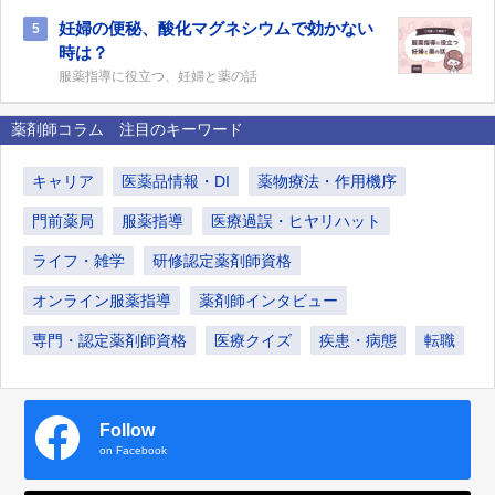
妊婦の便秘、酸化マグネシウムで効かない
5
時は？
服薬指導に役立つ、妊婦と薬の話
薬剤師コラム 注目のキーワード
キャリア
医薬品情報・DI
薬物療法・作用機序
門前薬局
服薬指導
医療過誤・ヒヤリハット
ライフ・雑学
研修認定薬剤師資格
オンライン服薬指導
薬剤師インタビュー
専門・認定薬剤師資格
医療クイズ
疾患・病態
転職
Follow
on Facebook