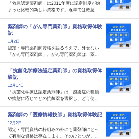
「救急認定薬剤師」は2011年度に認定制度が始
剤師の取得体験記をご紹介します。
まった比較的新しい資格です。近年では救急病
棟に薬剤師を配置する病院が増えてきているこ
とから、救急認定薬剤師を目指す病院薬剤師も
薬剤師の「がん専門薬剤師」資格取得体験
増えているのではないでしょうか。今回はそん
記
な救急認定薬剤師の取得体験記をご紹介しま
1月2日
す。
認定・専門薬剤師資格を語るうえで、外せない
「がん専門薬剤師」。がん専門薬剤師は、薬剤
師として初めて医療法上広告が可能な専門性に
関する資格として、2009年に発足しました。薬
「抗菌化学療法認定薬剤師」の資格取得体
剤師の専門性を活かして高度化するがん医療に
験記
貢献する姿は、今も病院薬剤師にとって一目置
12月17日
かれる存在です。
「抗菌化学療法認定薬剤師」は「感染症の種類
や病態に応じてどの抗菌薬を選択し、どう使っ
たらいいのか」まで踏み込んで提案・実践でき
る薬剤師です。現在、感染防止対策加算の施設
薬剤師の「医療情報技師」資格取得体験記
基準に専任の薬剤師配置が挙げられており、今
12月2日
後は感染症領域で薬剤師に、より多くの役割が
認定・専門資格の枠組みの外にも薬剤師にとっ
求められる可能性もあります。
て有用な資格は存在します。そのひとつが、