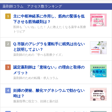
薬剤師コラム アクセス数ランキング
主に中枢神経系に作用し、筋肉の緊張を低
1
下させる筋弛緩剤は？
医師も「いいね」した！ 人に教えたくなる薬学＆医療
トリビア
Q.市販のアレグラを運転手に眠気は出ない
2
と説明してよい？
薬剤師のための「学べる医療クイズ」
認定薬剤師は「意味ない」の理由と取得の
3
メリット
薬剤師のための転職・求人コラム
妊婦の便秘、酸化マグネシウムで効かない
4
時は？
服薬指導に役立つ、妊婦と薬の話