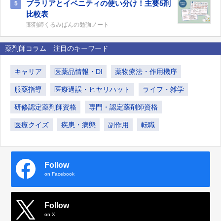
プラリアとイベニティの使い分け！主要5剤
5
比較表
薬剤師くるみぱんの勉強ノート
薬剤師コラム 注目のキーワード
キャリア
医薬品情報・DI
薬物療法・作用機序
服薬指導
医療過誤・ヒヤリハット
ライフ・雑学
研修認定薬剤師資格
専門・認定薬剤師資格
医療クイズ
疾患・病態
副作用
転職
Follow
on Facebook
Follow
on X