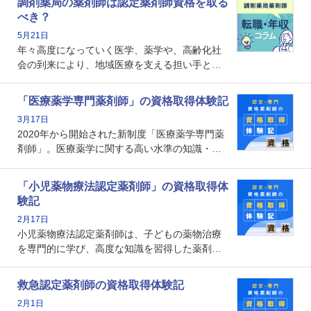
調剤薬局の薬剤師は認定薬剤師資格を取る
本記事では、認定薬剤師が「意味ない」といわ
べき？
れる理由や、取得するメリット、年収・キャリ
5月21日
アへの影響を解説します。
年々高度になっていく医学、薬学や、高齢化社
会の到来により、地域医療を支える担い手とし
ての薬剤師の存在がクローズアップされるなか
で、重要度が増しているのが認定薬剤師という
「医療薬学専門薬剤師」の資格取得体験記
資格です。認定薬剤師とはいったいどんな資格
3月17日
なのでしょうか。それを取得するとどのような
2020年から開始された新制度「医療薬学専門薬
メリットがあるのでしょうか。
剤師」。医療薬学に関する高い水準の知識・技
能を備えた薬剤師の養成を目的としており、薬
剤師としての専門性を示す客観的な根拠の一つ
「小児薬物療法認定薬剤師」の資格取得体
となります。取得要件は多岐に渡り、審査も複
験記
数回ありますが、患者さんに対して一定の能力
2月17日
の証明になる資格と言えます。
小児薬物療法認定薬剤師は、子どもの薬物治療
を専門的に学び、高度な知識を習得した薬剤師
です。子どもの発達段階における身体的特徴
や、特有の疾患、心理状況を理解し、専門性を
救急認定薬剤師の資格取得体験記
深めることで、子どもとその保護者に寄り添え
2月1日
る存在です。今回はそんな小児薬物療法認定薬