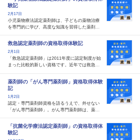
となります。取得要件は多岐に渡り、審査も複
験記
数回ありますが、患者さんに対して一定の能力
2月17日
の証明になる資格と言えます。
小児薬物療法認定薬剤師は、子どもの薬物治療
を専門的に学び、高度な知識を習得した薬剤師
です。子どもの発達段階における身体的特徴
や、特有の疾患、心理状況を理解し、専門性を
救急認定薬剤師の資格取得体験記
深めることで、子どもとその保護者に寄り添え
2月1日
る存在です。今回はそんな小児薬物療法認定薬
「救急認定薬剤師」は2011年度に認定制度が始
剤師の取得体験記をご紹介します。
まった比較的新しい資格です。近年では救急病
棟に薬剤師を配置する病院が増えてきているこ
とから、救急認定薬剤師を目指す病院薬剤師も
薬剤師の「がん専門薬剤師」資格取得体験
増えているのではないでしょうか。今回はそん
記
な救急認定薬剤師の取得体験記をご紹介しま
1月2日
す。
認定・専門薬剤師資格を語るうえで、外せない
「がん専門薬剤師」。がん専門薬剤師は、薬剤
師として初めて医療法上広告が可能な専門性に
関する資格として、2009年に発足しました。薬
「抗菌化学療法認定薬剤師」の資格取得体
剤師の専門性を活かして高度化するがん医療に
験記
貢献する姿は、今も病院薬剤師にとって一目置