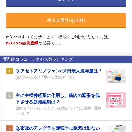
新規会員登録(無料)
m3.comすべてのサービス・機能をご利用いただくには、
m3.com会員登録
が必要です。
薬剤師コラム アクセス数ランキング
Q.アセトアミノフェンの1日最大投与量は？
1
薬剤師のための「学べる医療クイズ」
主に中枢神経系に作用し、筋肉の緊張を低
2
下させる筋弛緩剤は？
医師も「いいね」した！ 人に教えたくなる薬学＆医療
トリビア
Q.市販のアレグラを運転手に眠気は出ない
3