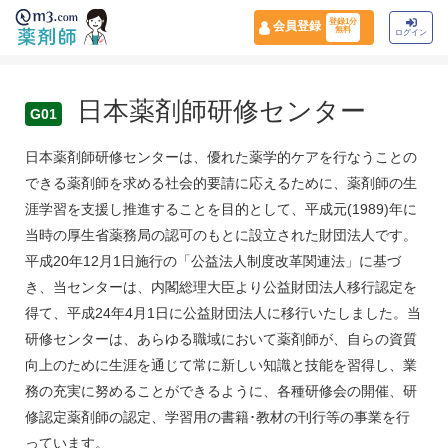
登録1分
会員登録
無料
ログイン
日本薬剤師研修センター
G01
日本薬剤師研修センターは、優れた薬学的ケアを行なうことの
できる薬剤師を求める社会的要請に応えるために、薬剤師の生
涯学習を支援し推進することを目的として、平成元(1989)年に
当時の厚生省薬務局の認可のもとに設立された財団法人です。
平成20年12月1日施行の「公益法人制度改革関連法」に基づ
き、当センターは、内閣総理大臣より公益財団法人移行認定を
得て、平成24年4月1日に公益財団法人に移行いたしました。当
研修センターは、あらゆる職域において薬剤師が、自らの資質
向上のために生涯を通じて常に新しい知識と技能を習得し、業
務の充実に努めることができるように、各種研修会の開催、研
修認定薬剤師の認定、学習用の書籍･教材の刊行等の事業を行
っています。