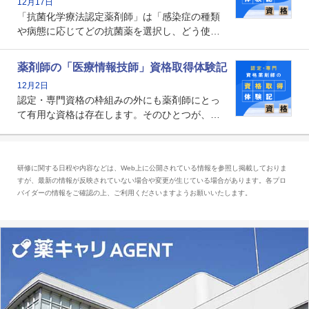
12月17日
かれる存在です。
「抗菌化学療法認定薬剤師」は「感染症の種類
や病態に応じてどの抗菌薬を選択し、どう使っ
たらいいのか」まで踏み込んで提案・実践でき
る薬剤師です。現在、感染防止対策加算の施設
薬剤師の「医療情報技師」資格取得体験記
基準に専任の薬剤師配置が挙げられており、今
12月2日
後は感染症領域で薬剤師に、より多くの役割が
認定・専門資格の枠組みの外にも薬剤師にとっ
求められる可能性もあります。
て有用な資格は存在します。そのひとつが、
「医療情報技師」です。患者の病歴、経過、検
査データ、投薬歴など非常に多岐にわたる医療
データを利活用し、またシステム管理できるこ
研修に関する日程や内容などは、Web上に公開されている情報を参照し掲載しておりま
とは、病院薬剤師を中心に大きな武器になりま
すが、最新の情報が反映されていない場合や変更が生じている場合があります。各プロ
す。
バイダーの情報をご確認の上、ご利用くださいますようお願いいたします。