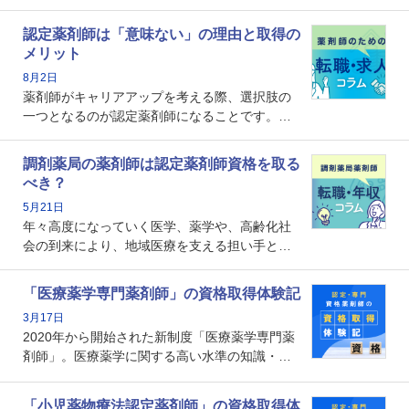
認定薬剤師は「意味ない」の理由と取得の
メリット
8月2日
薬剤師がキャリアアップを考える際、選択肢の
一つとなるのが認定薬剤師になることです。し
かし、「認定薬剤師は取得しても意味がない」
という声を聞いたことがあるかもしれません。
調剤薬局の薬剤師は認定薬剤師資格を取る
本記事では、認定薬剤師が「意味ない」といわ
べき？
れる理由や、取得するメリット、年収・キャリ
5月21日
アへの影響を解説します。
年々高度になっていく医学、薬学や、高齢化社
会の到来により、地域医療を支える担い手とし
ての薬剤師の存在がクローズアップされるなか
で、重要度が増しているのが認定薬剤師という
「医療薬学専門薬剤師」の資格取得体験記
資格です。認定薬剤師とはいったいどんな資格
3月17日
なのでしょうか。それを取得するとどのような
2020年から開始された新制度「医療薬学専門薬
メリットがあるのでしょうか。
剤師」。医療薬学に関する高い水準の知識・技
能を備えた薬剤師の養成を目的としており、薬
剤師としての専門性を示す客観的な根拠の一つ
「小児薬物療法認定薬剤師」の資格取得体