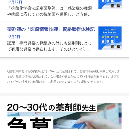
12月17日
かれる存在です。
「抗菌化学療法認定薬剤師」は「感染症の種類
や病態に応じてどの抗菌薬を選択し、どう使っ
たらいいのか」まで踏み込んで提案・実践でき
る薬剤師です。現在、感染防止対策加算の施設
薬剤師の「医療情報技師」資格取得体験記
基準に専任の薬剤師配置が挙げられており、今
12月2日
後は感染症領域で薬剤師に、より多くの役割が
認定・専門資格の枠組みの外にも薬剤師にとっ
求められる可能性もあります。
て有用な資格は存在します。そのひとつが、
「医療情報技師」です。患者の病歴、経過、検
査データ、投薬歴など非常に多岐にわたる医療
データを利活用し、またシステム管理できるこ
研修に関する日程や内容などは、Web上に公開されている情報を参照し掲載しておりま
とは、病院薬剤師を中心に大きな武器になりま
すが、最新の情報が反映されていない場合や変更が生じている場合があります。各プロ
す。
バイダーの情報をご確認の上、ご利用くださいますようお願いいたします。