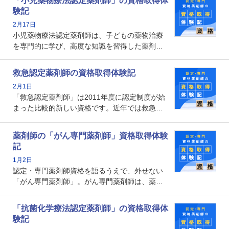
「小児薬物療法認定薬剤師」の資格取得体
となります。取得要件は多岐に渡り、審査も複
験記
数回ありますが、患者さんに対して一定の能力
2月17日
の証明になる資格と言えます。
小児薬物療法認定薬剤師は、子どもの薬物治療
を専門的に学び、高度な知識を習得した薬剤師
です。子どもの発達段階における身体的特徴
や、特有の疾患、心理状況を理解し、専門性を
救急認定薬剤師の資格取得体験記
深めることで、子どもとその保護者に寄り添え
2月1日
る存在です。今回はそんな小児薬物療法認定薬
「救急認定薬剤師」は2011年度に認定制度が始
剤師の取得体験記をご紹介します。
まった比較的新しい資格です。近年では救急病
棟に薬剤師を配置する病院が増えてきているこ
とから、救急認定薬剤師を目指す病院薬剤師も
薬剤師の「がん専門薬剤師」資格取得体験
増えているのではないでしょうか。今回はそん
記
な救急認定薬剤師の取得体験記をご紹介しま
1月2日
す。
認定・専門薬剤師資格を語るうえで、外せない
「がん専門薬剤師」。がん専門薬剤師は、薬剤
師として初めて医療法上広告が可能な専門性に
関する資格として、2009年に発足しました。薬
「抗菌化学療法認定薬剤師」の資格取得体
剤師の専門性を活かして高度化するがん医療に
験記
貢献する姿は、今も病院薬剤師にとって一目置