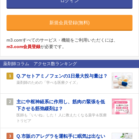
ログイン
新規会員登録(無料)
m3.comすべてのサービス・機能をご利用いただくには、
m3.com会員登録
が必要です。
薬剤師コラム アクセス数ランキング
Q.アセトアミノフェンの1日最大投与量は？
1
薬剤師のための「学べる医療クイズ」
主に中枢神経系に作用し、筋肉の緊張を低
2
下させる筋弛緩剤は？
医師も「いいね」した！ 人に教えたくなる薬学＆医療
トリビア
Q.市販のアレグラを運転手に眠気は出ない
3