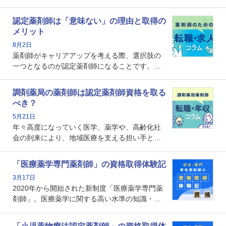
認定薬剤師は「意味ない」の理由と取得の
メリット
8月2日
薬剤師がキャリアアップを考える際、選択肢の
一つとなるのが認定薬剤師になることです。し
かし、「認定薬剤師は取得しても意味がない」
という声を聞いたことがあるかもしれません。
調剤薬局の薬剤師は認定薬剤師資格を取る
本記事では、認定薬剤師が「意味ない」といわ
べき？
れる理由や、取得するメリット、年収・キャリ
5月21日
アへの影響を解説します。
年々高度になっていく医学、薬学や、高齢化社
会の到来により、地域医療を支える担い手とし
ての薬剤師の存在がクローズアップされるなか
で、重要度が増しているのが認定薬剤師という
「医療薬学専門薬剤師」の資格取得体験記
資格です。認定薬剤師とはいったいどんな資格
3月17日
なのでしょうか。それを取得するとどのような
2020年から開始された新制度「医療薬学専門薬
メリットがあるのでしょうか。
剤師」。医療薬学に関する高い水準の知識・技
能を備えた薬剤師の養成を目的としており、薬
剤師としての専門性を示す客観的な根拠の一つ