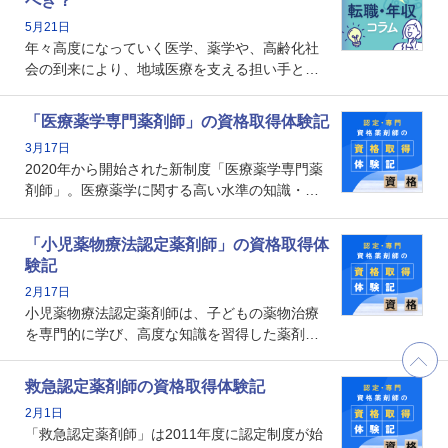
べき？
れる理由や、取得するメリット、年収・キャリ
5月21日
アへの影響を解説します。
年々高度になっていく医学、薬学や、高齢化社
会の到来により、地域医療を支える担い手とし
ての薬剤師の存在がクローズアップされるなか
で、重要度が増しているのが認定薬剤師という
「医療薬学専門薬剤師」の資格取得体験記
資格です。認定薬剤師とはいったいどんな資格
3月17日
なのでしょうか。それを取得するとどのような
2020年から開始された新制度「医療薬学専門薬
メリットがあるのでしょうか。
剤師」。医療薬学に関する高い水準の知識・技
能を備えた薬剤師の養成を目的としており、薬
剤師としての専門性を示す客観的な根拠の一つ
「小児薬物療法認定薬剤師」の資格取得体
となります。取得要件は多岐に渡り、審査も複
験記
数回ありますが、患者さんに対して一定の能力
2月17日
の証明になる資格と言えます。
小児薬物療法認定薬剤師は、子どもの薬物治療
を専門的に学び、高度な知識を習得した薬剤師
です。子どもの発達段階における身体的特徴
や、特有の疾患、心理状況を理解し、専門性を
救急認定薬剤師の資格取得体験記
深めることで、子どもとその保護者に寄り添え
2月1日
る存在です。今回はそんな小児薬物療法認定薬
「救急認定薬剤師」は2011年度に認定制度が始
剤師の取得体験記をご紹介します。