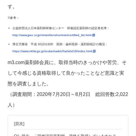
す。
※参考：
公益財団法人日本薬剤師研修センター 研修認定薬剤師の認定者名簿：
http://www.jpec.or.jp/nintei/kenshunintei/certified_list.html
厚生労働省 平成 30(2018)年 医師・歯科医師・薬剤師統計の概況：
https://www.mhlw.go.jp/toukei/saikin/hw/ishi/18/index.html
m3.com薬剤師会員に、取得当時のきっかけや苦労、そ
して今感じる資格取得して良かったことなど意識と実
態を調査しました。
（調査期間：2020年7月20日～8月2日 総回答数:2,022
人）
[目次]