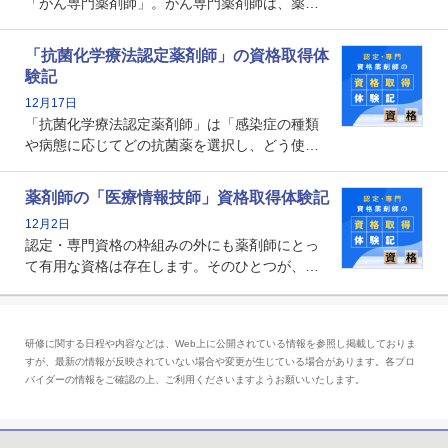
「がん専門薬剤師」。がん専門薬剤師は、薬剤
師として初めて医療法上広告が可能な専門性に
関する資格として、2009年に発足しました。薬
「抗菌化学療法認定薬剤師」の資格取得体
剤師の専門性を活かして高度化するがん医療に
験記
貢献する姿は、今も病院薬剤師にとって一目置
12月17日
かれる存在です。
「抗菌化学療法認定薬剤師」は「感染症の種類
や病態に応じてどの抗菌薬を選択し、どう使っ
たらいいのか」まで踏み込んで提案・実践でき
る薬剤師です。現在、感染防止対策加算の施設
薬剤師の「医療情報技師」資格取得体験記
基準に専任の薬剤師配置が挙げられており、今
12月2日
後は感染症領域で薬剤師に、より多くの役割が
認定・専門資格の枠組みの外にも薬剤師にとっ
求められる可能性もあります。
て有用な資格は存在します。そのひとつが、
「医療情報技師」です。患者の病歴、経過、検
査データ、投薬歴など非常に多岐にわたる医療
データを利活用し、またシステム管理できるこ
研修に関する日程や内容などは、Web上に公開されている情報を参照し掲載しておりま
とは、病院薬剤師を中心に大きな武器になりま
すが、最新の情報が反映されていない場合や変更が生じている場合があります。各プロ
す。
バイダーの情報をご確認の上、ご利用くださいますようお願いいたします。