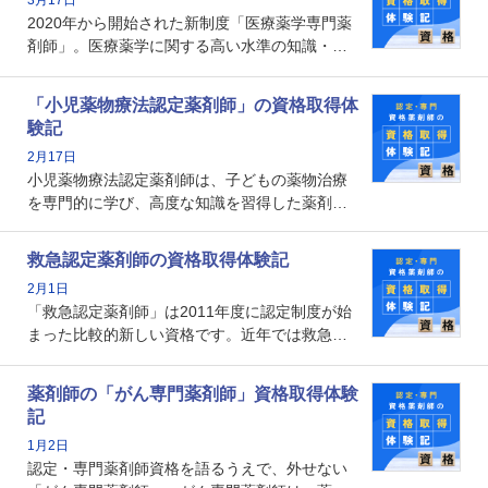
なのでしょうか。それを取得するとどのような
2020年から開始された新制度「医療薬学専門薬
メリットがあるのでしょうか。
剤師」。医療薬学に関する高い水準の知識・技
能を備えた薬剤師の養成を目的としており、薬
剤師としての専門性を示す客観的な根拠の一つ
「小児薬物療法認定薬剤師」の資格取得体
となります。取得要件は多岐に渡り、審査も複
験記
数回ありますが、患者さんに対して一定の能力
2月17日
の証明になる資格と言えます。
小児薬物療法認定薬剤師は、子どもの薬物治療
を専門的に学び、高度な知識を習得した薬剤師
です。子どもの発達段階における身体的特徴
や、特有の疾患、心理状況を理解し、専門性を
救急認定薬剤師の資格取得体験記
深めることで、子どもとその保護者に寄り添え
2月1日
る存在です。今回はそんな小児薬物療法認定薬
「救急認定薬剤師」は2011年度に認定制度が始
剤師の取得体験記をご紹介します。
まった比較的新しい資格です。近年では救急病
棟に薬剤師を配置する病院が増えてきているこ
とから、救急認定薬剤師を目指す病院薬剤師も
薬剤師の「がん専門薬剤師」資格取得体験
増えているのではないでしょうか。今回はそん
記
な救急認定薬剤師の取得体験記をご紹介しま
1月2日
す。
認定・専門薬剤師資格を語るうえで、外せない