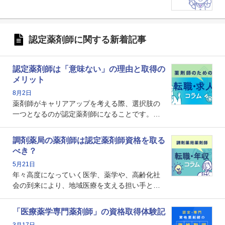
認定薬剤師に関する新着記事
認定薬剤師は「意味ない」の理由と取得の
メリット
8月2日
薬剤師がキャリアアップを考える際、選択肢の
一つとなるのが認定薬剤師になることです。し
かし、「認定薬剤師は取得しても意味がない」
という声を聞いたことがあるかもしれません。
調剤薬局の薬剤師は認定薬剤師資格を取る
本記事では、認定薬剤師が「意味ない」といわ
べき？
れる理由や、取得するメリット、年収・キャリ
5月21日
アへの影響を解説します。
年々高度になっていく医学、薬学や、高齢化社
会の到来により、地域医療を支える担い手とし
ての薬剤師の存在がクローズアップされるなか
で、重要度が増しているのが認定薬剤師という
「医療薬学専門薬剤師」の資格取得体験記
資格です。認定薬剤師とはいったいどんな資格
3月17日