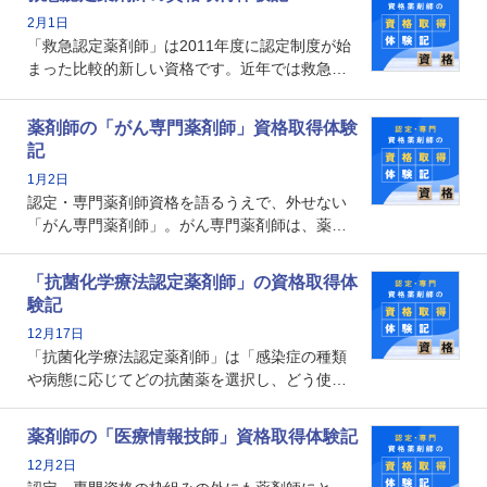
深めることで、子どもとその保護者に寄り添え
2月1日
る存在です。今回はそんな小児薬物療法認定薬
「救急認定薬剤師」は2011年度に認定制度が始
剤師の取得体験記をご紹介します。
まった比較的新しい資格です。近年では救急病
棟に薬剤師を配置する病院が増えてきているこ
とから、救急認定薬剤師を目指す病院薬剤師も
薬剤師の「がん専門薬剤師」資格取得体験
増えているのではないでしょうか。今回はそん
記
な救急認定薬剤師の取得体験記をご紹介しま
1月2日
す。
認定・専門薬剤師資格を語るうえで、外せない
「がん専門薬剤師」。がん専門薬剤師は、薬剤
師として初めて医療法上広告が可能な専門性に
関する資格として、2009年に発足しました。薬
「抗菌化学療法認定薬剤師」の資格取得体
剤師の専門性を活かして高度化するがん医療に
験記
貢献する姿は、今も病院薬剤師にとって一目置
12月17日
かれる存在です。
「抗菌化学療法認定薬剤師」は「感染症の種類
や病態に応じてどの抗菌薬を選択し、どう使っ
たらいいのか」まで踏み込んで提案・実践でき
る薬剤師です。現在、感染防止対策加算の施設
薬剤師の「医療情報技師」資格取得体験記
基準に専任の薬剤師配置が挙げられており、今
12月2日
後は感染症領域で薬剤師に、より多くの役割が