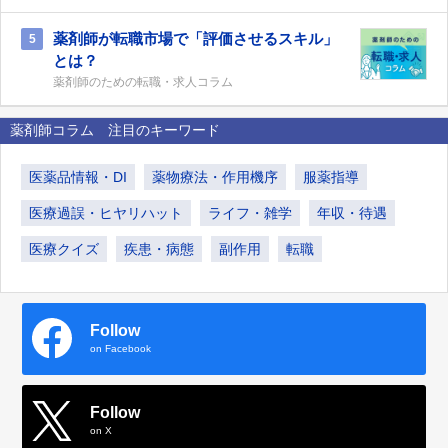
薬剤師が転職市場で「評価させるスキル」
5
とは？
薬剤師のための転職・求人コラム
薬剤師コラム 注目のキーワード
医薬品情報・DI
薬物療法・作用機序
服薬指導
医療過誤・ヒヤリハット
ライフ・雑学
年収・待遇
医療クイズ
疾患・病態
副作用
転職
Follow
on Facebook
Follow
on X