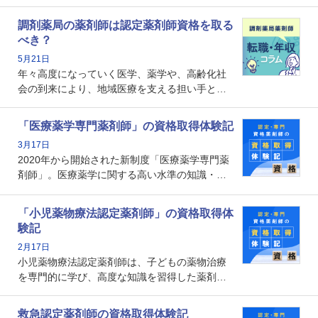
かし、「認定薬剤師は取得しても意味がない」
という声を聞いたことがあるかもしれません。
調剤薬局の薬剤師は認定薬剤師資格を取る
本記事では、認定薬剤師が「意味ない」といわ
べき？
れる理由や、取得するメリット、年収・キャリ
5月21日
アへの影響を解説します。
年々高度になっていく医学、薬学や、高齢化社
会の到来により、地域医療を支える担い手とし
ての薬剤師の存在がクローズアップされるなか
で、重要度が増しているのが認定薬剤師という
「医療薬学専門薬剤師」の資格取得体験記
資格です。認定薬剤師とはいったいどんな資格
3月17日
なのでしょうか。それを取得するとどのような
2020年から開始された新制度「医療薬学専門薬
メリットがあるのでしょうか。
剤師」。医療薬学に関する高い水準の知識・技
能を備えた薬剤師の養成を目的としており、薬
剤師としての専門性を示す客観的な根拠の一つ
「小児薬物療法認定薬剤師」の資格取得体
となります。取得要件は多岐に渡り、審査も複
験記
数回ありますが、患者さんに対して一定の能力
2月17日
の証明になる資格と言えます。
小児薬物療法認定薬剤師は、子どもの薬物治療
を専門的に学び、高度な知識を習得した薬剤師
です。子どもの発達段階における身体的特徴
や、特有の疾患、心理状況を理解し、専門性を
救急認定薬剤師の資格取得体験記