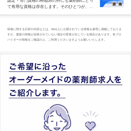
認定・専門資格の枠組みの外にも薬剤師にとっ
求められる可能性もあります。
て有用な資格は存在します。そのひとつが、
「医療情報技師」です。患者の病歴、経過、検
査データ、投薬歴など非常に多岐にわたる医療
データを利活用し、またシステム管理できるこ
研修に関する日程や内容などは、Web上に公開されている情報を参照し掲載しておりま
とは、病院薬剤師を中心に大きな武器になりま
すが、最新の情報が反映されていない場合や変更が生じている場合があります。各プロ
す。
バイダーの情報をご確認の上、ご利用くださいますようお願いいたします。