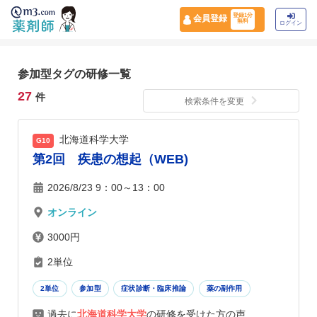
登録1分
会員登録
無料
ログイン
参加型タグの研修一覧
27
件
検索条件を変更
北海道科学大学
G10
第2回 疾患の想起（WEB)
2026/8/23 9：00～13：00
オンライン
3000円
2単位
2単位
参加型
症状診断・臨床推論
薬の副作用
過去に
北海道科学大学
の研修を受けた方の声