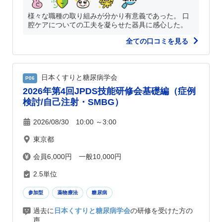
様々な職種の取り組みが分かり有意義であった。 口
腔ケアについての工夫を凝らせた器具に感心した。
全ての口コミを見る
日本くすりと糖尿病学会
P06
2026年第4回JPDS技能研修会基礎編（症例
検討/自己注射・SMBG）
2026/08/30 10:00 ～3:00
東京都
会員6,000円 一般10,000円
2.5単位
参加型
薬物療法
糖尿病
過去に
日本くすりと糖尿病学会
の研修を受けた方の
声