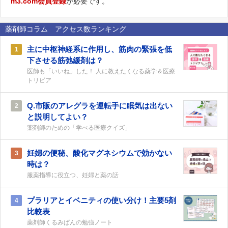
m3.com会員登録
が必要です。
薬剤師コラム アクセス数ランキング
主に中枢神経系に作用し、筋肉の緊張を低
1
下させる筋弛緩剤は？
医師も「いいね」した！ 人に教えたくなる薬学＆医療
トリビア
Q.市販のアレグラを運転手に眠気は出ない
2
と説明してよい？
薬剤師のための「学べる医療クイズ」
妊婦の便秘、酸化マグネシウムで効かない
3
時は？
服薬指導に役立つ、妊婦と薬の話
プラリアとイベニティの使い分け！主要5剤
4
比較表
薬剤師くるみぱんの勉強ノート