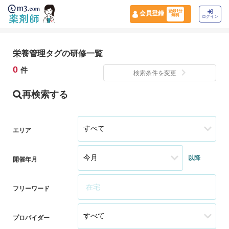
登録1分
会員登録
無料
ログイン
栄養管理タグの研修一覧
0
件
検索条件を変更
再検索する
エリア
以降
開催年月
フリーワード
プロバイダー