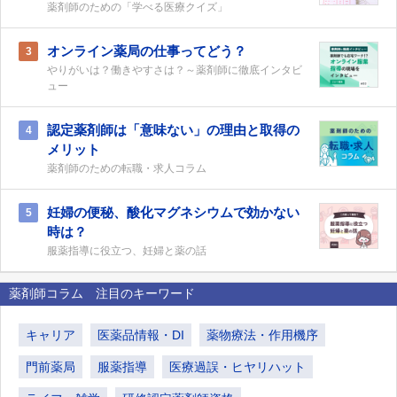
薬剤師のための「学べる医療クイズ」
オンライン薬局の仕事ってどう？
3
やりがいは？働きやすさは？～薬剤師に徹底インタビ
ュー
認定薬剤師は「意味ない」の理由と取得の
4
メリット
薬剤師のための転職・求人コラム
妊婦の便秘、酸化マグネシウムで効かない
5
時は？
服薬指導に役立つ、妊婦と薬の話
薬剤師コラム 注目のキーワード
キャリア
医薬品情報・DI
薬物療法・作用機序
門前薬局
服薬指導
医療過誤・ヒヤリハット