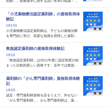
剤師」。医療薬学に関する高い水準の知識・技
能を備えた薬剤師の養成を目的としており、薬
剤師としての専門性を示す客観的な根拠の一つ
「小児薬物療法認定薬剤師」の資格取得体
となります。取得要件は多岐に渡り、審査も複
験記
数回ありますが、患者さんに対して一定の能力
2月17日
の証明になる資格と言えます。
小児薬物療法認定薬剤師は、子どもの薬物治療
を専門的に学び、高度な知識を習得した薬剤師
です。子どもの発達段階における身体的特徴
や、特有の疾患、心理状況を理解し、専門性を
救急認定薬剤師の資格取得体験記
深めることで、子どもとその保護者に寄り添え
2月1日
る存在です。今回はそんな小児薬物療法認定薬
「救急認定薬剤師」は2011年度に認定制度が始
剤師の取得体験記をご紹介します。
まった比較的新しい資格です。近年では救急病
棟に薬剤師を配置する病院が増えてきているこ
とから、救急認定薬剤師を目指す病院薬剤師も
薬剤師の「がん専門薬剤師」資格取得体験
増えているのではないでしょうか。今回はそん
記
な救急認定薬剤師の取得体験記をご紹介しま
1月2日
す。
認定・専門薬剤師資格を語るうえで、外せない
「がん専門薬剤師」。がん専門薬剤師は、薬剤
師として初めて医療法上広告が可能な専門性に