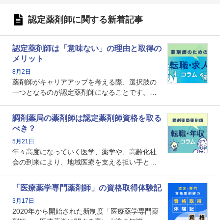
認定薬剤師に関する新着記事
認定薬剤師は「意味ない」の理由と取得の
メリット
8月2日
薬剤師がキャリアアップを考える際、選択肢の
一つとなるのが認定薬剤師になることです。し
かし、「認定薬剤師は取得しても意味がない」
という声を聞いたことがあるかもしれません。
調剤薬局の薬剤師は認定薬剤師資格を取る
本記事では、認定薬剤師が「意味ない」といわ
べき？
れる理由や、取得するメリット、年収・キャリ
5月21日
アへの影響を解説します。
年々高度になっていく医学、薬学や、高齢化社
会の到来により、地域医療を支える担い手とし
ての薬剤師の存在がクローズアップされるなか
で、重要度が増しているのが認定薬剤師という
「医療薬学専門薬剤師」の資格取得体験記
資格です。認定薬剤師とはいったいどんな資格
3月17日
なのでしょうか。それを取得するとどのような
2020年から開始された新制度「医療薬学専門薬
メリットがあるのでしょうか。