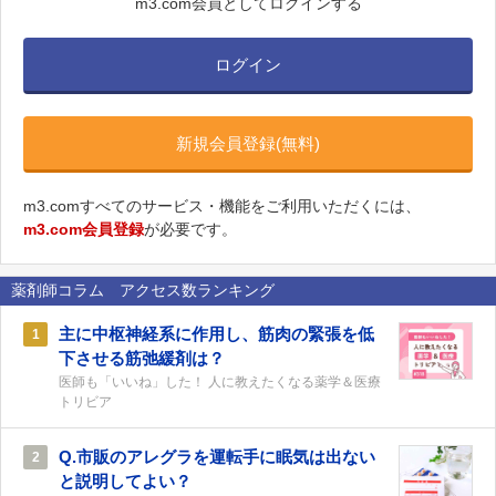
m3.com会員としてログインする
ログイン
新規会員登録(無料)
m3.comすべてのサービス・機能をご利用いただくには、
m3.com会員登録
が必要です。
薬剤師コラム アクセス数ランキング
主に中枢神経系に作用し、筋肉の緊張を低
1
下させる筋弛緩剤は？
医師も「いいね」した！ 人に教えたくなる薬学＆医療
トリビア
Q.市販のアレグラを運転手に眠気は出ない
2
と説明してよい？