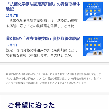
関する資格として、2009年に発足しました。薬
「抗菌化学療法認定薬剤師」の資格取得体
剤師の専門性を活かして高度化するがん医療に
験記
貢献する姿は、今も病院薬剤師にとって一目置
12月17日
かれる存在です。
「抗菌化学療法認定薬剤師」は「感染症の種類
や病態に応じてどの抗菌薬を選択し、どう使っ
たらいいのか」まで踏み込んで提案・実践でき
る薬剤師です。現在、感染防止対策加算の施設
薬剤師の「医療情報技師」資格取得体験記
基準に専任の薬剤師配置が挙げられており、今
12月2日
後は感染症領域で薬剤師に、より多くの役割が
認定・専門資格の枠組みの外にも薬剤師にとっ
求められる可能性もあります。
て有用な資格は存在します。そのひとつが、
「医療情報技師」です。患者の病歴、経過、検
査データ、投薬歴など非常に多岐にわたる医療
データを利活用し、またシステム管理できるこ
研修に関する日程や内容などは、Web上に公開されている情報を参照し掲載しておりま
とは、病院薬剤師を中心に大きな武器になりま
すが、最新の情報が反映されていない場合や変更が生じている場合があります。各プロ
す。
バイダーの情報をご確認の上、ご利用くださいますようお願いいたします。