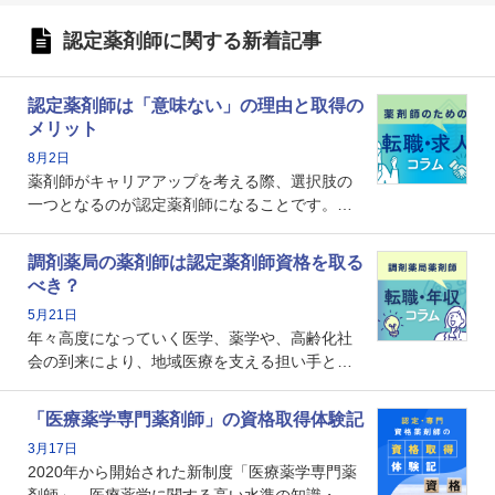
認定薬剤師に関する新着記事
認定薬剤師は「意味ない」の理由と取得の
メリット
8月2日
薬剤師がキャリアアップを考える際、選択肢の
一つとなるのが認定薬剤師になることです。し
かし、「認定薬剤師は取得しても意味がない」
という声を聞いたことがあるかもしれません。
調剤薬局の薬剤師は認定薬剤師資格を取る
本記事では、認定薬剤師が「意味ない」といわ
べき？
れる理由や、取得するメリット、年収・キャリ
5月21日
アへの影響を解説します。
年々高度になっていく医学、薬学や、高齢化社
会の到来により、地域医療を支える担い手とし
ての薬剤師の存在がクローズアップされるなか
で、重要度が増しているのが認定薬剤師という
「医療薬学専門薬剤師」の資格取得体験記
資格です。認定薬剤師とはいったいどんな資格
3月17日
なのでしょうか。それを取得するとどのような
2020年から開始された新制度「医療薬学専門薬
メリットがあるのでしょうか。