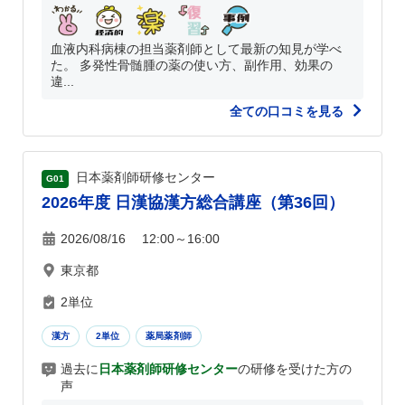
血液内科病棟の担当薬剤師として最新の知見が学べ
た。 多発性骨髄腫の薬の使い方、副作用、効果の
違...
全ての口コミを見る
日本薬剤師研修センター
G01
2026年度 日漢協漢方総合講座（第36回）
2026/08/16 12:00～16:00
東京都
2単位
漢方
2単位
薬局薬剤師
過去に
日本薬剤師研修センター
の研修を受けた方の
声