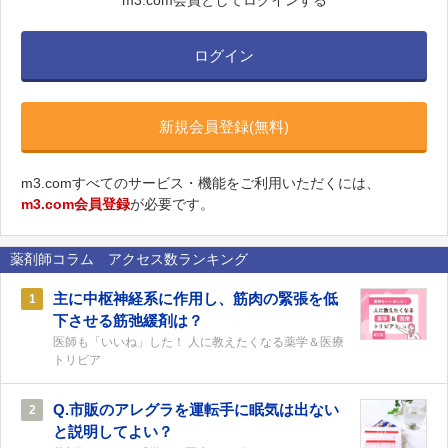
m3.com会員としてログインする
ログイン
新規会員登録(無料)
m3.comすべてのサービス・機能をご利用いただくには、
m3.com会員登録
が必要です。
薬剤師コラム アクセス数ランキング
主に中枢神経系に作用し、筋肉の緊張を低
1
下させる筋弛緩剤は？
医師も「いいね」した！ 人に教えたくなる薬学＆医療
トリビア
Q.市販のアレグラを運転手に眠気は出ない
2
と説明してよい？