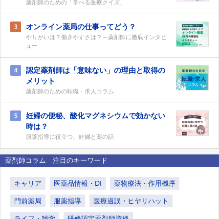
薬剤師のための「学べる医療クイズ」
オンライン薬局の仕事ってどう？
3
やりがいは？働きやすさは？～薬剤師に徹底インタビ
ュー
認定薬剤師は「意味ない」の理由と取得の
4
メリット
薬剤師のための転職・求人コラム
妊婦の便秘、酸化マグネシウムで効かない
5
時は？
服薬指導に役立つ、妊婦と薬の話
薬剤師コラム 注目のキーワード
キャリア
医薬品情報・DI
薬物療法・作用機序
門前薬局
服薬指導
医療過誤・ヒヤリハット
ライフ・雑学
研修認定薬剤師資格