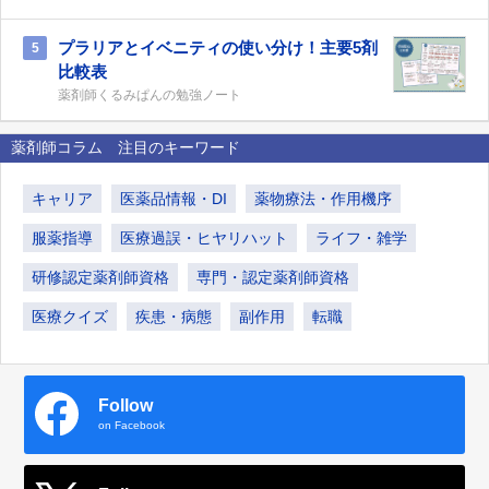
プラリアとイベニティの使い分け！主要5剤
5
比較表
薬剤師くるみぱんの勉強ノート
薬剤師コラム 注目のキーワード
キャリア
医薬品情報・DI
薬物療法・作用機序
服薬指導
医療過誤・ヒヤリハット
ライフ・雑学
研修認定薬剤師資格
専門・認定薬剤師資格
医療クイズ
疾患・病態
副作用
転職
Follow
on Facebook