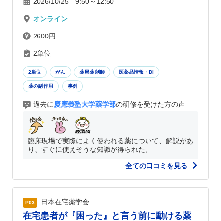
2026/10/25 9:50～12:50
オンライン
2600円
2単位
2単位
がん
薬局薬剤師
医薬品情報・DI
薬の副作用
事例
過去に
慶應義塾大学薬学部
の研修を受けた方の声
臨床現場で実際によく使われる薬について、解説があ
り、すぐに使えそうな知識が得られた。
全ての口コミを見る
日本在宅薬学会
P03
在宅患者が『困った』と言う前に動ける薬