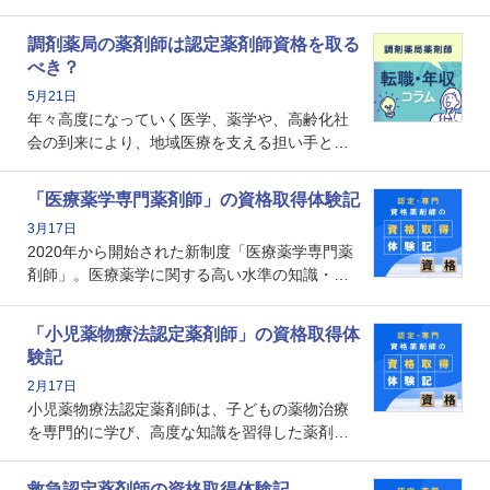
かし、「認定薬剤師は取得しても意味がない」
という声を聞いたことがあるかもしれません。
調剤薬局の薬剤師は認定薬剤師資格を取る
本記事では、認定薬剤師が「意味ない」といわ
べき？
れる理由や、取得するメリット、年収・キャリ
5月21日
アへの影響を解説します。
年々高度になっていく医学、薬学や、高齢化社
会の到来により、地域医療を支える担い手とし
ての薬剤師の存在がクローズアップされるなか
で、重要度が増しているのが認定薬剤師という
「医療薬学専門薬剤師」の資格取得体験記
資格です。認定薬剤師とはいったいどんな資格
3月17日
なのでしょうか。それを取得するとどのような
2020年から開始された新制度「医療薬学専門薬
メリットがあるのでしょうか。
剤師」。医療薬学に関する高い水準の知識・技
能を備えた薬剤師の養成を目的としており、薬
剤師としての専門性を示す客観的な根拠の一つ
「小児薬物療法認定薬剤師」の資格取得体
となります。取得要件は多岐に渡り、審査も複
験記
数回ありますが、患者さんに対して一定の能力
2月17日
の証明になる資格と言えます。
小児薬物療法認定薬剤師は、子どもの薬物治療
を専門的に学び、高度な知識を習得した薬剤師
です。子どもの発達段階における身体的特徴
や、特有の疾患、心理状況を理解し、専門性を
救急認定薬剤師の資格取得体験記