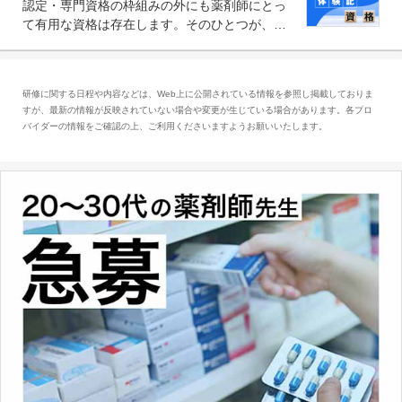
認定・専門資格の枠組みの外にも薬剤師にとっ
求められる可能性もあります。
て有用な資格は存在します。そのひとつが、
「医療情報技師」です。患者の病歴、経過、検
査データ、投薬歴など非常に多岐にわたる医療
データを利活用し、またシステム管理できるこ
研修に関する日程や内容などは、Web上に公開されている情報を参照し掲載しておりま
とは、病院薬剤師を中心に大きな武器になりま
すが、最新の情報が反映されていない場合や変更が生じている場合があります。各プロ
す。
バイダーの情報をご確認の上、ご利用くださいますようお願いいたします。