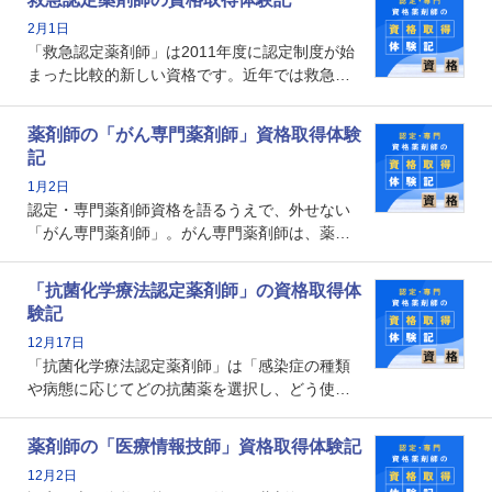
深めることで、子どもとその保護者に寄り添え
2月1日
る存在です。今回はそんな小児薬物療法認定薬
「救急認定薬剤師」は2011年度に認定制度が始
剤師の取得体験記をご紹介します。
まった比較的新しい資格です。近年では救急病
棟に薬剤師を配置する病院が増えてきているこ
とから、救急認定薬剤師を目指す病院薬剤師も
薬剤師の「がん専門薬剤師」資格取得体験
増えているのではないでしょうか。今回はそん
記
な救急認定薬剤師の取得体験記をご紹介しま
1月2日
す。
認定・専門薬剤師資格を語るうえで、外せない
「がん専門薬剤師」。がん専門薬剤師は、薬剤
師として初めて医療法上広告が可能な専門性に
関する資格として、2009年に発足しました。薬
「抗菌化学療法認定薬剤師」の資格取得体
剤師の専門性を活かして高度化するがん医療に
験記
貢献する姿は、今も病院薬剤師にとって一目置
12月17日
かれる存在です。
「抗菌化学療法認定薬剤師」は「感染症の種類
や病態に応じてどの抗菌薬を選択し、どう使っ
たらいいのか」まで踏み込んで提案・実践でき
る薬剤師です。現在、感染防止対策加算の施設
薬剤師の「医療情報技師」資格取得体験記
基準に専任の薬剤師配置が挙げられており、今
12月2日
後は感染症領域で薬剤師に、より多くの役割が