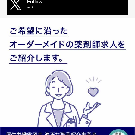
Follow
on X