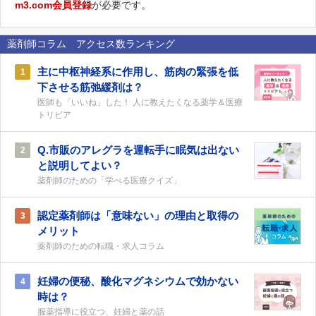
m3.com会員登録
が必要です。
薬剤師コラム アクセス数ランキング
主に中枢神経系に作用し、筋肉の緊張を低
1
下させる筋弛緩剤は？
医師も「いいね」した！ 人に教えたくなる薬学＆医療
トリビア
Q.市販のアレグラを運転手に眠気は出ない
2
と説明してよい？
薬剤師のための「学べる医療クイズ」
認定薬剤師は「意味ない」の理由と取得の
3
メリット
薬剤師のための転職・求人コラム
妊婦の便秘、酸化マグネシウムで効かない
4
時は？
服薬指導に役立つ、妊婦と薬の話