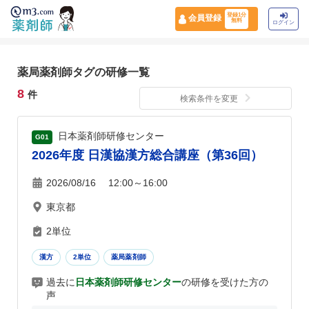
登録1分
会員登録
無料
ログイン
薬局薬剤師タグの研修一覧
8
件
検索条件を変更
日本薬剤師研修センター
G01
2026年度 日漢協漢方総合講座（第36回）
2026/08/16 12:00～16:00
東京都
2単位
漢方
2単位
薬局薬剤師
過去に
日本薬剤師研修センター
の研修を受けた方の
声