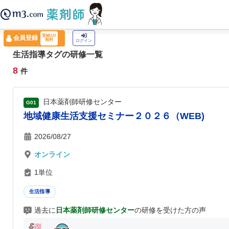
薬剤師トップ
›
認定薬剤師ナビ
›
生活指導
登録1分
会員登録
無料
ログイン
生活指導タグの研修一覧
8
件
日本薬剤師研修センター
G01
地域健康生活支援セミナー２０２６（WEB)
2026/08/27
オンライン
1単位
生活指導
過去に
日本薬剤師研修センター
の研修を受けた方の声