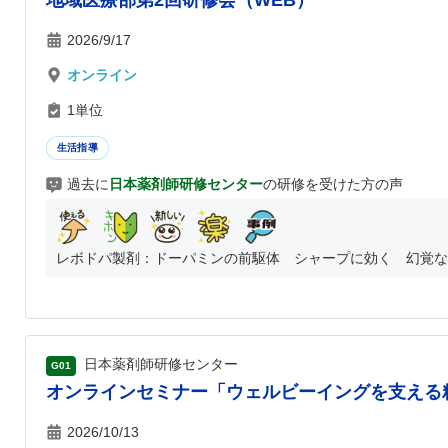
地域医療部第2回研修会（WEB）
2026/9/17
オンライン
1単位
生活指導
過去に
日本薬剤師研修センター
の研修を受けた方の声
レボドパ製剤：ドーパミンの前駆体 シャープに効く 幻覚など
日本薬剤師研修センター
G01
オンラインセミナー「ウェルビーイングを支える
2026/10/13