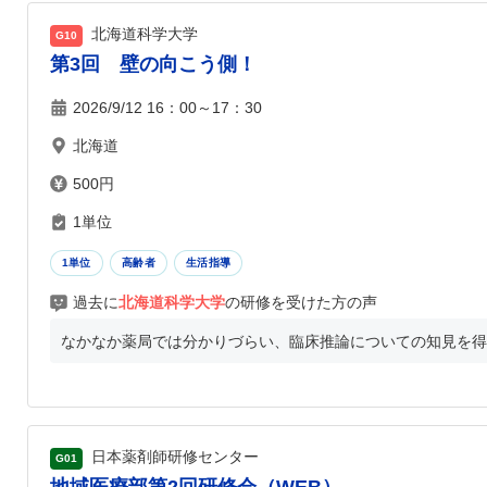
北海道科学大学
G10
第3回 壁の向こう側！
2026/9/12 16：00～17：30
北海道
500円
1単位
1単位
高齢者
生活指導
過去に
北海道科学大学
の研修を受けた方の声
なかなか薬局では分かりづらい、臨床推論についての知見を得ら
日本薬剤師研修センター
G01