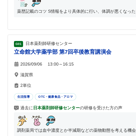
薬歴記載のコツ S情報をより具体的に行い、体調が悪くなった
日本薬剤師研修センター
G01
立命館大学薬学部 第7回卒後教育講演会
2026/09/06 13:00～16:15
滋賀県
2単位
生活指導
OTC・健康食品・アロマ
過去に
日本薬剤師研修センター
の研修を受けた方の声
調剤薬局では血中濃度とか半減期などの薬物動態を考える機会が