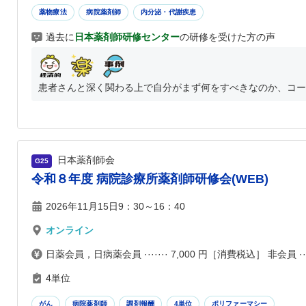
薬物療法
病院薬剤師
内分泌・代謝疾患
過去に
日本薬剤師研修センター
の研修を受けた方の声
患者さんと深く関わる上で自分がまず何をすべきなのか、コー
日本薬剤師会
G25
令和８年度 病院診療所薬剤師研修会(WEB)
2026年11月15日9：30～16：40
オンライン
日薬会員，日病薬会員 ······· 7,000 円［消費税込］ 非会員 ···
4単位
がん
病院薬剤師
調剤報酬
4単位
ポリファーマシー