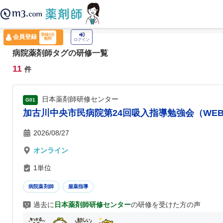
薬剤師トップ
›
認定薬剤師ナビ
›
病院薬剤師
登録1分
会員登録
無料
ログイン
病院薬剤師タグの研修一覧
11
件
日本薬剤師研修センター
G01
加古川中央市民病院第24回吸入指導勉強会（WE
2026/08/27
オンライン
1単位
病院薬剤師
服薬指導
過去に
日本薬剤師研修センター
の研修を受けた方の声