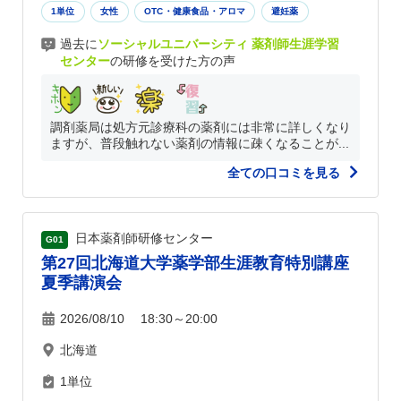
1単位
女性
OTC・健康食品・アロマ
避妊薬
過去に
ソーシャルユニバーシティ 薬剤師生涯学習
センター
の研修を受けた方の声
調剤薬局は処方元診療科の薬剤には非常に詳しくなり
ますが、普段触れない薬剤の情報に疎くなることが...
全ての口コミを見る
日本薬剤師研修センター
G01
第27回北海道大学薬学部生涯教育特別講座
夏季講演会
2026/08/10 18:30～20:00
北海道
1単位