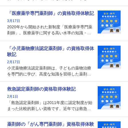
ての薬剤師の存在がクローズアップされるなか
で、重要度が増しているのが認定薬剤師という
「医療薬学専門薬剤師」の資格取得体験記
資格です。認定薬剤師とはいったいどんな資格
3月17日
なのでしょうか。それを取得するとどのような
2020年から開始された新制度「医療薬学専門薬
メリットがあるのでしょうか。
剤師」。医療薬学に関する高い水準の知識・技
能を備えた薬剤師の養成を目的としており、薬
剤師としての専門性を示す客観的な根拠の一つ
「小児薬物療法認定薬剤師」の資格取得体
となります。取得要件は多岐に渡り、審査も複
験記
数回ありますが、患者さんに対して一定の能力
2月17日
の証明になる資格と言えます。
小児薬物療法認定薬剤師は、子どもの薬物治療
を専門的に学び、高度な知識を習得した薬剤師
です。子どもの発達段階における身体的特徴
や、特有の疾患、心理状況を理解し、専門性を
救急認定薬剤師の資格取得体験記
深めることで、子どもとその保護者に寄り添え
2月1日
る存在です。今回はそんな小児薬物療法認定薬
「救急認定薬剤師」は2011年度に認定制度が始
剤師の取得体験記をご紹介します。
まった比較的新しい資格です。近年では救急病
棟に薬剤師を配置する病院が増えてきているこ
とから、救急認定薬剤師を目指す病院薬剤師も
薬剤師の「がん専門薬剤師」資格取得体験
増えているのではないでしょうか。今回はそん