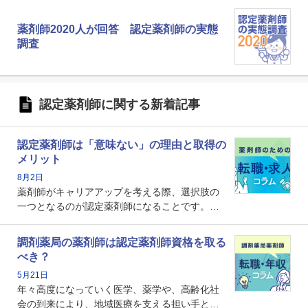
薬剤師2020人が回答 認定薬剤師の実態
調査
認定薬剤師に関する新着記事
認定薬剤師は「意味ない」の理由と取得の
メリット
8月2日
薬剤師がキャリアアップを考える際、選択肢の
一つとなるのが認定薬剤師になることです。し
かし、「認定薬剤師は取得しても意味がない」
という声を聞いたことがあるかもしれません。
調剤薬局の薬剤師は認定薬剤師資格を取る
本記事では、認定薬剤師が「意味ない」といわ
べき？
れる理由や、取得するメリット、年収・キャリ
5月21日
アへの影響を解説します。
年々高度になっていく医学、薬学や、高齢化社
会の到来により、地域医療を支える担い手とし