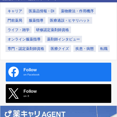
キャリア
医薬品情報・DI
薬物療法・作用機序
門前薬局
服薬指導
医療過誤・ヒヤリハット
ライフ・雑学
研修認定薬剤師資格
オンライン服薬指導
薬剤師インタビュー
専門・認定薬剤師資格
医療クイズ
疾患・病態
転職
Follow
on Facebook
Follow
on X