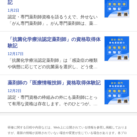
記
な救急認定薬剤師の取得体験記をご紹介しま
1月2日
す。
認定・専門薬剤師資格を語るうえで、外せない
「がん専門薬剤師」。がん専門薬剤師は、薬剤
師として初めて医療法上広告が可能な専門性に
関する資格として、2009年に発足しました。薬
「抗菌化学療法認定薬剤師」の資格取得体
剤師の専門性を活かして高度化するがん医療に
験記
貢献する姿は、今も病院薬剤師にとって一目置
12月17日
かれる存在です。
「抗菌化学療法認定薬剤師」は「感染症の種類
や病態に応じてどの抗菌薬を選択し、どう使っ
たらいいのか」まで踏み込んで提案・実践でき
る薬剤師です。現在、感染防止対策加算の施設
薬剤師の「医療情報技師」資格取得体験記
基準に専任の薬剤師配置が挙げられており、今
12月2日
後は感染症領域で薬剤師に、より多くの役割が
認定・専門資格の枠組みの外にも薬剤師にとっ
求められる可能性もあります。
て有用な資格は存在します。そのひとつが、
「医療情報技師」です。患者の病歴、経過、検
査データ、投薬歴など非常に多岐にわたる医療
データを利活用し、またシステム管理できるこ
研修に関する日程や内容などは、Web上に公開されている情報を参照し掲載しておりま
とは、病院薬剤師を中心に大きな武器になりま
すが、最新の情報が反映されていない場合や変更が生じている場合があります。各プロ
す。