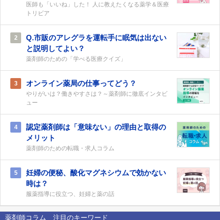
医師も「いいね」した！ 人に教えたくなる薬学＆医療
トリビア
Q.市販のアレグラを運転手に眠気は出ない
2
と説明してよい？
薬剤師のための「学べる医療クイズ」
オンライン薬局の仕事ってどう？
3
やりがいは？働きやすさは？～薬剤師に徹底インタビ
ュー
認定薬剤師は「意味ない」の理由と取得の
4
メリット
薬剤師のための転職・求人コラム
妊婦の便秘、酸化マグネシウムで効かない
5
時は？
服薬指導に役立つ、妊婦と薬の話
薬剤師コラム 注目のキーワード