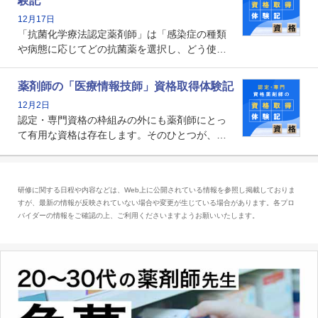
験記
貢献する姿は、今も病院薬剤師にとって一目置
12月17日
かれる存在です。
「抗菌化学療法認定薬剤師」は「感染症の種類
や病態に応じてどの抗菌薬を選択し、どう使っ
たらいいのか」まで踏み込んで提案・実践でき
る薬剤師です。現在、感染防止対策加算の施設
薬剤師の「医療情報技師」資格取得体験記
基準に専任の薬剤師配置が挙げられており、今
12月2日
後は感染症領域で薬剤師に、より多くの役割が
認定・専門資格の枠組みの外にも薬剤師にとっ
求められる可能性もあります。
て有用な資格は存在します。そのひとつが、
「医療情報技師」です。患者の病歴、経過、検
査データ、投薬歴など非常に多岐にわたる医療
データを利活用し、またシステム管理できるこ
研修に関する日程や内容などは、Web上に公開されている情報を参照し掲載しておりま
とは、病院薬剤師を中心に大きな武器になりま
すが、最新の情報が反映されていない場合や変更が生じている場合があります。各プロ
す。
バイダーの情報をご確認の上、ご利用くださいますようお願いいたします。