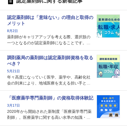
認定薬剤師に関する新着記事
認定薬剤師は「意味ない」の理由と取得の
メリット
8月2日
薬剤師がキャリアアップを考える際、選択肢の
一つとなるのが認定薬剤師になることです。し
かし、「認定薬剤師は取得しても意味がない」
という声を聞いたことがあるかもしれません。
調剤薬局の薬剤師は認定薬剤師資格を取る
本記事では、認定薬剤師が「意味ない」といわ
べき？
れる理由や、取得するメリット、年収・キャリ
5月21日
アへの影響を解説します。
年々高度になっていく医学、薬学や、高齢化社
会の到来により、地域医療を支える担い手とし
ての薬剤師の存在がクローズアップされるなか
で、重要度が増しているのが認定薬剤師という
「医療薬学専門薬剤師」の資格取得体験記
資格です。認定薬剤師とはいったいどんな資格
3月17日
なのでしょうか。それを取得するとどのような
2020年から開始された新制度「医療薬学専門薬
メリットがあるのでしょうか。
剤師」。医療薬学に関する高い水準の知識・技
能を備えた薬剤師の養成を目的としており、薬