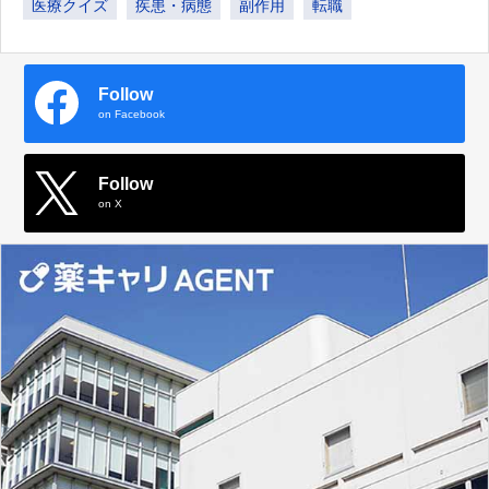
医療クイズ
疾患・病態
副作用
転職
Follow
on Facebook
Follow
on X