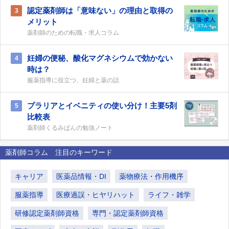
認定薬剤師は「意味ない」の理由と取得の
3
メリット
薬剤師のための転職・求人コラム
妊婦の便秘、酸化マグネシウムで効かない
4
時は？
服薬指導に役立つ、妊婦と薬の話
プラリアとイベニティの使い分け！主要5剤
5
比較表
薬剤師くるみぱんの勉強ノート
薬剤師コラム 注目のキーワード
キャリア
医薬品情報・DI
薬物療法・作用機序
服薬指導
医療過誤・ヒヤリハット
ライフ・雑学
研修認定薬剤師資格
専門・認定薬剤師資格