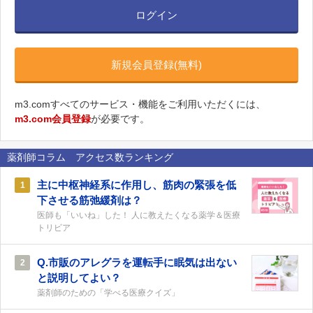
ログイン
新規会員登録(無料)
m3.comすべてのサービス・機能をご利用いただくには、
m3.com会員登録
が必要です。
薬剤師コラム アクセス数ランキング
主に中枢神経系に作用し、筋肉の緊張を低
1
下させる筋弛緩剤は？
医師も「いいね」した！ 人に教えたくなる薬学＆医療
トリビア
Q.市販のアレグラを運転手に眠気は出ない
2
と説明してよい？
薬剤師のための「学べる医療クイズ」