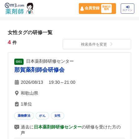
登録1分
会員登録
無料
ログイン
女性タグの研修一覧
4
件
検索条件を変更
日本薬剤師研修センター
G01
那賀薬剤師会研修会
2026/08/13 19:30～21:00
和歌山県
1単位
薬物療法
がん
女性
過去に
日本薬剤師研修センター
の研修を受けた方の
声