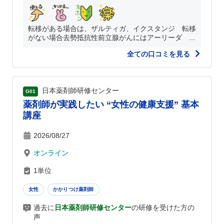
転移がある場合は、ザルティガ、イクスタンジ 転移
がない場合去勢抵抗性前立腺がんにはアーリーダ ...
全ての口コミを見る
日本薬剤師研修センター
G01
薬剤師が実践したい “女性の健康支援” 基本
講座
2026/08/27
オンライン
1単位
女性
かかりつけ薬剤師
過去に
日本薬剤師研修センター
の研修を受けた方の
声