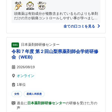
頭痛薬は有効成分が複数含まれているものよりも単剤
だけの方が鎮痛コントロールしやすい事が学べまし...
全ての口コミを見る
日本薬剤師研修センター
G01
令和７年度 第２回山梨県薬剤師会学術研修
会（WEB)
2026/08/19
オンライン
1単位
女性
産婦人科疾患
過去に
日本薬剤師研修センター
の研修を受けた方の
声