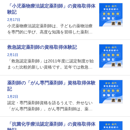
剤師としての専門性を示す客観的な根拠の一つ
「小児薬物療法認定薬剤師」の資格取得体
となります。取得要件は多岐に渡り、審査も複
験記
数回ありますが、患者さんに対して一定の能力
2月17日
の証明になる資格と言えます。
小児薬物療法認定薬剤師は、子どもの薬物治療
を専門的に学び、高度な知識を習得した薬剤師
です。子どもの発達段階における身体的特徴
や、特有の疾患、心理状況を理解し、専門性を
救急認定薬剤師の資格取得体験記
深めることで、子どもとその保護者に寄り添え
2月1日
る存在です。今回はそんな小児薬物療法認定薬
「救急認定薬剤師」は2011年度に認定制度が始
剤師の取得体験記をご紹介します。
まった比較的新しい資格です。近年では救急病
棟に薬剤師を配置する病院が増えてきているこ
とから、救急認定薬剤師を目指す病院薬剤師も
薬剤師の「がん専門薬剤師」資格取得体験
増えているのではないでしょうか。今回はそん
記
な救急認定薬剤師の取得体験記をご紹介しま
1月2日
す。
認定・専門薬剤師資格を語るうえで、外せない
「がん専門薬剤師」。がん専門薬剤師は、薬剤
師として初めて医療法上広告が可能な専門性に
関する資格として、2009年に発足しました。薬
「抗菌化学療法認定薬剤師」の資格取得体
剤師の専門性を活かして高度化するがん医療に