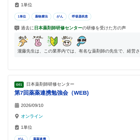
1単位
1単位
薬物療法
がん
呼吸器疾患
過去に
日本薬剤師研修センター
の研修を受けた方の声
瀧藤先生は、この業界内では、有名な薬剤師の先生で、経営され
日本薬剤師研修センター
G01
第7回薬薬連携勉強会（WEB)
2026/09/10
オンライン
1単位
がん
薬薬連携