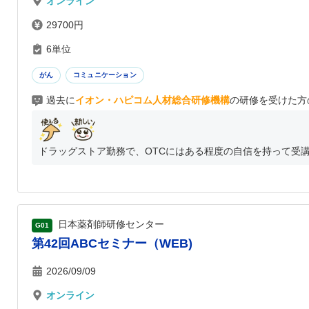
オンライン
29700円
6単位
がん
コミュニケーション
過去に
イオン・ハピコム人材総合研修機構
の研修を受けた方
ドラッグストア勤務で、OTCにはある程度の自信を持って受講
日本薬剤師研修センター
G01
第42回ABCセミナー（WEB)
2026/09/09
オンライン