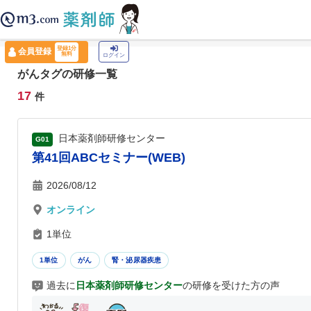
薬剤師トップ
›
認定薬剤師ナビ
›
がん
登録1分
会員登録
無料
ログイン
がんタグの研修一覧
17
件
日本薬剤師研修センター
G01
第41回ABCセミナー(WEB)
2026/08/12
オンライン
1単位
1単位
がん
腎・泌尿器疾患
過去に
日本薬剤師研修センター
の研修を受けた方の声