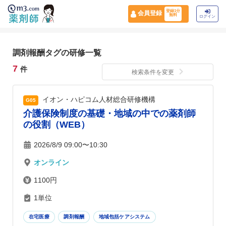
登録1分
会員登録
無料
ログイン
調剤報酬タグの研修一覧
7
件
検索条件を変更
イオン・ハピコム人材総合研修機構
G05
介護保険制度の基礎・地域の中での薬剤師
の役割（WEB）
2026/8/9 09:00〜10:30
オンライン
1100円
1単位
在宅医療
調剤報酬
地域包括ケアシステム