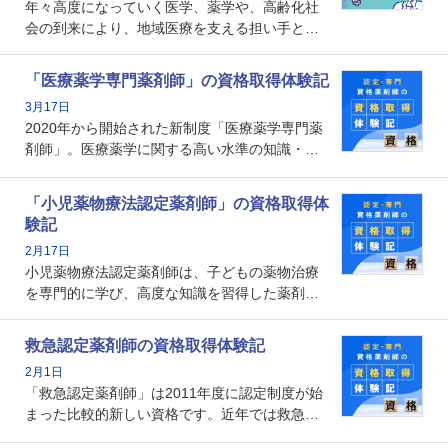
年々高度になっていく医学、薬学や、高齢化社
会の到来により、地域医療を支える担い手とし
ての薬剤師の存在がクローズアップされるなか
で、重要度が増しているのが認定薬剤師という
「医療薬学専門薬剤師」の資格取得体験記
資格です。認定薬剤師とはいったいどんな資格
3月17日
なのでしょうか。それを取得するとどのような
2020年から開始された新制度「医療薬学専門薬
メリットがあるのでしょうか。
剤師」。医療薬学に関する高い水準の知識・技
能を備えた薬剤師の養成を目的としており、薬
剤師としての専門性を示す客観的な根拠の一つ
「小児薬物療法認定薬剤師」の資格取得体
となります。取得要件は多岐に渡り、審査も複
験記
数回ありますが、患者さんに対して一定の能力
2月17日
の証明になる資格と言えます。
小児薬物療法認定薬剤師は、子どもの薬物治療
を専門的に学び、高度な知識を習得した薬剤師
です。子どもの発達段階における身体的特徴
や、特有の疾患、心理状況を理解し、専門性を
救急認定薬剤師の資格取得体験記
深めることで、子どもとその保護者に寄り添え
2月1日
る存在です。今回はそんな小児薬物療法認定薬
「救急認定薬剤師」は2011年度に認定制度が始
剤師の取得体験記をご紹介します。
まった比較的新しい資格です。近年では救急病
棟に薬剤師を配置する病院が増えてきているこ