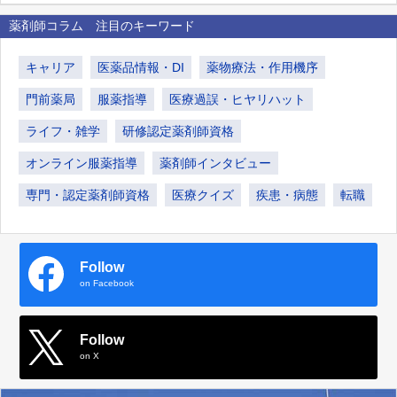
薬剤師コラム 注目のキーワード
キャリア
医薬品情報・DI
薬物療法・作用機序
門前薬局
服薬指導
医療過誤・ヒヤリハット
ライフ・雑学
研修認定薬剤師資格
オンライン服薬指導
薬剤師インタビュー
専門・認定薬剤師資格
医療クイズ
疾患・病態
転職
Follow
on Facebook
Follow
on X