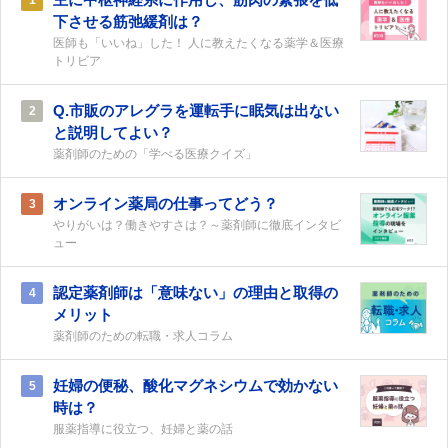
1
下させる筋弛緩剤は？
医師も「いいね」した！ 人に教えたくなる薬学＆医療
トリビア
Q.市販のアレグラを運転手に眠気は出ない
2
と説明してよい？
薬剤師のための「学べる医療クイズ」
オンライン薬局の仕事ってどう？
3
やりがいは？働きやすさは？～薬剤師に徹底インタビ
ュー
認定薬剤師は「意味ない」の理由と取得の
4
メリット
薬剤師のための転職・求人コラム
妊婦の便秘、酸化マグネシウムで効かない
5
時は？
服薬指導に役立つ、妊婦と薬の話