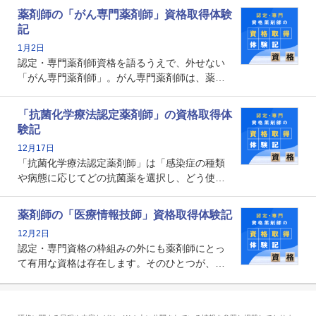
とから、救急認定薬剤師を目指す病院薬剤師も
薬剤師の「がん専門薬剤師」資格取得体験
増えているのではないでしょうか。今回はそん
記
な救急認定薬剤師の取得体験記をご紹介しま
1月2日
す。
認定・専門薬剤師資格を語るうえで、外せない
「がん専門薬剤師」。がん専門薬剤師は、薬剤
師として初めて医療法上広告が可能な専門性に
関する資格として、2009年に発足しました。薬
「抗菌化学療法認定薬剤師」の資格取得体
剤師の専門性を活かして高度化するがん医療に
験記
貢献する姿は、今も病院薬剤師にとって一目置
12月17日
かれる存在です。
「抗菌化学療法認定薬剤師」は「感染症の種類
や病態に応じてどの抗菌薬を選択し、どう使っ
たらいいのか」まで踏み込んで提案・実践でき
る薬剤師です。現在、感染防止対策加算の施設
薬剤師の「医療情報技師」資格取得体験記
基準に専任の薬剤師配置が挙げられており、今
12月2日
後は感染症領域で薬剤師に、より多くの役割が
認定・専門資格の枠組みの外にも薬剤師にとっ
求められる可能性もあります。
て有用な資格は存在します。そのひとつが、
「医療情報技師」です。患者の病歴、経過、検
査データ、投薬歴など非常に多岐にわたる医療
データを利活用し、またシステム管理できるこ