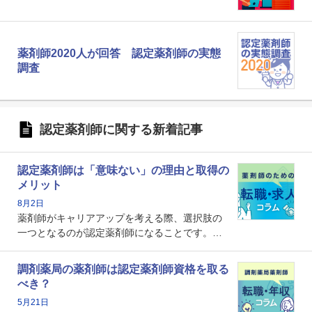
薬剤師2020人が回答 認定薬剤師の実態
調査
認定薬剤師に関する新着記事
認定薬剤師は「意味ない」の理由と取得の
メリット
8月2日
薬剤師がキャリアアップを考える際、選択肢の
一つとなるのが認定薬剤師になることです。し
かし、「認定薬剤師は取得しても意味がない」
という声を聞いたことがあるかもしれません。
調剤薬局の薬剤師は認定薬剤師資格を取る
本記事では、認定薬剤師が「意味ない」といわ
べき？
れる理由や、取得するメリット、年収・キャリ
5月21日
アへの影響を解説します。