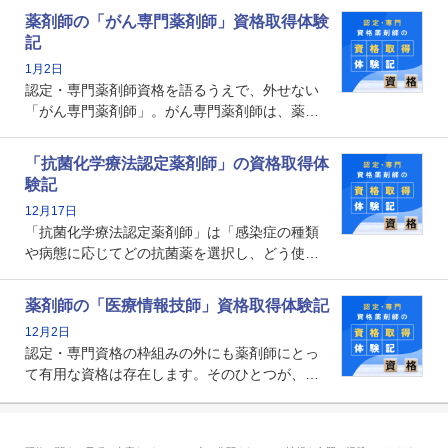
とから、救急認定薬剤師を目指す病院薬剤師も
薬剤師の「がん専門薬剤師」資格取得体験
増えているのではないでしょうか。今回はそん
記
な救急認定薬剤師の取得体験記をご紹介しま
1月2日
す。
認定・専門薬剤師資格を語るうえで、外せない
「がん専門薬剤師」。がん専門薬剤師は、薬剤
師として初めて医療法上広告が可能な専門性に
関する資格として、2009年に発足しました。薬
「抗菌化学療法認定薬剤師」の資格取得体
剤師の専門性を活かして高度化するがん医療に
験記
貢献する姿は、今も病院薬剤師にとって一目置
12月17日
かれる存在です。
「抗菌化学療法認定薬剤師」は「感染症の種類
や病態に応じてどの抗菌薬を選択し、どう使っ
たらいいのか」まで踏み込んで提案・実践でき
る薬剤師です。現在、感染防止対策加算の施設
薬剤師の「医療情報技師」資格取得体験記
基準に専任の薬剤師配置が挙げられており、今
12月2日
後は感染症領域で薬剤師に、より多くの役割が
認定・専門資格の枠組みの外にも薬剤師にとっ
求められる可能性もあります。
て有用な資格は存在します。そのひとつが、
「医療情報技師」です。患者の病歴、経過、検
査データ、投薬歴など非常に多岐にわたる医療
データを利活用し、またシステム管理できるこ