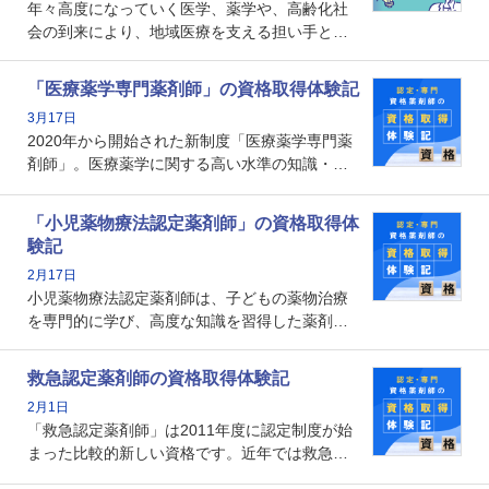
年々高度になっていく医学、薬学や、高齢化社
会の到来により、地域医療を支える担い手とし
ての薬剤師の存在がクローズアップされるなか
で、重要度が増しているのが認定薬剤師という
「医療薬学専門薬剤師」の資格取得体験記
資格です。認定薬剤師とはいったいどんな資格
3月17日
なのでしょうか。それを取得するとどのような
2020年から開始された新制度「医療薬学専門薬
メリットがあるのでしょうか。
剤師」。医療薬学に関する高い水準の知識・技
能を備えた薬剤師の養成を目的としており、薬
剤師としての専門性を示す客観的な根拠の一つ
「小児薬物療法認定薬剤師」の資格取得体
となります。取得要件は多岐に渡り、審査も複
験記
数回ありますが、患者さんに対して一定の能力
2月17日
の証明になる資格と言えます。
小児薬物療法認定薬剤師は、子どもの薬物治療
を専門的に学び、高度な知識を習得した薬剤師
です。子どもの発達段階における身体的特徴
や、特有の疾患、心理状況を理解し、専門性を
救急認定薬剤師の資格取得体験記
深めることで、子どもとその保護者に寄り添え
2月1日
る存在です。今回はそんな小児薬物療法認定薬
「救急認定薬剤師」は2011年度に認定制度が始
剤師の取得体験記をご紹介します。
まった比較的新しい資格です。近年では救急病
棟に薬剤師を配置する病院が増えてきているこ