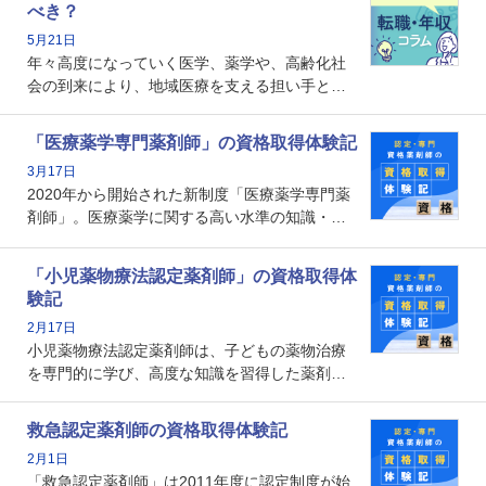
本記事では、認定薬剤師が「意味ない」といわ
べき？
れる理由や、取得するメリット、年収・キャリ
5月21日
アへの影響を解説します。
年々高度になっていく医学、薬学や、高齢化社
会の到来により、地域医療を支える担い手とし
ての薬剤師の存在がクローズアップされるなか
で、重要度が増しているのが認定薬剤師という
「医療薬学専門薬剤師」の資格取得体験記
資格です。認定薬剤師とはいったいどんな資格
3月17日
なのでしょうか。それを取得するとどのような
2020年から開始された新制度「医療薬学専門薬
メリットがあるのでしょうか。
剤師」。医療薬学に関する高い水準の知識・技
能を備えた薬剤師の養成を目的としており、薬
剤師としての専門性を示す客観的な根拠の一つ
「小児薬物療法認定薬剤師」の資格取得体
となります。取得要件は多岐に渡り、審査も複
験記
数回ありますが、患者さんに対して一定の能力
2月17日
の証明になる資格と言えます。
小児薬物療法認定薬剤師は、子どもの薬物治療
を専門的に学び、高度な知識を習得した薬剤師
です。子どもの発達段階における身体的特徴
や、特有の疾患、心理状況を理解し、専門性を
救急認定薬剤師の資格取得体験記
深めることで、子どもとその保護者に寄り添え
2月1日
る存在です。今回はそんな小児薬物療法認定薬
「救急認定薬剤師」は2011年度に認定制度が始