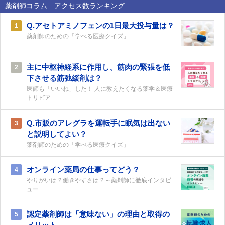
薬剤師コラム アクセス数ランキング
Q.アセトアミノフェンの1日最大投与量は？
1
薬剤師のための「学べる医療クイズ」
主に中枢神経系に作用し、筋肉の緊張を低
2
下させる筋弛緩剤は？
医師も「いいね」した！ 人に教えたくなる薬学＆医療
トリビア
Q.市販のアレグラを運転手に眠気は出ない
3
と説明してよい？
薬剤師のための「学べる医療クイズ」
オンライン薬局の仕事ってどう？
4
やりがいは？働きやすさは？～薬剤師に徹底インタビ
ュー
認定薬剤師は「意味ない」の理由と取得の
5