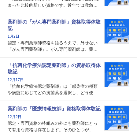
剤師の取得体験記をご紹介します。
まった比較的新しい資格です。近年では救急病
棟に薬剤師を配置する病院が増えてきているこ
とから、救急認定薬剤師を目指す病院薬剤師も
薬剤師の「がん専門薬剤師」資格取得体験
増えているのではないでしょうか。今回はそん
記
な救急認定薬剤師の取得体験記をご紹介しま
1月2日
す。
認定・専門薬剤師資格を語るうえで、外せない
「がん専門薬剤師」。がん専門薬剤師は、薬剤
師として初めて医療法上広告が可能な専門性に
関する資格として、2009年に発足しました。薬
「抗菌化学療法認定薬剤師」の資格取得体
剤師の専門性を活かして高度化するがん医療に
験記
貢献する姿は、今も病院薬剤師にとって一目置
12月17日
かれる存在です。
「抗菌化学療法認定薬剤師」は「感染症の種類
や病態に応じてどの抗菌薬を選択し、どう使っ
たらいいのか」まで踏み込んで提案・実践でき
る薬剤師です。現在、感染防止対策加算の施設
薬剤師の「医療情報技師」資格取得体験記
基準に専任の薬剤師配置が挙げられており、今
12月2日
後は感染症領域で薬剤師に、より多くの役割が
認定・専門資格の枠組みの外にも薬剤師にとっ
求められる可能性もあります。
て有用な資格は存在します。そのひとつが、
「医療情報技師」です。患者の病歴、経過、検