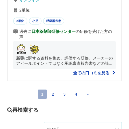
オンライン
2単位
2単位
小児
呼吸器疾患
過去に
日本薬剤師研修センター
の研修を受けた方の
声
新薬に関する資料を集め、評価する研修。メーカーの
アピールポイントではなく承認審査報告書などの読...
全ての口コミを見る
1
2
3
4
»
再検索する