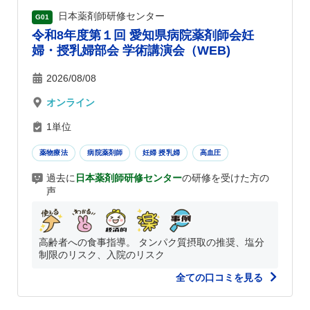
日本薬剤師研修センター
G01
令和8年度第１回 愛知県病院薬剤師会妊
婦・授乳婦部会 学術講演会（WEB)
2026/08/08
オンライン
1単位
薬物療法
病院薬剤師
妊婦 授乳婦
高血圧
過去に
日本薬剤師研修センター
の研修を受けた方の
声
高齢者への食事指導。 タンパク質摂取の推奨、塩分
制限のリスク、入院のリスク
全ての口コミを見る