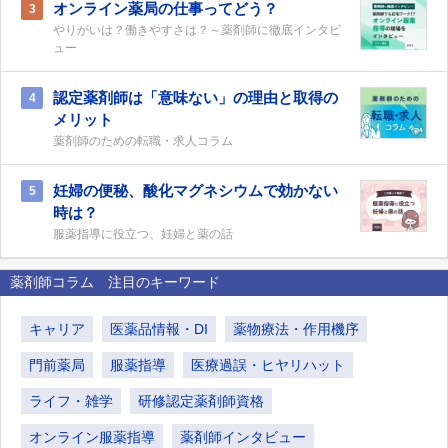
オンライン薬局の仕事ってどう？
3
やりがいは？働きやすさは？～薬剤師に徹底インタビ
ュー
認定薬剤師は「意味ない」の理由と取得の
4
メリット
薬剤師のための転職・求人コラム
妊婦の便秘、酸化マグネシウムで効かない
5
時は？
服薬指導に役立つ、妊婦と薬の話
薬剤師コラム 注目のキーワード
キャリア
医薬品情報・DI
薬物療法・作用機序
門前薬局
服薬指導
医療過誤・ヒヤリハット
ライフ・雑学
研修認定薬剤師資格
オンライン服薬指導
薬剤師インタビュー