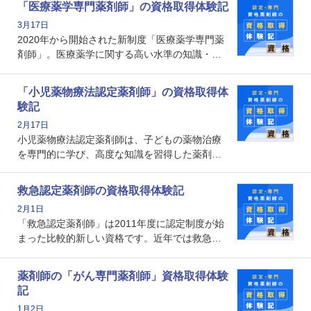
「医療薬学専門薬剤師」の資格取得体験記
資格です。認定薬剤師とはいったいどんな資格
3月17日
なのでしょうか。それを取得するとどのような
2020年から開始された新制度「医療薬学専門薬
メリットがあるのでしょうか。
剤師」。医療薬学に関する高い水準の知識・技
能を備えた薬剤師の養成を目的としており、薬
剤師としての専門性を示す客観的な根拠の一つ
「小児薬物療法認定薬剤師」の資格取得体
となります。取得要件は多岐に渡り、審査も複
験記
数回ありますが、患者さんに対して一定の能力
2月17日
の証明になる資格と言えます。
小児薬物療法認定薬剤師は、子どもの薬物治療
を専門的に学び、高度な知識を習得した薬剤師
です。子どもの発達段階における身体的特徴
や、特有の疾患、心理状況を理解し、専門性を
救急認定薬剤師の資格取得体験記
深めることで、子どもとその保護者に寄り添え
2月1日
る存在です。今回はそんな小児薬物療法認定薬
「救急認定薬剤師」は2011年度に認定制度が始
剤師の取得体験記をご紹介します。
まった比較的新しい資格です。近年では救急病
棟に薬剤師を配置する病院が増えてきているこ
とから、救急認定薬剤師を目指す病院薬剤師も
薬剤師の「がん専門薬剤師」資格取得体験
増えているのではないでしょうか。今回はそん
記
な救急認定薬剤師の取得体験記をご紹介しま
1月2日