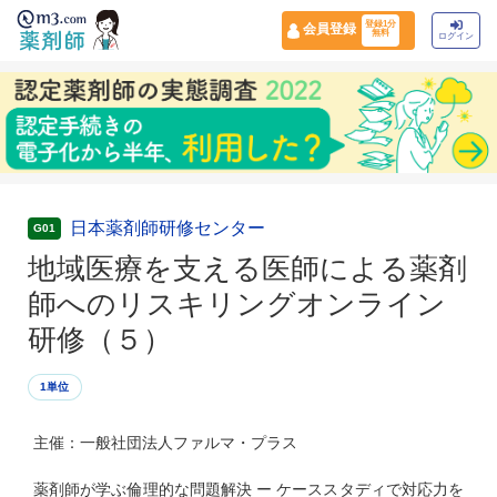
登録1分
会員登録
無料
ログイン
日本薬剤師研修センター
G01
地域医療を支える医師による薬剤
師へのリスキリングオンライン
研修（５）
1単位
主催：一般社団法人ファルマ・プラス
薬剤師が学ぶ倫理的な問題解決 ー ケーススタディで対応力を