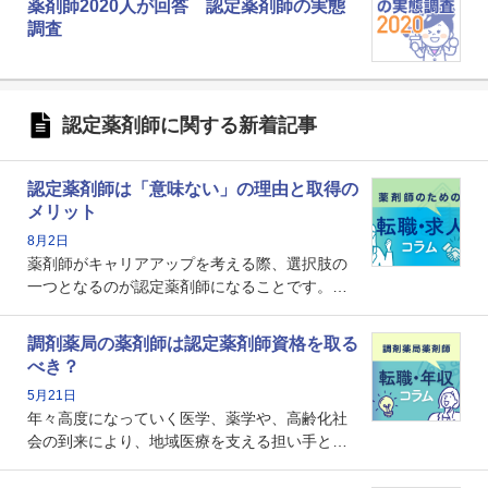
薬剤師2020人が回答 認定薬剤師の実態
調査
認定薬剤師に関する新着記事
認定薬剤師は「意味ない」の理由と取得の
メリット
8月2日
薬剤師がキャリアアップを考える際、選択肢の
一つとなるのが認定薬剤師になることです。し
かし、「認定薬剤師は取得しても意味がない」
という声を聞いたことがあるかもしれません。
調剤薬局の薬剤師は認定薬剤師資格を取る
本記事では、認定薬剤師が「意味ない」といわ
べき？
れる理由や、取得するメリット、年収・キャリ
5月21日
アへの影響を解説します。
年々高度になっていく医学、薬学や、高齢化社
会の到来により、地域医療を支える担い手とし
ての薬剤師の存在がクローズアップされるなか
で、重要度が増しているのが認定薬剤師という