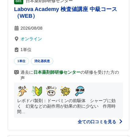
日本薬剤師研修センター
G01
Labova Academy 検査値講座 中級コース
（WEB）
2026/08/08
オンライン
1単位
1単位
消化器疾患
過去に
日本薬剤師研修センター
の研修を受けた方の
声
レボドパ製剤：ドーパミンの前駆体 シャープに効
く 幻覚などの副作用が効果の割に少ない 作用時
間...
全ての口コミを見る