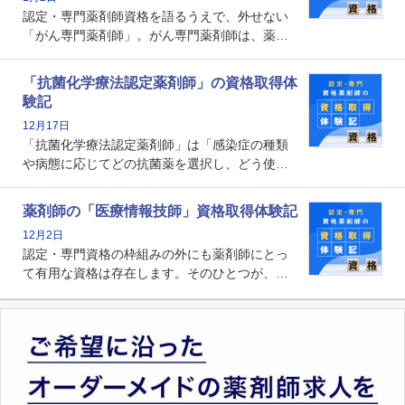
す。
認定・専門薬剤師資格を語るうえで、外せない
「がん専門薬剤師」。がん専門薬剤師は、薬剤
師として初めて医療法上広告が可能な専門性に
関する資格として、2009年に発足しました。薬
「抗菌化学療法認定薬剤師」の資格取得体
剤師の専門性を活かして高度化するがん医療に
験記
貢献する姿は、今も病院薬剤師にとって一目置
12月17日
かれる存在です。
「抗菌化学療法認定薬剤師」は「感染症の種類
や病態に応じてどの抗菌薬を選択し、どう使っ
たらいいのか」まで踏み込んで提案・実践でき
る薬剤師です。現在、感染防止対策加算の施設
薬剤師の「医療情報技師」資格取得体験記
基準に専任の薬剤師配置が挙げられており、今
12月2日
後は感染症領域で薬剤師に、より多くの役割が
認定・専門資格の枠組みの外にも薬剤師にとっ
求められる可能性もあります。
て有用な資格は存在します。そのひとつが、
「医療情報技師」です。患者の病歴、経過、検
査データ、投薬歴など非常に多岐にわたる医療
データを利活用し、またシステム管理できるこ
とは、病院薬剤師を中心に大きな武器になりま
す。