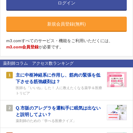
ログイン
新規会員登録(無料)
m3.comすべてのサービス・機能をご利用いただくには、
m3.com会員登録
が必要です。
薬剤師コラム アクセス数ランキング
主に中枢神経系に作用し、筋肉の緊張を低
1
下させる筋弛緩剤は？
医師も「いいね」した！ 人に教えたくなる薬学＆医療
トリビア
Q.市販のアレグラを運転手に眠気は出ない
2
と説明してよい？
薬剤師のための「学べる医療クイズ」