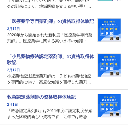
年々高度になっていく医学、薬学や、高齢化社
会の到来により、地域医療を支える担い手とし
ての薬剤師の存在がクローズアップされるなか
で、重要度が増しているのが認定薬剤師という
「医療薬学専門薬剤師」の資格取得体験記
資格です。認定薬剤師とはいったいどんな資格
3月17日
なのでしょうか。それを取得するとどのような
2020年から開始された新制度「医療薬学専門薬
メリットがあるのでしょうか。
剤師」。医療薬学に関する高い水準の知識・技
能を備えた薬剤師の養成を目的としており、薬
剤師としての専門性を示す客観的な根拠の一つ
「小児薬物療法認定薬剤師」の資格取得体
となります。取得要件は多岐に渡り、審査も複
験記
数回ありますが、患者さんに対して一定の能力
2月17日
の証明になる資格と言えます。
小児薬物療法認定薬剤師は、子どもの薬物治療
を専門的に学び、高度な知識を習得した薬剤師
です。子どもの発達段階における身体的特徴
や、特有の疾患、心理状況を理解し、専門性を
救急認定薬剤師の資格取得体験記
深めることで、子どもとその保護者に寄り添え
2月1日
る存在です。今回はそんな小児薬物療法認定薬
「救急認定薬剤師」は2011年度に認定制度が始
剤師の取得体験記をご紹介します。
まった比較的新しい資格です。近年では救急病
棟に薬剤師を配置する病院が増えてきているこ