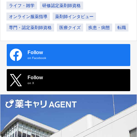
ライフ・雑学
研修認定薬剤師資格
オンライン服薬指導
薬剤師インタビュー
専門・認定薬剤師資格
医療クイズ
疾患・病態
転職
Follow
on Facebook
Follow
on X