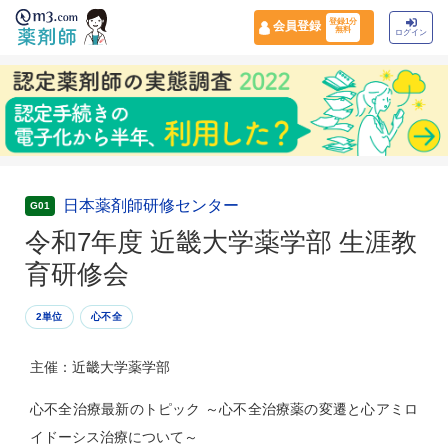
登録1分
会員登録
無料
ログイン
日本薬剤師研修センター
G01
令和7年度 近畿大学薬学部 生涯教
育研修会
2単位
心不全
主催：近畿大学薬学部
心不全治療最新のトピック ～心不全治療薬の変遷と心アミロ
イドーシス治療について～