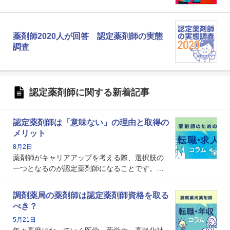
薬剤師2020人が回答 認定薬剤師の実態
調査
認定薬剤師に関する新着記事
認定薬剤師は「意味ない」の理由と取得の
メリット
8月2日
薬剤師がキャリアアップを考える際、選択肢の
一つとなるのが認定薬剤師になることです。し
かし、「認定薬剤師は取得しても意味がない」
という声を聞いたことがあるかもしれません。
調剤薬局の薬剤師は認定薬剤師資格を取る
本記事では、認定薬剤師が「意味ない」といわ
べき？
れる理由や、取得するメリット、年収・キャリ
5月21日
アへの影響を解説します。