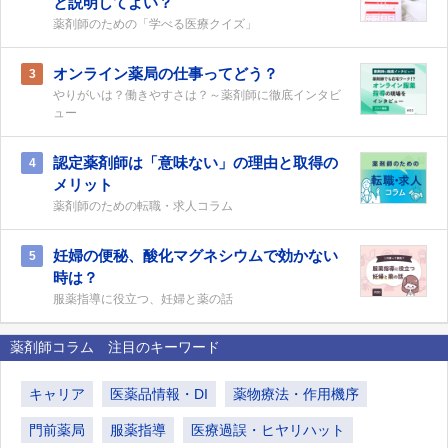
と説明してよい？
薬剤師のための「学べる医療クイズ」
オンライン薬局の仕事ってどう？
3
やりがいは？働きやすさは？～薬剤師に徹底インタビ
ュー
認定薬剤師は「意味ない」の理由と取得の
4
メリット
薬剤師のための転職・求人コラム
妊婦の便秘、酸化マグネシウムで効かない
5
時は？
服薬指導に役立つ、妊婦と薬の話
薬剤師コラム 注目のキーワード
キャリア
医薬品情報・DI
薬物療法・作用機序
門前薬局
服薬指導
医療過誤・ヒヤリハット