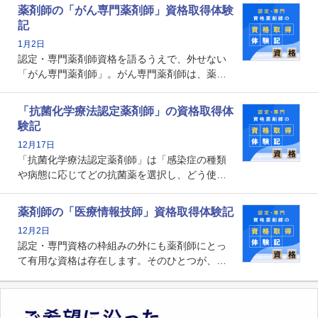
とから、救急認定薬剤師を目指す病院薬剤師も
薬剤師の「がん専門薬剤師」資格取得体験
増えているのではないでしょうか。今回はそん
記
な救急認定薬剤師の取得体験記をご紹介しま
1月2日
す。
認定・専門薬剤師資格を語るうえで、外せない
「がん専門薬剤師」。がん専門薬剤師は、薬剤
師として初めて医療法上広告が可能な専門性に
関する資格として、2009年に発足しました。薬
「抗菌化学療法認定薬剤師」の資格取得体
剤師の専門性を活かして高度化するがん医療に
験記
貢献する姿は、今も病院薬剤師にとって一目置
12月17日
かれる存在です。
「抗菌化学療法認定薬剤師」は「感染症の種類
や病態に応じてどの抗菌薬を選択し、どう使っ
たらいいのか」まで踏み込んで提案・実践でき
る薬剤師です。現在、感染防止対策加算の施設
薬剤師の「医療情報技師」資格取得体験記
基準に専任の薬剤師配置が挙げられており、今
12月2日
後は感染症領域で薬剤師に、より多くの役割が
認定・専門資格の枠組みの外にも薬剤師にとっ
求められる可能性もあります。
て有用な資格は存在します。そのひとつが、
「医療情報技師」です。患者の病歴、経過、検
査データ、投薬歴など非常に多岐にわたる医療
データを利活用し、またシステム管理できるこ