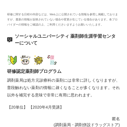
講師名 国立健康危機管理研究機構 国立国際医療センター
国際感染症センター/WHO協力センター/AMR臨床リファレン
研修に関する日程や内容などは、Web上に公開されている情報を参照し掲載しておりま
スセンター 石金 正裕 先生
すが、最新の情報が反映されていない場合や変更が生じている場合があります。各プロ
バイダーの情報をご確認の上、ご利用くださいますようお願いいたします。
ソーシャルユニバーシティ 薬剤師生涯学習センタ
ーについて
研修認定薬剤師プログラム
調剤薬局は処方元診療科の薬剤には非常に詳しくなりますが、
普段触れない薬剤の情報に疎くなることが多くなります。それ
以外を補完する意味で非常に有用に思われます。
【20単位】 【2020年4月受講】
匿名
(調剤薬局・調剤併設ドラッグストア)