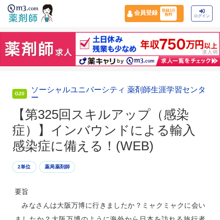
登録1分
会員登録
無料
ログイン
ソーシャルユニバーシティ 薬剤師生涯学習センタ
G20
ー
【第325回スキルアップ（感染
症）】インバウンドによる輸入
感染症に備える！(WEB)
2単位
薬局薬剤師
要旨
みなさんは大阪万博に行きましたか？ミャクミャクに会い
ましたか？大阪万博のように海外から日本を訪れる旅行者