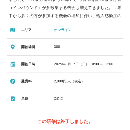
（インバウンド）が多数集まる機会も増えてきました。世界
中から多くの方が参加する機会の増加に伴い、輸入感染症の
リスクも高まっています。マラリア、チフス、デング熱、麻
エリア
オンライン
しん、結核など、海外で流行している感染症が国内に持ち込
まれるケースは少なくなく、薬局でも輸入感染症に関する知
300
開催場所
識や対応力が求められるようになってきました。
本講演では、薬局薬剤師の皆さんが現場で実践できる『輸
入感染症への臨床的アプローチ』を分かりやすくご紹介しま
開催日時
2025年8月17日（日） 10:00 ～ 13:00
す。また、『海外で今どのような感染症が流行しているの
か、その情報を無料でどのように集めるのかといった具体的
受講料
2,000円/人（税込）
な方法』についても取り上げます。
「急に外国人観光客から体調不良の相談を受けた」「最近
単位
2単位
流行している感染症ってどこで調べればいい？」といった場
面でも落ち着いて対応できるよう、薬局で役立つ実践的な知
識と工夫を一緒に楽しく学んでいきましょう！
この研修は終了しました。