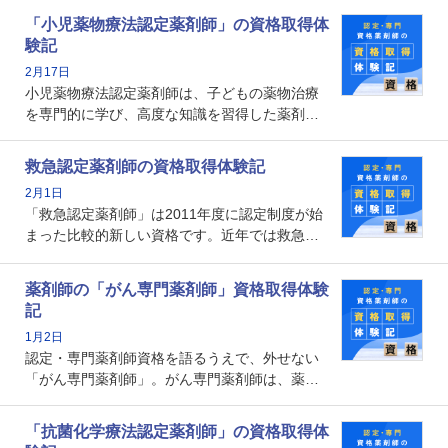
剤師としての専門性を示す客観的な根拠の一つ
「小児薬物療法認定薬剤師」の資格取得体
となります。取得要件は多岐に渡り、審査も複
験記
数回ありますが、患者さんに対して一定の能力
2月17日
の証明になる資格と言えます。
小児薬物療法認定薬剤師は、子どもの薬物治療
を専門的に学び、高度な知識を習得した薬剤師
です。子どもの発達段階における身体的特徴
や、特有の疾患、心理状況を理解し、専門性を
救急認定薬剤師の資格取得体験記
深めることで、子どもとその保護者に寄り添え
2月1日
る存在です。今回はそんな小児薬物療法認定薬
「救急認定薬剤師」は2011年度に認定制度が始
剤師の取得体験記をご紹介します。
まった比較的新しい資格です。近年では救急病
棟に薬剤師を配置する病院が増えてきているこ
とから、救急認定薬剤師を目指す病院薬剤師も
薬剤師の「がん専門薬剤師」資格取得体験
増えているのではないでしょうか。今回はそん
記
な救急認定薬剤師の取得体験記をご紹介しま
1月2日
す。
認定・専門薬剤師資格を語るうえで、外せない
「がん専門薬剤師」。がん専門薬剤師は、薬剤
師として初めて医療法上広告が可能な専門性に
関する資格として、2009年に発足しました。薬
「抗菌化学療法認定薬剤師」の資格取得体
剤師の専門性を活かして高度化するがん医療に