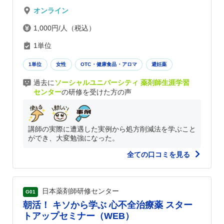
オンライン
1,000円/人（税込）
1単位
1単位
女性
OTC・健康食品・アロマ
避妊薬
過去に
ソーシャルユニバーシティ 薬剤師生涯学習
センター
の研修を受けた方の声
講師の実際に遭遇した実例から処方削減法を学ぶこと
ができ、大変勉強になった。
全ての口コミを見る
日本薬剤師研修センター
G01
朝活！ キソから学ぶ 心不全治療薬 スター
トアップセミナー（WEB）