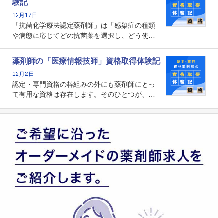
験記
貢献する姿は、今も病院薬剤師にとって一目置
12月17日
かれる存在です。
「抗菌化学療法認定薬剤師」は「感染症の種類
や病態に応じてどの抗菌薬を選択し、どう使っ
たらいいのか」まで踏み込んで提案・実践でき
る薬剤師です。現在、感染防止対策加算の施設
薬剤師の「医療情報技師」資格取得体験記
基準に専任の薬剤師配置が挙げられており、今
12月2日
後は感染症領域で薬剤師に、より多くの役割が
認定・専門資格の枠組みの外にも薬剤師にとっ
求められる可能性もあります。
て有用な資格は存在します。そのひとつが、
「医療情報技師」です。患者の病歴、経過、検
査データ、投薬歴など非常に多岐にわたる医療
データを利活用し、またシステム管理できるこ
とは、病院薬剤師を中心に大きな武器になりま
す。