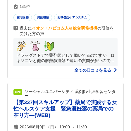
1単位
在宅医療
調剤報酬
地域包括ケアシステム
過去に
イオン・ハピコム人材総合研修機構
の研修を
受けた方の声
ドラッグストアで薬剤師として働いてるのですが、ロ
キソニンと他の解熱鎮痛剤の違いの質問が多いので...
全ての口コミを見る
ソーシャルユニバーシティ 薬剤師生涯学習センタ
G20
ー
【第337回スキルアップ】薬局で実践する女
性ヘルスケア支援―緊急避妊薬の薬局での
在り方―(WEB)
2026年8月9日（日） 10:00 ～ 11:30