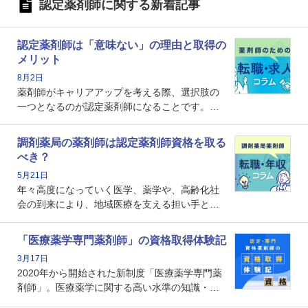
認定薬剤師に関する新着記事
認定薬剤師は「意味ない」の理由と取得の
メリット
8月2日
薬剤師がキャリアアップを考える際、選択肢の
一つとなるのが認定薬剤師になることです。し
かし、「認定薬剤師は取得しても意味がない」
という声を聞いたことがあるかもしれません。
調剤薬局の薬剤師は認定薬剤師資格を取る
本記事では、認定薬剤師が「意味ない」といわ
べき？
れる理由や、取得するメリット、年収・キャリ
5月21日
アへの影響を解説します。
年々高度になっていく医学、薬学や、高齢化社
会の到来により、地域医療を支える担い手とし
ての薬剤師の存在がクローズアップされるなか
で、重要度が増しているのが認定薬剤師という
「医療薬学専門薬剤師」の資格取得体験記
資格です。認定薬剤師とはいったいどんな資格
3月17日
なのでしょうか。それを取得するとどのような
2020年から開始された新制度「医療薬学専門薬
メリットがあるのでしょうか。
剤師」。医療薬学に関する高い水準の知識・技
能を備えた薬剤師の養成を目的としており、薬