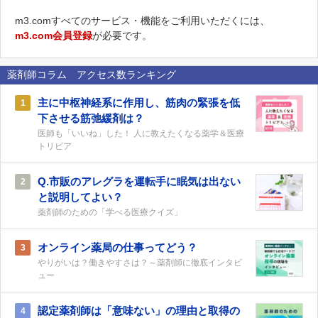
m3.comすべてのサービス・機能をご利用いただくには、
m3.com会員登録
が必要です。
薬剤師コラム アクセス数ランキング
主に中枢神経系に作用し、筋肉の緊張を低
1
下させる筋弛緩剤は？
医師も「いいね」した！ 人に教えたくなる薬学＆医療
トリビア
Q.市販のアレグラを運転手に眠気は出ない
2
と説明してよい？
薬剤師のための「学べる医療クイズ」
オンライン薬局の仕事ってどう？
3
やりがいは？働きやすさは？～薬剤師に徹底インタビ
ュー
認定薬剤師は「意味ない」の理由と取得の
4