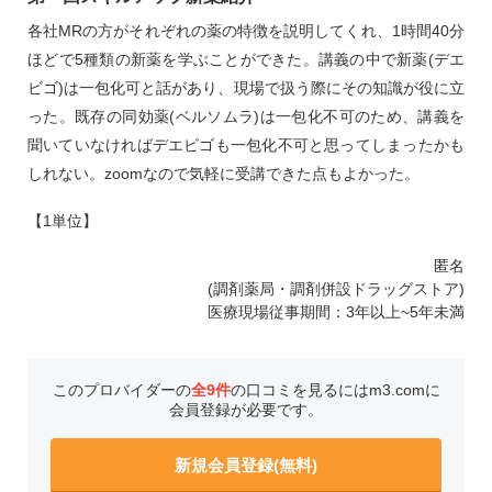
各社MRの方がそれぞれの薬の特徴を説明してくれ、1時間40分
ほどで5種類の新薬を学ぶことができた。講義の中で新薬(デエ
ビゴ)は一包化可と話があり、現場で扱う際にその知識が役に立
った。既存の同効薬(ベルソムラ)は一包化不可のため、講義を
聞いていなければデエビゴも一包化不可と思ってしまったかも
しれない。zoomなので気軽に受講できた点もよかった。
【1単位】
匿名
(調剤薬局・調剤併設ドラッグストア)
医療現場従事期間：3年以上~5年未満
このプロバイダーの
全9件
の口コミを見るにはm3.comに
会員登録が必要です。
新規会員登録(無料)