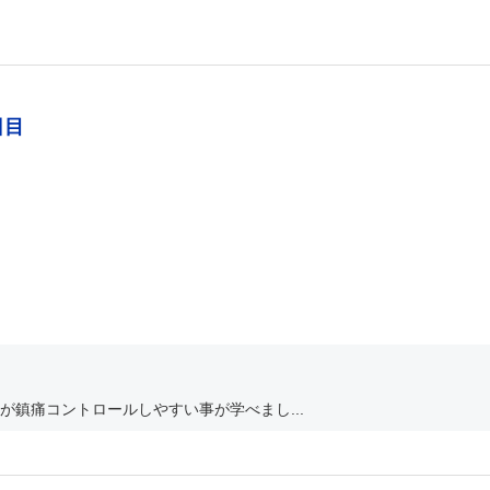
日目
鎮痛コントロールしやすい事が学べまし...