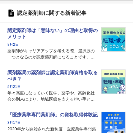
認定薬剤師に関する新着記事
認定薬剤師は「意味ない」の理由と取得の
メリット
8月2日
薬剤師がキャリアアップを考える際、選択肢の
一つとなるのが認定薬剤師になることです。し
かし、「認定薬剤師は取得しても意味がない」
という声を聞いたことがあるかもしれません。
調剤薬局の薬剤師は認定薬剤師資格を取る
本記事では、認定薬剤師が「意味ない」といわ
べき？
れる理由や、取得するメリット、年収・キャリ
5月21日
アへの影響を解説します。
年々高度になっていく医学、薬学や、高齢化社
会の到来により、地域医療を支える担い手とし
ての薬剤師の存在がクローズアップされるなか
で、重要度が増しているのが認定薬剤師という
「医療薬学専門薬剤師」の資格取得体験記
資格です。認定薬剤師とはいったいどんな資格
3月17日
なのでしょうか。それを取得するとどのような
2020年から開始された新制度「医療薬学専門薬
メリットがあるのでしょうか。