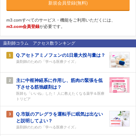
新規会員登録(無料)
m3.comすべてのサービス・機能をご利用いただくには、
m3.com会員登録
が必要です。
薬剤師コラム アクセス数ランキング
Q.アセトアミノフェンの1日最大投与量は？
1
薬剤師のための「学べる医療クイズ」
主に中枢神経系に作用し、筋肉の緊張を低
2
下させる筋弛緩剤は？
医師も「いいね」した！ 人に教えたくなる薬学＆医療
トリビア
Q.市販のアレグラを運転手に眠気は出ない
3
と説明してよい？
薬剤師のための「学べる医療クイズ」