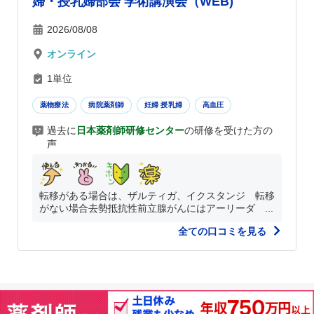
婦・授乳婦部会 学術講演会（WEB)
2026/08/08
オンライン
1単位
薬物療法
病院薬剤師
妊婦 授乳婦
高血圧
過去に
日本薬剤師研修センター
の研修を受けた方の
声
転移がある場合は、ザルティガ、イクスタンジ 転移
がない場合去勢抵抗性前立腺がんにはアーリーダ ...
全ての口コミを見る