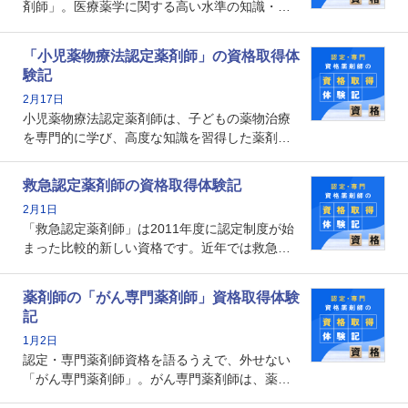
剤師」。医療薬学に関する高い水準の知識・技
能を備えた薬剤師の養成を目的としており、薬
剤師としての専門性を示す客観的な根拠の一つ
「小児薬物療法認定薬剤師」の資格取得体
となります。取得要件は多岐に渡り、審査も複
験記
数回ありますが、患者さんに対して一定の能力
2月17日
の証明になる資格と言えます。
小児薬物療法認定薬剤師は、子どもの薬物治療
を専門的に学び、高度な知識を習得した薬剤師
です。子どもの発達段階における身体的特徴
や、特有の疾患、心理状況を理解し、専門性を
救急認定薬剤師の資格取得体験記
深めることで、子どもとその保護者に寄り添え
2月1日
る存在です。今回はそんな小児薬物療法認定薬
「救急認定薬剤師」は2011年度に認定制度が始
剤師の取得体験記をご紹介します。
まった比較的新しい資格です。近年では救急病
棟に薬剤師を配置する病院が増えてきているこ
とから、救急認定薬剤師を目指す病院薬剤師も
薬剤師の「がん専門薬剤師」資格取得体験
増えているのではないでしょうか。今回はそん
記
な救急認定薬剤師の取得体験記をご紹介しま
1月2日
す。
認定・専門薬剤師資格を語るうえで、外せない
「がん専門薬剤師」。がん専門薬剤師は、薬剤
師として初めて医療法上広告が可能な専門性に