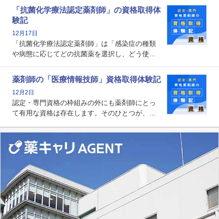
関する資格として、2009年に発足しました。薬
「抗菌化学療法認定薬剤師」の資格取得体
剤師の専門性を活かして高度化するがん医療に
験記
貢献する姿は、今も病院薬剤師にとって一目置
12月17日
かれる存在です。
「抗菌化学療法認定薬剤師」は「感染症の種類
や病態に応じてどの抗菌薬を選択し、どう使っ
たらいいのか」まで踏み込んで提案・実践でき
る薬剤師です。現在、感染防止対策加算の施設
薬剤師の「医療情報技師」資格取得体験記
基準に専任の薬剤師配置が挙げられており、今
12月2日
後は感染症領域で薬剤師に、より多くの役割が
認定・専門資格の枠組みの外にも薬剤師にとっ
求められる可能性もあります。
て有用な資格は存在します。そのひとつが、
「医療情報技師」です。患者の病歴、経過、検
査データ、投薬歴など非常に多岐にわたる医療
データを利活用し、またシステム管理できるこ
とは、病院薬剤師を中心に大きな武器になりま
す。