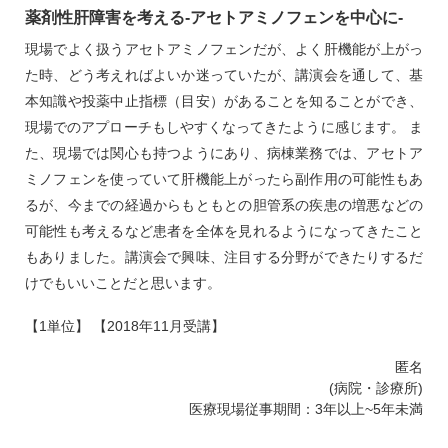
薬剤性肝障害を考える‐アセトアミノフェンを中心に‐
現場でよく扱うアセトアミノフェンだが、よく肝機能が上がっ
た時、どう考えればよいか迷っていたが、講演会を通して、基
本知識や投薬中止指標（目安）があることを知ることができ、
現場でのアプローチもしやすくなってきたように感じます。 ま
た、現場では関心も持つようにあり、病棟業務では、アセトア
ミノフェンを使っていて肝機能上がったら副作用の可能性もあ
るが、今までの経過からもともとの胆管系の疾患の増悪などの
可能性も考えるなど患者を全体を見れるようになってきたこと
もありました。講演会で興味、注目する分野ができたりするだ
けでもいいことだと思います。
【1単位】 【2018年11月受講】
匿名
(病院・診療所)
医療現場従事期間：3年以上~5年未満