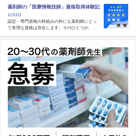
る薬剤師です。現在、感染防止対策加算の施設
薬剤師の「医療情報技師」資格取得体験記
基準に専任の薬剤師配置が挙げられており、今
12月2日
後は感染症領域で薬剤師に、より多くの役割が
認定・専門資格の枠組みの外にも薬剤師にとっ
求められる可能性もあります。
て有用な資格は存在します。そのひとつが、
「医療情報技師」です。患者の病歴、経過、検
査データ、投薬歴など非常に多岐にわたる医療
データを利活用し、またシステム管理できるこ
とは、病院薬剤師を中心に大きな武器になりま
す。