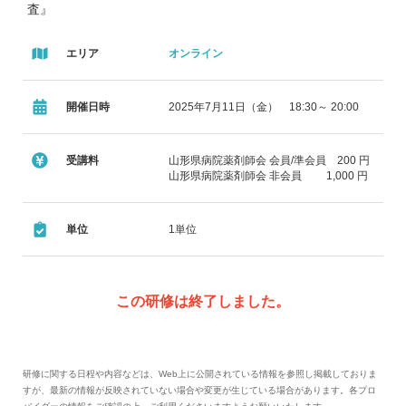
査』
演者 鶴岡市立荘内病院 副主幹鎌田 敬志先生
エリア
オンライン
特別講演19：00～20：00
『教育？とインスリン、今さら人に聞けない糖尿病の
開催日時
2025年7月11日（金） 18:30～ 20:00
話』
演者 東京医科大学茨城医療センター 薬剤部長松本 晃
受講料
山形県病院薬剤師会 会員/準会員 200 円
一先生
山形県病院薬剤師会 非会員 1,000 円
単位
1単位
この研修は終了しました。
研修に関する日程や内容などは、Web上に公開されている情報を参照し掲載しておりま
すが、最新の情報が反映されていない場合や変更が生じている場合があります。各プロ