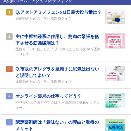
薬剤師コラム アクセス数ランキング
Q.アセトアミノフェンの1日最大投与量は？
1
薬剤師のための「学べる医療クイズ」
主に中枢神経系に作用し、筋肉の緊張を低
2
下させる筋弛緩剤は？
医師も「いいね」した！ 人に教えたくなる薬学＆医療
トリビア
Q.市販のアレグラを運転手に眠気は出ない
3
と説明してよい？
薬剤師のための「学べる医療クイズ」
オンライン薬局の仕事ってどう？
4
やりがいは？働きやすさは？～薬剤師に徹底インタビ
ュー
認定薬剤師は「意味ない」の理由と取得の
5
メリット