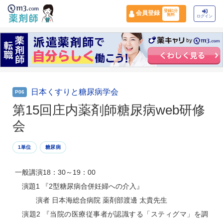
登録1分
会員登録
無料
ログイン
日本くすりと糖尿病学会
P06
第15回庄内薬剤師糖尿病web研修
会
1単位
糖尿病
一般講演18：30～19：00
演題1 『2型糖尿病合併妊婦への介入』
演者 日本海総合病院 薬剤部渡邊 太貴先生
演題2 『当院の医療従事者が認識する「スティグマ」を調