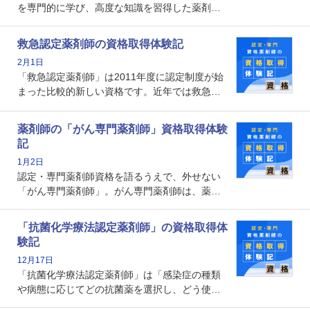
を専門的に学び、高度な知識を習得した薬剤師
です。子どもの発達段階における身体的特徴
や、特有の疾患、心理状況を理解し、専門性を
救急認定薬剤師の資格取得体験記
深めることで、子どもとその保護者に寄り添え
2月1日
る存在です。今回はそんな小児薬物療法認定薬
「救急認定薬剤師」は2011年度に認定制度が始
剤師の取得体験記をご紹介します。
まった比較的新しい資格です。近年では救急病
棟に薬剤師を配置する病院が増えてきているこ
とから、救急認定薬剤師を目指す病院薬剤師も
薬剤師の「がん専門薬剤師」資格取得体験
増えているのではないでしょうか。今回はそん
記
な救急認定薬剤師の取得体験記をご紹介しま
1月2日
す。
認定・専門薬剤師資格を語るうえで、外せない
「がん専門薬剤師」。がん専門薬剤師は、薬剤
師として初めて医療法上広告が可能な専門性に
関する資格として、2009年に発足しました。薬
「抗菌化学療法認定薬剤師」の資格取得体
剤師の専門性を活かして高度化するがん医療に
験記
貢献する姿は、今も病院薬剤師にとって一目置
12月17日
かれる存在です。
「抗菌化学療法認定薬剤師」は「感染症の種類
や病態に応じてどの抗菌薬を選択し、どう使っ
たらいいのか」まで踏み込んで提案・実践でき