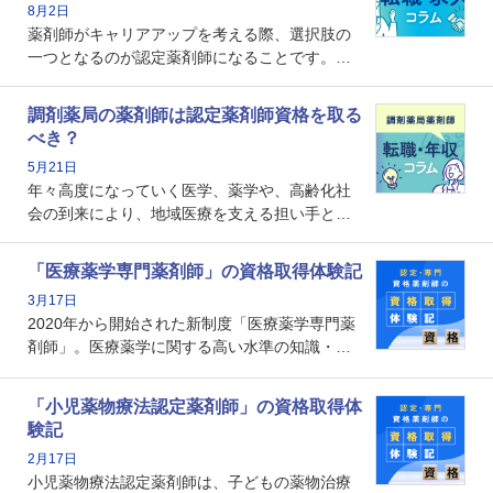
8月2日
薬剤師がキャリアアップを考える際、選択肢の
一つとなるのが認定薬剤師になることです。し
かし、「認定薬剤師は取得しても意味がない」
という声を聞いたことがあるかもしれません。
調剤薬局の薬剤師は認定薬剤師資格を取る
本記事では、認定薬剤師が「意味ない」といわ
べき？
れる理由や、取得するメリット、年収・キャリ
5月21日
アへの影響を解説します。
年々高度になっていく医学、薬学や、高齢化社
会の到来により、地域医療を支える担い手とし
ての薬剤師の存在がクローズアップされるなか
で、重要度が増しているのが認定薬剤師という
「医療薬学専門薬剤師」の資格取得体験記
資格です。認定薬剤師とはいったいどんな資格
3月17日
なのでしょうか。それを取得するとどのような
2020年から開始された新制度「医療薬学専門薬
メリットがあるのでしょうか。
剤師」。医療薬学に関する高い水準の知識・技
能を備えた薬剤師の養成を目的としており、薬
剤師としての専門性を示す客観的な根拠の一つ
「小児薬物療法認定薬剤師」の資格取得体
となります。取得要件は多岐に渡り、審査も複
験記
数回ありますが、患者さんに対して一定の能力
2月17日
の証明になる資格と言えます。
小児薬物療法認定薬剤師は、子どもの薬物治療