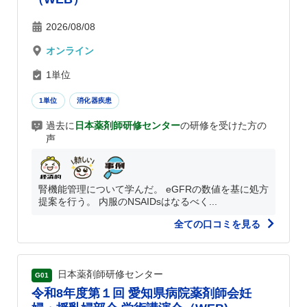
2026/08/08
オンライン
1単位
1単位
消化器疾患
過去に
日本薬剤師研修センター
の研修を受けた方の
声
腎機能管理について学んだ。 eGFRの数値を基に処方
提案を行う。 内服のNSAIDsはなるべく...
全ての口コミを見る
日本薬剤師研修センター
G01
令和8年度第１回 愛知県病院薬剤師会妊