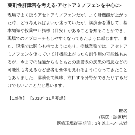
薬剤性肝障害を考える‐アセトアミノフェンを中心に‐
現場でよく扱うアセトアミノフェンだが、よく肝機能が上がっ
た時、どう考えればよいか迷っていたが、講演会を通して、基
本知識や投薬中止指標（目安）があることを知ることができ、
現場でのアプローチもしやすくなってきたように感じます。 ま
た、現場では関心も持つようにあり、病棟業務では、アセトア
ミノフェンを使っていて肝機能上がったら副作用の可能性もあ
るが、今までの経過からもともとの胆管系の疾患の増悪などの
可能性も考えるなど患者を全体を見れるようになってきたこと
もありました。講演会で興味、注目する分野ができたりするだ
けでもいいことだと思います。
【1単位】 【2018年11月受講】
匿名
(病院・診療所)
医療現場従事期間：3年以上~5年未満