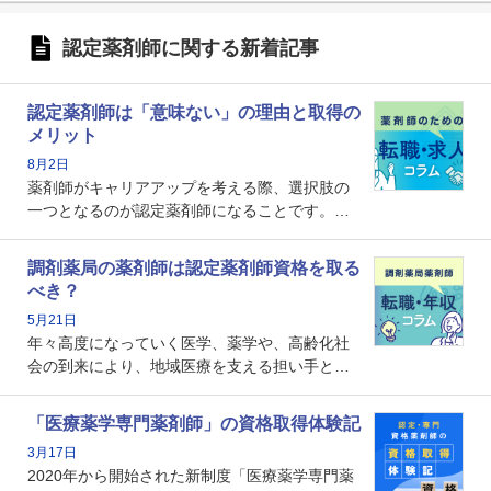
認定薬剤師に関する新着記事
認定薬剤師は「意味ない」の理由と取得の
メリット
8月2日
薬剤師がキャリアアップを考える際、選択肢の
一つとなるのが認定薬剤師になることです。し
かし、「認定薬剤師は取得しても意味がない」
という声を聞いたことがあるかもしれません。
調剤薬局の薬剤師は認定薬剤師資格を取る
本記事では、認定薬剤師が「意味ない」といわ
べき？
れる理由や、取得するメリット、年収・キャリ
5月21日
アへの影響を解説します。
年々高度になっていく医学、薬学や、高齢化社
会の到来により、地域医療を支える担い手とし
ての薬剤師の存在がクローズアップされるなか
で、重要度が増しているのが認定薬剤師という
「医療薬学専門薬剤師」の資格取得体験記
資格です。認定薬剤師とはいったいどんな資格
3月17日
なのでしょうか。それを取得するとどのような
2020年から開始された新制度「医療薬学専門薬
メリットがあるのでしょうか。