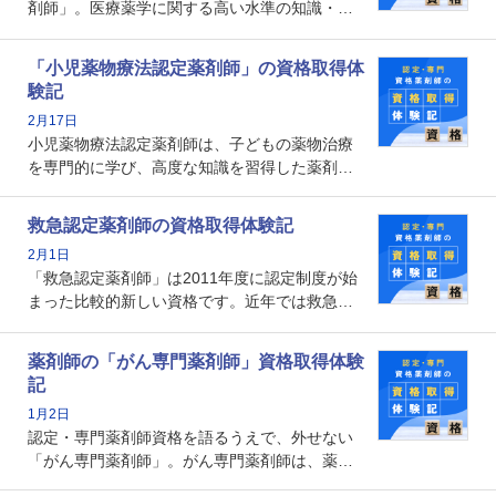
剤師」。医療薬学に関する高い水準の知識・技
能を備えた薬剤師の養成を目的としており、薬
剤師としての専門性を示す客観的な根拠の一つ
「小児薬物療法認定薬剤師」の資格取得体
となります。取得要件は多岐に渡り、審査も複
験記
数回ありますが、患者さんに対して一定の能力
2月17日
の証明になる資格と言えます。
小児薬物療法認定薬剤師は、子どもの薬物治療
を専門的に学び、高度な知識を習得した薬剤師
です。子どもの発達段階における身体的特徴
や、特有の疾患、心理状況を理解し、専門性を
救急認定薬剤師の資格取得体験記
深めることで、子どもとその保護者に寄り添え
2月1日
る存在です。今回はそんな小児薬物療法認定薬
「救急認定薬剤師」は2011年度に認定制度が始
剤師の取得体験記をご紹介します。
まった比較的新しい資格です。近年では救急病
棟に薬剤師を配置する病院が増えてきているこ
とから、救急認定薬剤師を目指す病院薬剤師も
薬剤師の「がん専門薬剤師」資格取得体験
増えているのではないでしょうか。今回はそん
記
な救急認定薬剤師の取得体験記をご紹介しま
1月2日
す。
認定・専門薬剤師資格を語るうえで、外せない
「がん専門薬剤師」。がん専門薬剤師は、薬剤
師として初めて医療法上広告が可能な専門性に