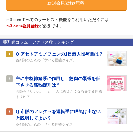
新規会員登録(無料)
m3.comすべてのサービス・機能をご利用いただくには、
m3.com会員登録
が必要です。
薬剤師コラム アクセス数ランキング
Q.アセトアミノフェンの1日最大投与量は？
1
薬剤師のための「学べる医療クイズ」
主に中枢神経系に作用し、筋肉の緊張を低
2
下させる筋弛緩剤は？
医師も「いいね」した！ 人に教えたくなる薬学＆医療
トリビア
Q.市販のアレグラを運転手に眠気は出ない
3
と説明してよい？
薬剤師のための「学べる医療クイズ」