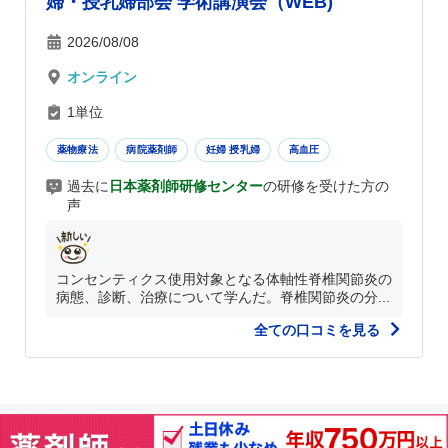
婦・授乳婦部会 学術講演会（WEB)
2026/08/08
オンライン
1単位
薬物療法
病院薬剤師
妊婦 授乳婦
高血圧
過去に
日本薬剤師研修センター
の研修を受けた方の
声
コンセンティクス使用対象となる体軸性脊椎関節炎の
病態、診断、治療について学んだ。脊椎関節炎の分...
全ての口コミを見る