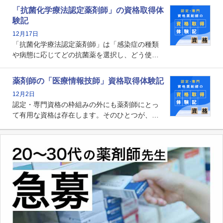
関する資格として、2009年に発足しました。薬
「抗菌化学療法認定薬剤師」の資格取得体
剤師の専門性を活かして高度化するがん医療に
験記
貢献する姿は、今も病院薬剤師にとって一目置
12月17日
かれる存在です。
「抗菌化学療法認定薬剤師」は「感染症の種類
や病態に応じてどの抗菌薬を選択し、どう使っ
たらいいのか」まで踏み込んで提案・実践でき
る薬剤師です。現在、感染防止対策加算の施設
薬剤師の「医療情報技師」資格取得体験記
基準に専任の薬剤師配置が挙げられており、今
12月2日
後は感染症領域で薬剤師に、より多くの役割が
認定・専門資格の枠組みの外にも薬剤師にとっ
求められる可能性もあります。
て有用な資格は存在します。そのひとつが、
「医療情報技師」です。患者の病歴、経過、検
査データ、投薬歴など非常に多岐にわたる医療
データを利活用し、またシステム管理できるこ
とは、病院薬剤師を中心に大きな武器になりま
す。