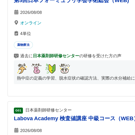
第5回日本フォーミュラリ学会学術総会（WEB)
2026/08/08
オンライン
4単位
薬物療法
過去に
日本薬剤師研修センター
の研修を受けた方の声
熱中症の定義の学習、脱水症状の確認方法、実際の水分補給に適
日本薬剤師研修センター
G01
Labova Academy 検査値講座 中級コース（WEB
2026/08/08