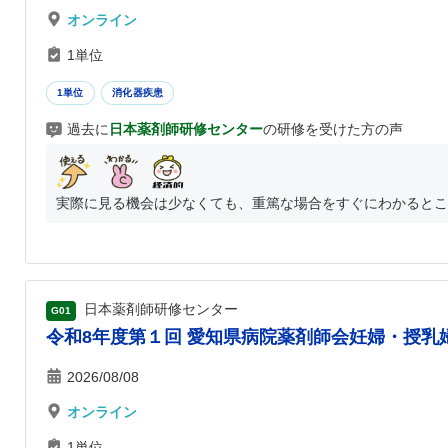
オンライン
1単位
1単位
消化器疾患
過去に
日本薬剤師研修センター
の研修を受けた方の声
実際に見る機会は少なくても、重篤な場合をすぐにわかるとこ
日本薬剤師研修センター
G01
令和8年度第１回 愛知県病院薬剤師会妊婦・授乳婦
2026/08/08
オンライン
1単位