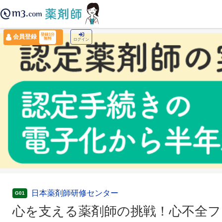
薬剤師トップ
›
認定薬剤師ナビ
›
心を支える薬剤師の挑戦！心不全フォローアップ完全
登録1分
会員登録
無料
ログイン
日本薬剤師研修センター
G01
心を支える薬剤師の挑戦！心不全フォ