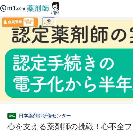
薬剤師トップ
›
認定薬剤師ナビ
›
心を支える薬剤師の挑戦！心不全フォローアップ完全
登録1分
会員登録
無料
ログイン
日本薬剤師研修センター
G01
心を支える薬剤師の挑戦！心不全フォ