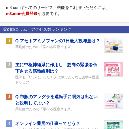
m3.comすべてのサービス・機能をご利用いただくには、
m3.com会員登録
が必要です。
薬剤師コラム アクセス数ランキング
Q.アセトアミノフェンの1日最大投与量は？
1
薬剤師のための「学べる医療クイズ」
主に中枢神経系に作用し、筋肉の緊張を低
2
下させる筋弛緩剤は？
医師も「いいね」した！ 人に教えたくなる薬学＆医療
トリビア
Q.市販のアレグラを運転手に眠気は出ない
3
と説明してよい？
薬剤師のための「学べる医療クイズ」
オンライン薬局の仕事ってどう？
4