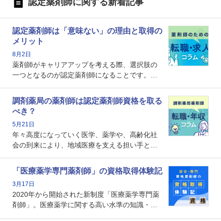
認定薬剤師に関する新着記事
認定薬剤師は「意味ない」の理由と取得の
メリット
8月2日
薬剤師がキャリアアップを考える際、選択肢の
一つとなるのが認定薬剤師になることです。し
かし、「認定薬剤師は取得しても意味がない」
という声を聞いたことがあるかもしれません。
調剤薬局の薬剤師は認定薬剤師資格を取る
本記事では、認定薬剤師が「意味ない」といわ
べき？
れる理由や、取得するメリット、年収・キャリ
5月21日
アへの影響を解説します。
年々高度になっていく医学、薬学や、高齢化社
会の到来により、地域医療を支える担い手とし
ての薬剤師の存在がクローズアップされるなか
で、重要度が増しているのが認定薬剤師という
「医療薬学専門薬剤師」の資格取得体験記
資格です。認定薬剤師とはいったいどんな資格
3月17日
なのでしょうか。それを取得するとどのような
2020年から開始された新制度「医療薬学専門薬
メリットがあるのでしょうか。
剤師」。医療薬学に関する高い水準の知識・技
能を備えた薬剤師の養成を目的としており、薬