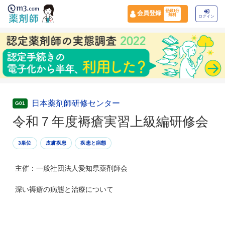
登録1分
会員登録
無料
ログイン
日本薬剤師研修センター
G01
令和７年度褥瘡実習上級編研修会
3単位
皮膚疾患
疾患と病態
主催：一般社団法人愛知県薬剤師会
深い褥瘡の病態と治療について