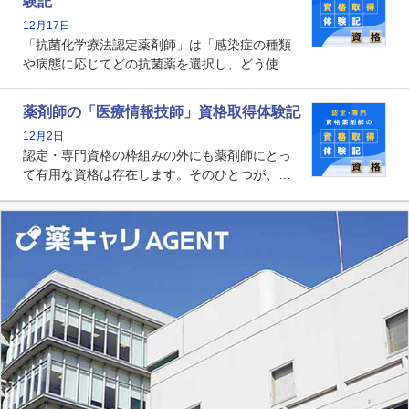
験記
貢献する姿は、今も病院薬剤師にとって一目置
12月17日
かれる存在です。
「抗菌化学療法認定薬剤師」は「感染症の種類
や病態に応じてどの抗菌薬を選択し、どう使っ
たらいいのか」まで踏み込んで提案・実践でき
る薬剤師です。現在、感染防止対策加算の施設
薬剤師の「医療情報技師」資格取得体験記
基準に専任の薬剤師配置が挙げられており、今
12月2日
後は感染症領域で薬剤師に、より多くの役割が
認定・専門資格の枠組みの外にも薬剤師にとっ
求められる可能性もあります。
て有用な資格は存在します。そのひとつが、
「医療情報技師」です。患者の病歴、経過、検
査データ、投薬歴など非常に多岐にわたる医療
データを利活用し、またシステム管理できるこ
とは、病院薬剤師を中心に大きな武器になりま
す。