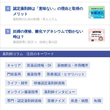
認定薬剤師は「意味ない」の理由と取得の
4
メリット
薬剤師のための転職・求人コラム
妊婦の便秘、酸化マグネシウムで効かない
5
時は？
服薬指導に役立つ、妊婦と薬の話
薬剤師コラム 注目のキーワード
キャリア
医薬品情報・DI
薬物療法・作用機序
門前薬局
服薬指導
医療過誤・ヒヤリハット
ライフ・雑学
研修認定薬剤師資格
オンライン服薬指導
薬剤師インタビュー
専門・認定薬剤師資格
医療クイズ
疾患・病態
転職