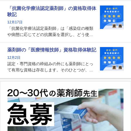
関する資格として、2009年に発足しました。薬
「抗菌化学療法認定薬剤師」の資格取得体
剤師の専門性を活かして高度化するがん医療に
験記
貢献する姿は、今も病院薬剤師にとって一目置
12月17日
かれる存在です。
「抗菌化学療法認定薬剤師」は「感染症の種類
や病態に応じてどの抗菌薬を選択し、どう使っ
たらいいのか」まで踏み込んで提案・実践でき
る薬剤師です。現在、感染防止対策加算の施設
薬剤師の「医療情報技師」資格取得体験記
基準に専任の薬剤師配置が挙げられており、今
12月2日
後は感染症領域で薬剤師に、より多くの役割が
認定・専門資格の枠組みの外にも薬剤師にとっ
求められる可能性もあります。
て有用な資格は存在します。そのひとつが、
「医療情報技師」です。患者の病歴、経過、検
査データ、投薬歴など非常に多岐にわたる医療
データを利活用し、またシステム管理できるこ
とは、病院薬剤師を中心に大きな武器になりま
す。