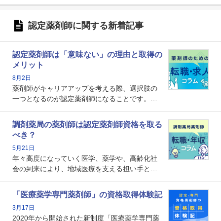
認定薬剤師に関する新着記事
認定薬剤師は「意味ない」の理由と取得の
メリット
8月2日
薬剤師がキャリアアップを考える際、選択肢の
一つとなるのが認定薬剤師になることです。し
かし、「認定薬剤師は取得しても意味がない」
という声を聞いたことがあるかもしれません。
調剤薬局の薬剤師は認定薬剤師資格を取る
本記事では、認定薬剤師が「意味ない」といわ
べき？
れる理由や、取得するメリット、年収・キャリ
5月21日
アへの影響を解説します。
年々高度になっていく医学、薬学や、高齢化社
会の到来により、地域医療を支える担い手とし
ての薬剤師の存在がクローズアップされるなか
で、重要度が増しているのが認定薬剤師という
「医療薬学専門薬剤師」の資格取得体験記
資格です。認定薬剤師とはいったいどんな資格
3月17日
なのでしょうか。それを取得するとどのような
2020年から開始された新制度「医療薬学専門薬
メリットがあるのでしょうか。