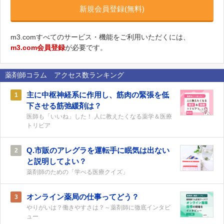
新規会員登録(無料)
m3.comすべてのサービス・機能をご利用いただくには、
m3.com会員登録
が必要です。
薬剤師コラム アクセス数ランキング
主に中枢神経系に作用し、筋肉の緊張を低
1
下させる筋弛緩剤は？
医師も「いいね」した！ 人に教えたくなる薬学＆医療
トリビア
Q.市販のアレグラを運転手に眠気は出ない
2
と説明してよい？
薬剤師のための「学べる医療クイズ」
オンライン薬局の仕事ってどう？
3
やりがいは？働きやすさは？～薬剤師に徹底インタビ
ュー