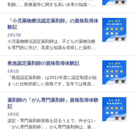
剤師」。医療薬学に関する高い水準の知識・技
能を備えた薬剤師の養成を目的としており、薬
剤師としての専門性を示す客観的な根拠の一つ
「小児薬物療法認定薬剤師」の資格取得体
となります。取得要件は多岐に渡り、審査も複
験記
数回ありますが、患者さんに対して一定の能力
2月17日
の証明になる資格と言えます。
小児薬物療法認定薬剤師は、子どもの薬物治療
を専門的に学び、高度な知識を習得した薬剤師
です。子どもの発達段階における身体的特徴
や、特有の疾患、心理状況を理解し、専門性を
救急認定薬剤師の資格取得体験記
深めることで、子どもとその保護者に寄り添え
2月1日
る存在です。今回はそんな小児薬物療法認定薬
「救急認定薬剤師」は2011年度に認定制度が始
剤師の取得体験記をご紹介します。
まった比較的新しい資格です。近年では救急病
棟に薬剤師を配置する病院が増えてきているこ
とから、救急認定薬剤師を目指す病院薬剤師も
薬剤師の「がん専門薬剤師」資格取得体験
増えているのではないでしょうか。今回はそん
記
な救急認定薬剤師の取得体験記をご紹介しま
1月2日
す。
認定・専門薬剤師資格を語るうえで、外せない
「がん専門薬剤師」。がん専門薬剤師は、薬剤
師として初めて医療法上広告が可能な専門性に