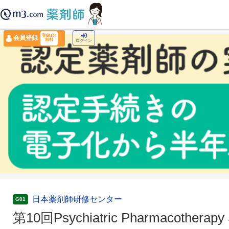
薬剤師トップ
›
認定薬剤師ナビ
›
第10回Psychiatric Pharmacotherapy Seminar
登録1分
会員登録
無料
ログイン
日本薬剤師研修センター
G01
第10回Psychiatric Pharmacotherapy