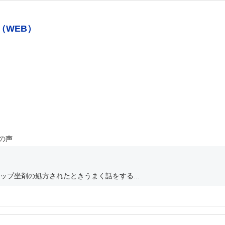
（WEB）
の声
プ坐剤の処方されたときうまく話をする...