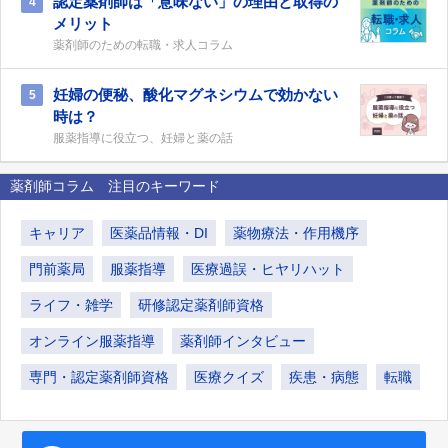
認定薬剤師は「意味ない」の理由と取得の
4
メリット
薬剤師のための転職・求人コラム
妊婦の便秘、酸化マグネシウムで効かない
5
時は？
服薬指導に役立つ、妊婦と薬の話
薬剤師コラム 注目のキーワード
キャリア
医薬品情報・DI
薬物療法・作用機序
門前薬局
服薬指導
医療過誤・ヒヤリハット
ライフ・雑学
研修認定薬剤師資格
オンライン服薬指導
薬剤師インタビュー
専門・認定薬剤師資格
医療クイズ
疾患・病態
転職