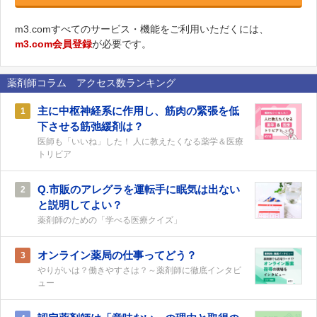
m3.comすべてのサービス・機能をご利用いただくには、
m3.com会員登録
が必要です。
薬剤師コラム アクセス数ランキング
主に中枢神経系に作用し、筋肉の緊張を低
1
下させる筋弛緩剤は？
医師も「いいね」した！ 人に教えたくなる薬学＆医療
トリビア
Q.市販のアレグラを運転手に眠気は出ない
2
と説明してよい？
薬剤師のための「学べる医療クイズ」
オンライン薬局の仕事ってどう？
3
やりがいは？働きやすさは？～薬剤師に徹底インタビ
ュー