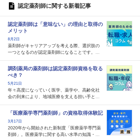
認定薬剤師に関する新着記事
認定薬剤師は「意味ない」の理由と取得の
メリット
8月2日
薬剤師がキャリアアップを考える際、選択肢の
一つとなるのが認定薬剤師になることです。し
かし、「認定薬剤師は取得しても意味がない」
という声を聞いたことがあるかもしれません。
調剤薬局の薬剤師は認定薬剤師資格を取る
本記事では、認定薬剤師が「意味ない」といわ
べき？
れる理由や、取得するメリット、年収・キャリ
5月21日
アへの影響を解説します。
年々高度になっていく医学、薬学や、高齢化社
会の到来により、地域医療を支える担い手とし
ての薬剤師の存在がクローズアップされるなか
で、重要度が増しているのが認定薬剤師という
「医療薬学専門薬剤師」の資格取得体験記
資格です。認定薬剤師とはいったいどんな資格
3月17日
なのでしょうか。それを取得するとどのような
2020年から開始された新制度「医療薬学専門薬
メリットがあるのでしょうか。
剤師」。医療薬学に関する高い水準の知識・技