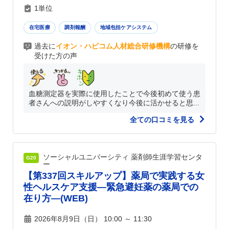
1単位
在宅医療
調剤報酬
地域包括ケアシステム
過去に
イオン・ハピコム人材総合研修機構
の研修を
受けた方の声
血糖測定器を実際に使用したことで今後初めて使う患
者さんへの説明がしやすくなり今後に活かせると思...
全ての口コミを見る
ソーシャルユニバーシティ 薬剤師生涯学習センタ
G20
ー
【第337回スキルアップ】薬局で実践する女
性ヘルスケア支援―緊急避妊薬の薬局での
在り方―(WEB)
2026年8月9日（日） 10:00 ～ 11:30