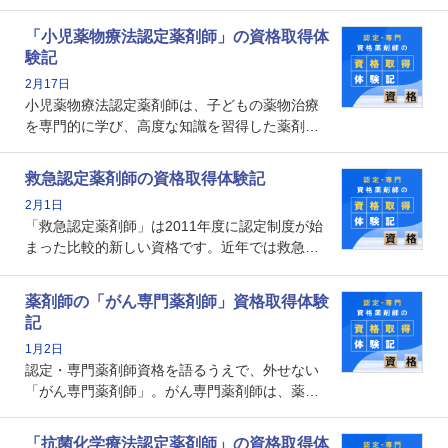
能を備えた薬剤師の養成を目的としており、薬
剤師としての専門性を示す客観的な根拠の一つ
「小児薬物療法認定薬剤師」の資格取得体
となります。取得要件は多岐に渡り、審査も複
験記
数回ありますが、患者さんに対して一定の能力
2月17日
の証明になる資格と言えます。
小児薬物療法認定薬剤師は、子どもの薬物治療
を専門的に学び、高度な知識を習得した薬剤師
です。子どもの発達段階における身体的特徴
や、特有の疾患、心理状況を理解し、専門性を
救急認定薬剤師の資格取得体験記
深めることで、子どもとその保護者に寄り添え
2月1日
る存在です。今回はそんな小児薬物療法認定薬
「救急認定薬剤師」は2011年度に認定制度が始
剤師の取得体験記をご紹介します。
まった比較的新しい資格です。近年では救急病
棟に薬剤師を配置する病院が増えてきているこ
とから、救急認定薬剤師を目指す病院薬剤師も
薬剤師の「がん専門薬剤師」資格取得体験
増えているのではないでしょうか。今回はそん
記
な救急認定薬剤師の取得体験記をご紹介しま
1月2日
す。
認定・専門薬剤師資格を語るうえで、外せない
「がん専門薬剤師」。がん専門薬剤師は、薬剤
師として初めて医療法上広告が可能な専門性に
関する資格として、2009年に発足しました。薬
「抗菌化学療法認定薬剤師」の資格取得体