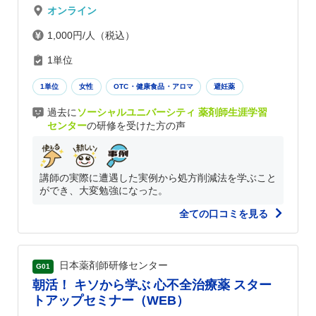
オンライン
1,000円/人（税込）
1単位
1単位
女性
OTC・健康食品・アロマ
避妊薬
過去に
ソーシャルユニバーシティ 薬剤師生涯学習
センター
の研修を受けた方の声
講師の実際に遭遇した実例から処方削減法を学ぶこと
ができ、大変勉強になった。
全ての口コミを見る
日本薬剤師研修センター
G01
朝活！ キソから学ぶ 心不全治療薬 スター
トアップセミナー（WEB）