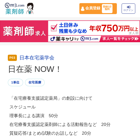
登録1分
会員登録
無料
ログイン
日本在宅薬学会
P03
日在薬 NOW！
1単位
在宅医療
「在宅療養支援認定薬局」の創設に向けて
スケジュール
理事長による講演 50分
在宅療養支援認定薬剤師による活動報告など 20分
質疑応答/まとめ/試験のお話しなど 20分