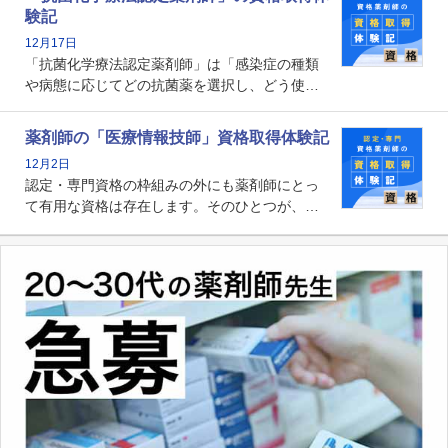
剤師の専門性を活かして高度化するがん医療に
験記
貢献する姿は、今も病院薬剤師にとって一目置
12月17日
かれる存在です。
「抗菌化学療法認定薬剤師」は「感染症の種類
や病態に応じてどの抗菌薬を選択し、どう使っ
たらいいのか」まで踏み込んで提案・実践でき
る薬剤師です。現在、感染防止対策加算の施設
薬剤師の「医療情報技師」資格取得体験記
基準に専任の薬剤師配置が挙げられており、今
12月2日
後は感染症領域で薬剤師に、より多くの役割が
認定・専門資格の枠組みの外にも薬剤師にとっ
求められる可能性もあります。
て有用な資格は存在します。そのひとつが、
「医療情報技師」です。患者の病歴、経過、検
査データ、投薬歴など非常に多岐にわたる医療
データを利活用し、またシステム管理できるこ
とは、病院薬剤師を中心に大きな武器になりま
す。