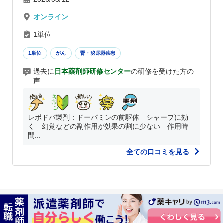
オンライン
1単位
1単位
がん
腎・泌尿器疾患
過去に
日本薬剤師研修センター
の研修を受けた方の
声
レボドパ製剤：ドーパミンの前駆体 シャープに効
く 幻覚などの副作用が効果の割に少ない 作用時
間...
全ての口コミを見る