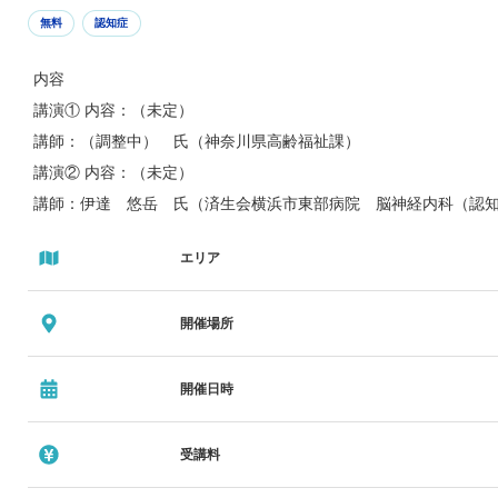
無料
認知症
内容
講演① 内容：（未定）
講師：（調整中） 氏（神奈川県高齢福祉課）
講演② 内容：（未定）
講師：伊達 悠岳 氏（済生会横浜市東部病院 脳神経内科（認
講演③ 内容：（未定）
エリア
講師：（MCI当事者）
（えがお代表）
開催場所
講演④・SGD内容：（未定）
講師・SGD進行：松島 大輔 氏（田辺薬局）
開催日時
受講料