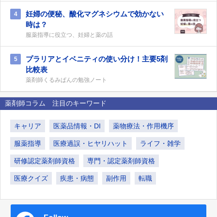
妊婦の便秘、酸化マグネシウムで効かない
4
時は？
服薬指導に役立つ、妊婦と薬の話
プラリアとイベニティの使い分け！主要5剤
5
比較表
薬剤師くるみぱんの勉強ノート
薬剤師コラム 注目のキーワード
キャリア
医薬品情報・DI
薬物療法・作用機序
服薬指導
医療過誤・ヒヤリハット
ライフ・雑学
研修認定薬剤師資格
専門・認定薬剤師資格
医療クイズ
疾患・病態
副作用
転職