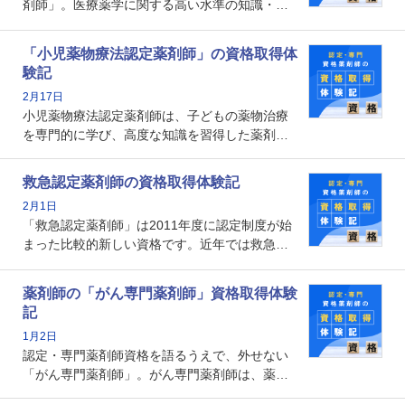
剤師」。医療薬学に関する高い水準の知識・技
能を備えた薬剤師の養成を目的としており、薬
剤師としての専門性を示す客観的な根拠の一つ
「小児薬物療法認定薬剤師」の資格取得体
となります。取得要件は多岐に渡り、審査も複
験記
数回ありますが、患者さんに対して一定の能力
2月17日
の証明になる資格と言えます。
小児薬物療法認定薬剤師は、子どもの薬物治療
を専門的に学び、高度な知識を習得した薬剤師
です。子どもの発達段階における身体的特徴
や、特有の疾患、心理状況を理解し、専門性を
救急認定薬剤師の資格取得体験記
深めることで、子どもとその保護者に寄り添え
2月1日
る存在です。今回はそんな小児薬物療法認定薬
「救急認定薬剤師」は2011年度に認定制度が始
剤師の取得体験記をご紹介します。
まった比較的新しい資格です。近年では救急病
棟に薬剤師を配置する病院が増えてきているこ
とから、救急認定薬剤師を目指す病院薬剤師も
薬剤師の「がん専門薬剤師」資格取得体験
増えているのではないでしょうか。今回はそん
記
な救急認定薬剤師の取得体験記をご紹介しま
1月2日
す。
認定・専門薬剤師資格を語るうえで、外せない
「がん専門薬剤師」。がん専門薬剤師は、薬剤
師として初めて医療法上広告が可能な専門性に