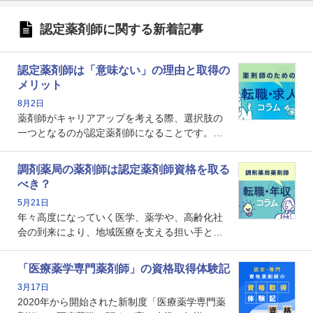
認定薬剤師に関する新着記事
認定薬剤師は「意味ない」の理由と取得の
メリット
8月2日
薬剤師がキャリアアップを考える際、選択肢の
一つとなるのが認定薬剤師になることです。し
かし、「認定薬剤師は取得しても意味がない」
という声を聞いたことがあるかもしれません。
調剤薬局の薬剤師は認定薬剤師資格を取る
本記事では、認定薬剤師が「意味ない」といわ
べき？
れる理由や、取得するメリット、年収・キャリ
5月21日
アへの影響を解説します。
年々高度になっていく医学、薬学や、高齢化社
会の到来により、地域医療を支える担い手とし
ての薬剤師の存在がクローズアップされるなか
で、重要度が増しているのが認定薬剤師という
「医療薬学専門薬剤師」の資格取得体験記
資格です。認定薬剤師とはいったいどんな資格
3月17日
なのでしょうか。それを取得するとどのような
2020年から開始された新制度「医療薬学専門薬
メリットがあるのでしょうか。