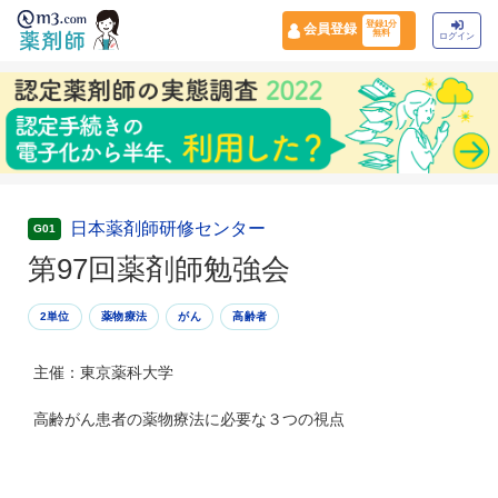
登録1分
会員登録
無料
ログイン
日本薬剤師研修センター
G01
第97回薬剤師勉強会
2単位
薬物療法
がん
高齢者
主催：東京薬科大学
高齢がん患者の薬物療法に必要な３つの視点