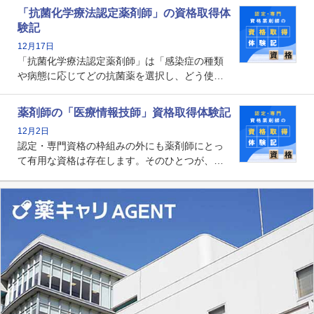
関する資格として、2009年に発足しました。薬
「抗菌化学療法認定薬剤師」の資格取得体
剤師の専門性を活かして高度化するがん医療に
験記
貢献する姿は、今も病院薬剤師にとって一目置
12月17日
かれる存在です。
「抗菌化学療法認定薬剤師」は「感染症の種類
や病態に応じてどの抗菌薬を選択し、どう使っ
たらいいのか」まで踏み込んで提案・実践でき
る薬剤師です。現在、感染防止対策加算の施設
薬剤師の「医療情報技師」資格取得体験記
基準に専任の薬剤師配置が挙げられており、今
12月2日
後は感染症領域で薬剤師に、より多くの役割が
認定・専門資格の枠組みの外にも薬剤師にとっ
求められる可能性もあります。
て有用な資格は存在します。そのひとつが、
「医療情報技師」です。患者の病歴、経過、検
査データ、投薬歴など非常に多岐にわたる医療
データを利活用し、またシステム管理できるこ
とは、病院薬剤師を中心に大きな武器になりま
す。