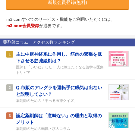
新規会員登録(無料)
m3.comすべてのサービス・機能をご利用いただくには、
m3.com会員登録
が必要です。
薬剤師コラム アクセス数ランキング
主に中枢神経系に作用し、筋肉の緊張を低
1
下させる筋弛緩剤は？
医師も「いいね」した！ 人に教えたくなる薬学＆医療
トリビア
Q.市販のアレグラを運転手に眠気は出ない
2
と説明してよい？
薬剤師のための「学べる医療クイズ」
認定薬剤師は「意味ない」の理由と取得の
3
メリット
薬剤師のための転職・求人コラム