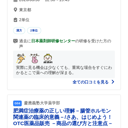
東京都
2単位
漢方
2単位
過去に
日本薬剤師研修センター
の研修を受けた方の
声
実際に見る機会は少なくても、重篤な場合をすぐにわ
かるとこで薬への理解が深まる。
全ての口コミを見る
慶應義塾大学薬学部
G04
肥満症治療薬の正しい理解－腸管ホルモン
関連薬の臨床的意義－/さあ、はじめよう！
OTC医薬品販売 －商品の選び方と注意点－