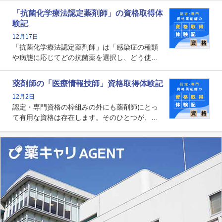
関する資格として、2009年に発足しました。薬
「抗菌化学療法認定薬剤師」の資格取得体
剤師の専門性を活かして高度化するがん医療に
験記
貢献する姿は、今も病院薬剤師にとって一目置
12月17日
かれる存在です。
「抗菌化学療法認定薬剤師」は「感染症の種類
や病態に応じてどの抗菌薬を選択し、どう使っ
たらいいのか」まで踏み込んで提案・実践でき
る薬剤師です。現在、感染防止対策加算の施設
薬剤師の「医療情報技師」資格取得体験記
基準に専任の薬剤師配置が挙げられており、今
12月2日
後は感染症領域で薬剤師に、より多くの役割が
認定・専門資格の枠組みの外にも薬剤師にとっ
求められる可能性もあります。
て有用な資格は存在します。そのひとつが、
「医療情報技師」です。患者の病歴、経過、検
査データ、投薬歴など非常に多岐にわたる医療
データを利活用し、またシステム管理できるこ
とは、病院薬剤師を中心に大きな武器になりま
す。