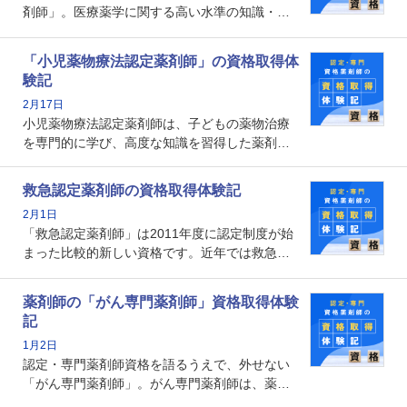
剤師」。医療薬学に関する高い水準の知識・技
能を備えた薬剤師の養成を目的としており、薬
剤師としての専門性を示す客観的な根拠の一つ
「小児薬物療法認定薬剤師」の資格取得体
となります。取得要件は多岐に渡り、審査も複
験記
数回ありますが、患者さんに対して一定の能力
2月17日
の証明になる資格と言えます。
小児薬物療法認定薬剤師は、子どもの薬物治療
を専門的に学び、高度な知識を習得した薬剤師
です。子どもの発達段階における身体的特徴
や、特有の疾患、心理状況を理解し、専門性を
救急認定薬剤師の資格取得体験記
深めることで、子どもとその保護者に寄り添え
2月1日
る存在です。今回はそんな小児薬物療法認定薬
「救急認定薬剤師」は2011年度に認定制度が始
剤師の取得体験記をご紹介します。
まった比較的新しい資格です。近年では救急病
棟に薬剤師を配置する病院が増えてきているこ
とから、救急認定薬剤師を目指す病院薬剤師も
薬剤師の「がん専門薬剤師」資格取得体験
増えているのではないでしょうか。今回はそん
記
な救急認定薬剤師の取得体験記をご紹介しま
1月2日
す。
認定・専門薬剤師資格を語るうえで、外せない
「がん専門薬剤師」。がん専門薬剤師は、薬剤
師として初めて医療法上広告が可能な専門性に