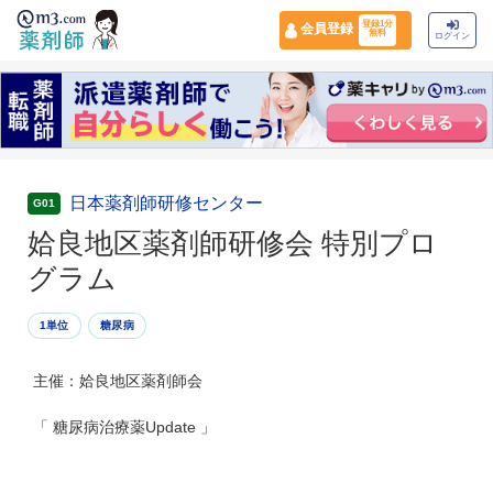
登録1分
会員登録
無料
ログイン
日本薬剤師研修センター
G01
姶良地区薬剤師研修会 特別プロ
グラム
1単位
糖尿病
主催：姶良地区薬剤師会
「 糖尿病治療薬Update 」