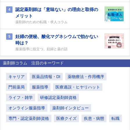
認定薬剤師は「意味ない」の理由と取得の
4
メリット
薬剤師のための転職・求人コラム
妊婦の便秘、酸化マグネシウムで効かない
5
時は？
服薬指導に役立つ、妊婦と薬の話
薬剤師コラム 注目のキーワード
キャリア
医薬品情報・DI
薬物療法・作用機序
門前薬局
服薬指導
医療過誤・ヒヤリハット
ライフ・雑学
研修認定薬剤師資格
オンライン服薬指導
薬剤師インタビュー
専門・認定薬剤師資格
医療クイズ
疾患・病態
転職