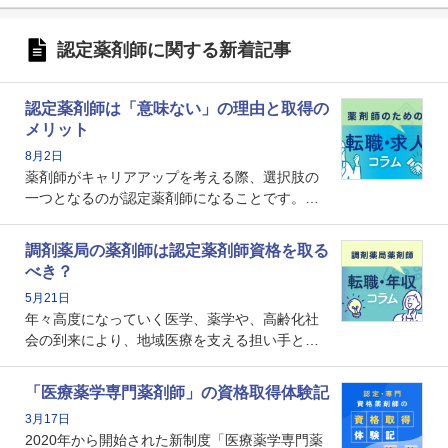
認定薬剤師に関する新着記事
認定薬剤師は「意味ない」の理由と取得の
メリット
8月2日
薬剤師がキャリアアップを考える際、選択肢の
一つとなるのが認定薬剤師になることです。し
かし、「認定薬剤師は取得しても意味がない」
という声を聞いたことがあるかもしれません。
調剤薬局の薬剤師は認定薬剤師資格を取る
本記事では、認定薬剤師が「意味ない」といわ
べき？
れる理由や、取得するメリット、年収・キャリ
5月21日
アへの影響を解説します。
年々高度になっていく医学、薬学や、高齢化社
会の到来により、地域医療を支える担い手とし
ての薬剤師の存在がクローズアップされるなか
で、重要度が増しているのが認定薬剤師という
「医療薬学専門薬剤師」の資格取得体験記
資格です。認定薬剤師とはいったいどんな資格
3月17日
なのでしょうか。それを取得するとどのような
2020年から開始された新制度「医療薬学専門薬
メリットがあるのでしょうか。