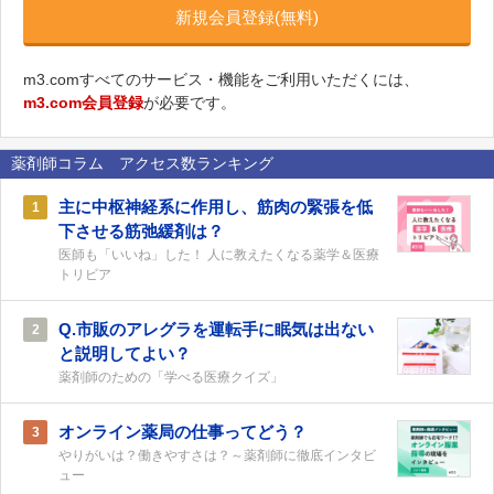
新規会員登録(無料)
m3.comすべてのサービス・機能をご利用いただくには、
m3.com会員登録
が必要です。
薬剤師コラム アクセス数ランキング
主に中枢神経系に作用し、筋肉の緊張を低
1
下させる筋弛緩剤は？
医師も「いいね」した！ 人に教えたくなる薬学＆医療
トリビア
Q.市販のアレグラを運転手に眠気は出ない
2
と説明してよい？
薬剤師のための「学べる医療クイズ」
オンライン薬局の仕事ってどう？
3
やりがいは？働きやすさは？～薬剤師に徹底インタビ
ュー