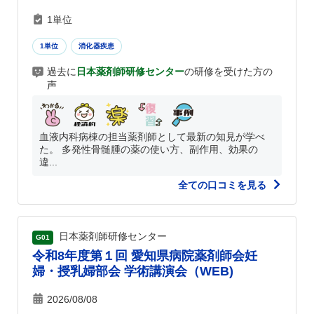
1単位
1単位
消化器疾患
過去に
日本薬剤師研修センター
の研修を受けた方の
声
血液内科病棟の担当薬剤師として最新の知見が学べ
た。 多発性骨髄腫の薬の使い方、副作用、効果の
違...
全ての口コミを見る
日本薬剤師研修センター
G01
令和8年度第１回 愛知県病院薬剤師会妊
婦・授乳婦部会 学術講演会（WEB)
2026/08/08