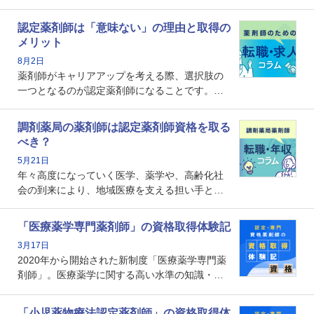
認定薬剤師は「意味ない」の理由と取得の
メリット
8月2日
薬剤師がキャリアアップを考える際、選択肢の
一つとなるのが認定薬剤師になることです。し
かし、「認定薬剤師は取得しても意味がない」
という声を聞いたことがあるかもしれません。
調剤薬局の薬剤師は認定薬剤師資格を取る
本記事では、認定薬剤師が「意味ない」といわ
べき？
れる理由や、取得するメリット、年収・キャリ
5月21日
アへの影響を解説します。
年々高度になっていく医学、薬学や、高齢化社
会の到来により、地域医療を支える担い手とし
ての薬剤師の存在がクローズアップされるなか
で、重要度が増しているのが認定薬剤師という
「医療薬学専門薬剤師」の資格取得体験記
資格です。認定薬剤師とはいったいどんな資格
3月17日
なのでしょうか。それを取得するとどのような
2020年から開始された新制度「医療薬学専門薬
メリットがあるのでしょうか。
剤師」。医療薬学に関する高い水準の知識・技
能を備えた薬剤師の養成を目的としており、薬
剤師としての専門性を示す客観的な根拠の一つ
「小児薬物療法認定薬剤師」の資格取得体