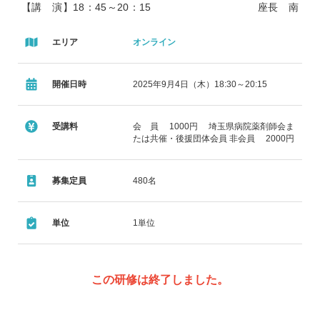
【講 演】18：45～20：15 座長 南
飯能病院 須田修輔 先生
エリア
オンライン
『 認知症医療と薬剤 』
開催日時
2025年9月4日（木）18:30～20:15
地方独立行政法人 東京都立松沢病院
名誉院長 齋藤 正彦 先生
受講料
会 員 1000円 埼玉県病院薬剤師会ま
たは共催・後援団体会員 非会員 2000円
概要： 1990年代は、認知症の医療化の時代だった。塩酸ド
ネペジルの登場が、医師の認知症に対する関心を高め、認知
募集定員
480名
症に関する医学的知見は質、量とも飛躍的に増えた。これに
対して、2020年代は認知症の非医療化の時代だと言ってよ
単位
1単位
い。認知症問題の現状と課題を論じる。
この研修は終了しました。