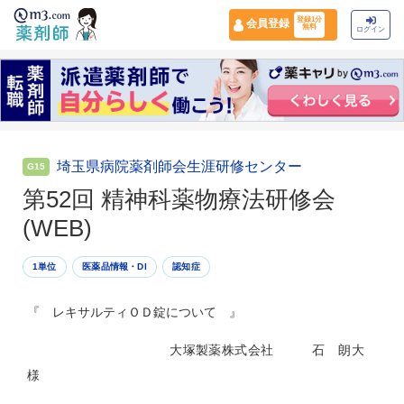
登録1分
会員登録
無料
ログイン
埼玉県病院薬剤師会生涯研修センター
G15
第52回 精神科薬物療法研修会
(WEB)
1単位
医薬品情報・DI
認知症
『 レキサルティＯＤ錠について 』
大塚製薬株式会社 石 朗大
様