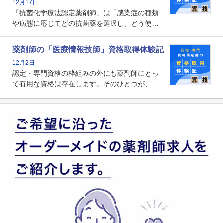
12月17日
かれる存在です。
「抗菌化学療法認定薬剤師」は「感染症の種類
や病態に応じてどの抗菌薬を選択し、どう使っ
たらいいのか」まで踏み込んで提案・実践でき
る薬剤師です。現在、感染防止対策加算の施設
薬剤師の「医療情報技師」資格取得体験記
基準に専任の薬剤師配置が挙げられており、今
12月2日
後は感染症領域で薬剤師に、より多くの役割が
認定・専門資格の枠組みの外にも薬剤師にとっ
求められる可能性もあります。
て有用な資格は存在します。そのひとつが、
「医療情報技師」です。患者の病歴、経過、検
査データ、投薬歴など非常に多岐にわたる医療
データを利活用し、またシステム管理できるこ
とは、病院薬剤師を中心に大きな武器になりま
す。