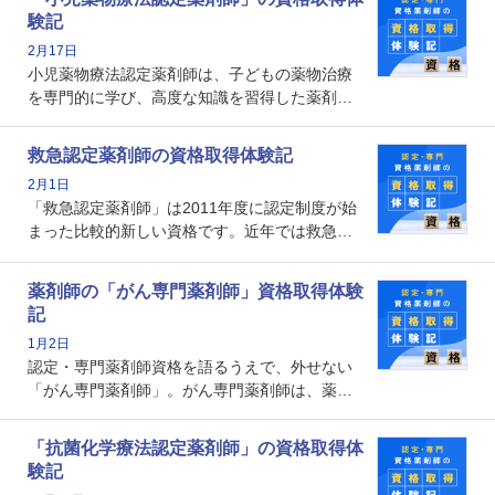
となります。取得要件は多岐に渡り、審査も複
験記
数回ありますが、患者さんに対して一定の能力
2月17日
の証明になる資格と言えます。
小児薬物療法認定薬剤師は、子どもの薬物治療
を専門的に学び、高度な知識を習得した薬剤師
です。子どもの発達段階における身体的特徴
や、特有の疾患、心理状況を理解し、専門性を
救急認定薬剤師の資格取得体験記
深めることで、子どもとその保護者に寄り添え
2月1日
る存在です。今回はそんな小児薬物療法認定薬
「救急認定薬剤師」は2011年度に認定制度が始
剤師の取得体験記をご紹介します。
まった比較的新しい資格です。近年では救急病
棟に薬剤師を配置する病院が増えてきているこ
とから、救急認定薬剤師を目指す病院薬剤師も
薬剤師の「がん専門薬剤師」資格取得体験
増えているのではないでしょうか。今回はそん
記
な救急認定薬剤師の取得体験記をご紹介しま
1月2日
す。
認定・専門薬剤師資格を語るうえで、外せない
「がん専門薬剤師」。がん専門薬剤師は、薬剤
師として初めて医療法上広告が可能な専門性に
関する資格として、2009年に発足しました。薬
「抗菌化学療法認定薬剤師」の資格取得体
剤師の専門性を活かして高度化するがん医療に
験記
貢献する姿は、今も病院薬剤師にとって一目置