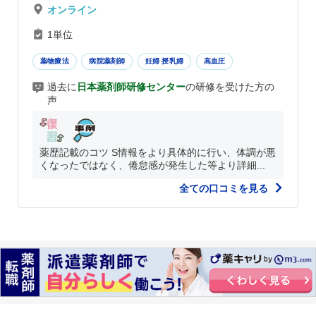
オンライン
1単位
薬物療法
病院薬剤師
妊婦 授乳婦
高血圧
過去に
日本薬剤師研修センター
の研修を受けた方の
声
薬歴記載のコツ S情報をより具体的に行い、体調が悪
くなったではなく、倦怠感が発生した等より詳細...
全ての口コミを見る