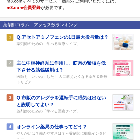
m3.comすべてのサービス・機能をご利用いただくには、
m3.com会員登録
が必要です。
薬剤師コラム アクセス数ランキング
Q.アセトアミノフェンの1日最大投与量は？
1
薬剤師のための「学べる医療クイズ」
主に中枢神経系に作用し、筋肉の緊張を低
2
下させる筋弛緩剤は？
医師も「いいね」した！ 人に教えたくなる薬学＆医療
トリビア
Q.市販のアレグラを運転手に眠気は出ない
3
と説明してよい？
薬剤師のための「学べる医療クイズ」
オンライン薬局の仕事ってどう？
4
やりがいは？働きやすさは？～薬剤師に徹底インタビ
ュー