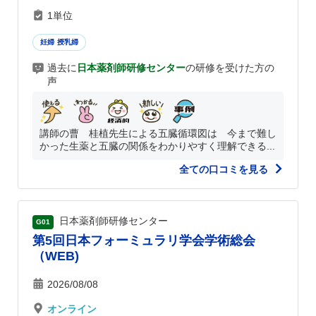
1単位
妊婦 授乳婦
過去に
日本薬剤師研修センター
の研修を受けた方の
声
講師の曹 桂植先生による五臓循環図は 今まで難し
かった生薬と五臓の関係をわかりやすく理解できる...
全ての口コミを見る
日本薬剤師研修センター
G01
第5回日本フォーミュラリ学会学術総会
（WEB)
2026/08/08
オンライン