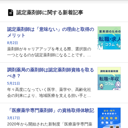
認定薬剤師に関する新着記事
認定薬剤師は「意味ない」の理由と取得の
メリット
8月2日
薬剤師がキャリアアップを考える際、選択肢の
一つとなるのが認定薬剤師になることです。し
かし、「認定薬剤師は取得しても意味がない」
という声を聞いたことがあるかもしれません。
調剤薬局の薬剤師は認定薬剤師資格を取る
本記事では、認定薬剤師が「意味ない」といわ
べき？
れる理由や、取得するメリット、年収・キャリ
5月21日
アへの影響を解説します。
年々高度になっていく医学、薬学や、高齢化社
会の到来により、地域医療を支える担い手とし
ての薬剤師の存在がクローズアップされるなか
で、重要度が増しているのが認定薬剤師という
「医療薬学専門薬剤師」の資格取得体験記
資格です。認定薬剤師とはいったいどんな資格
3月17日
なのでしょうか。それを取得するとどのような
2020年から開始された新制度「医療薬学専門薬
メリットがあるのでしょうか。