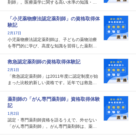
剤師」。医療薬学に関する高い水準の知識・技
能を備えた薬剤師の養成を目的としており、薬
剤師としての専門性を示す客観的な根拠の一つ
「小児薬物療法認定薬剤師」の資格取得体
となります。取得要件は多岐に渡り、審査も複
験記
数回ありますが、患者さんに対して一定の能力
2月17日
の証明になる資格と言えます。
小児薬物療法認定薬剤師は、子どもの薬物治療
を専門的に学び、高度な知識を習得した薬剤師
です。子どもの発達段階における身体的特徴
や、特有の疾患、心理状況を理解し、専門性を
救急認定薬剤師の資格取得体験記
深めることで、子どもとその保護者に寄り添え
2月1日
る存在です。今回はそんな小児薬物療法認定薬
「救急認定薬剤師」は2011年度に認定制度が始
剤師の取得体験記をご紹介します。
まった比較的新しい資格です。近年では救急病
棟に薬剤師を配置する病院が増えてきているこ
とから、救急認定薬剤師を目指す病院薬剤師も
薬剤師の「がん専門薬剤師」資格取得体験
増えているのではないでしょうか。今回はそん
記
な救急認定薬剤師の取得体験記をご紹介しま
1月2日
す。
認定・専門薬剤師資格を語るうえで、外せない
「がん専門薬剤師」。がん専門薬剤師は、薬剤
師として初めて医療法上広告が可能な専門性に