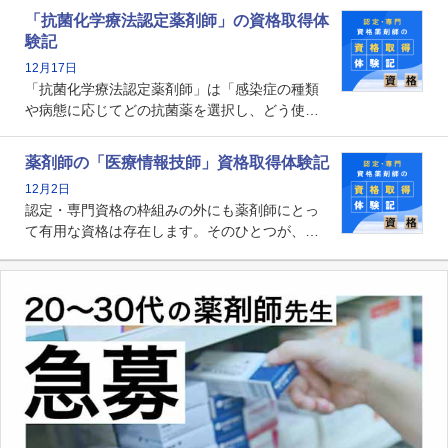
関する資格として、2009年に発足しました。薬
「抗菌化学療法認定薬剤師」の資格取得体
剤師の専門性を活かして高度化するがん医療に
験記
貢献する姿は、今も病院薬剤師にとって一目置
12月17日
かれる存在です。
「抗菌化学療法認定薬剤師」は「感染症の種類
や病態に応じてどの抗菌薬を選択し、どう使っ
たらいいのか」まで踏み込んで提案・実践でき
る薬剤師です。現在、感染防止対策加算の施設
薬剤師の「医療情報技師」資格取得体験記
基準に専任の薬剤師配置が挙げられており、今
12月2日
後は感染症領域で薬剤師に、より多くの役割が
認定・専門資格の枠組みの外にも薬剤師にとっ
求められる可能性もあります。
て有用な資格は存在します。そのひとつが、
「医療情報技師」です。患者の病歴、経過、検
査データ、投薬歴など非常に多岐にわたる医療
データを利活用し、またシステム管理できるこ
とは、病院薬剤師を中心に大きな武器になりま
す。