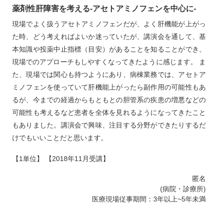
薬剤性肝障害を考える‐アセトアミノフェンを中心に‐
現場でよく扱うアセトアミノフェンだが、よく肝機能が上がっ
た時、どう考えればよいか迷っていたが、講演会を通して、基
本知識や投薬中止指標（目安）があることを知ることができ、
現場でのアプローチもしやすくなってきたように感じます。 ま
た、現場では関心も持つようにあり、病棟業務では、アセトア
ミノフェンを使っていて肝機能上がったら副作用の可能性もあ
るが、今までの経過からもともとの胆管系の疾患の増悪などの
可能性も考えるなど患者を全体を見れるようになってきたこと
もありました。講演会で興味、注目する分野ができたりするだ
けでもいいことだと思います。
【1単位】 【2018年11月受講】
匿名
(病院・診療所)
医療現場従事期間：3年以上~5年未満