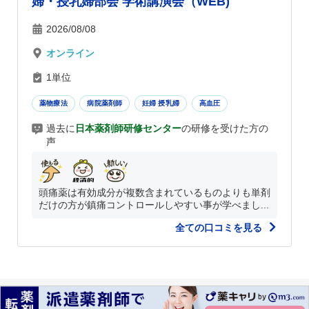
婦・授乳婦部会 学術講演会（WEB)
2026/08/08
オンライン
1単位
薬物療法
病院薬剤師
妊婦 授乳婦
高血圧
過去に
日本薬剤師研修センター
の研修を受けた方の
声
頭痛薬は有効成分が複数含まれているものよりも単剤
だけの方が鎮痛コントロールしやすい事が学べまし...
全ての口コミを見る