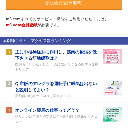
新規会員登録(無料)
m3.comすべてのサービス・機能をご利用いただくには、
m3.com会員登録
が必要です。
薬剤師コラム アクセス数ランキング
主に中枢神経系に作用し、筋肉の緊張を低
1
下させる筋弛緩剤は？
医師も「いいね」した！ 人に教えたくなる薬学＆医療
トリビア
Q.市販のアレグラを運転手に眠気は出ない
2
と説明してよい？
薬剤師のための「学べる医療クイズ」
オンライン薬局の仕事ってどう？
3
やりがいは？働きやすさは？～薬剤師に徹底インタビ
ュー