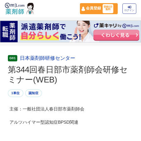
登録1分
会員登録
無料
ログイン
日本薬剤師研修センター
G01
第344回春日部市薬剤師会研修セ
ミナー(WEB)
1単位
認知症
主催：一般社団法人春日部市薬剤師会
アルツハイマー型認知症BPSD関連