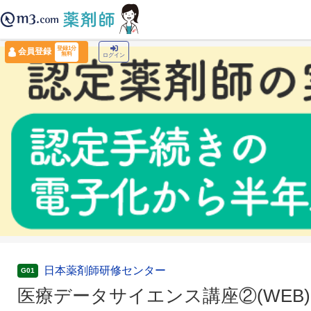
薬剤師トップ
›
認定薬剤師ナビ
›
医療データサイエンス講座②(WEB)
登録1分
会員登録
無料
ログイン
日本薬剤師研修センター
G01
医療データサイエンス講座②(WEB)