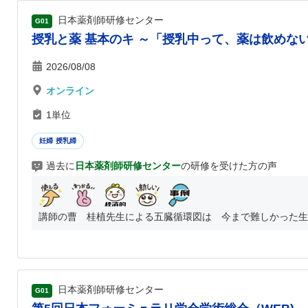
日本薬剤師研修センター
G01
授乳と薬 基本のキ ～「授乳中って、薬は飲めな
2026/08/08
オンライン
1単位
妊婦 授乳婦
過去に
日本薬剤師研修センター
の研修を受けた方の声
講師の曹 桂植先生による五臓循環図は 今まで難しかった生薬
日本薬剤師研修センター
G01