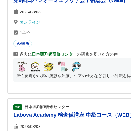
第5回日本フォーミュラリ学会学術総会（WEB)
2026/08/08
オンライン
4単位
薬物療法
過去に
日本薬剤師研修センター
の研修を受けた方の声
癌性皮膚かい瘍の病態や治療、ケアの仕方など新しい知識を得
日本薬剤師研修センター
G01
Labova Academy 検査値講座 中級コース（WEB
2026/08/08