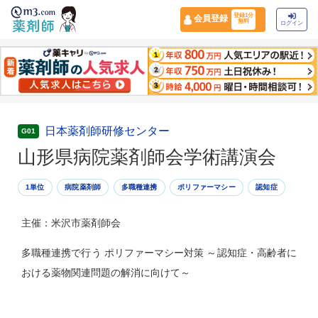
登録1分
会員登録
無料
ログイン
日本薬剤師研修センター
G01
山形県病院薬剤師会学術講演会
1単位
病院薬剤師
多職種連携
ポリファーマシー
認知症
主催：米沢市薬剤師会
多職種連携で行う ポリファーマシー対策 ～認知症・高齢者に
おける薬物関連問題の解消に向けて～