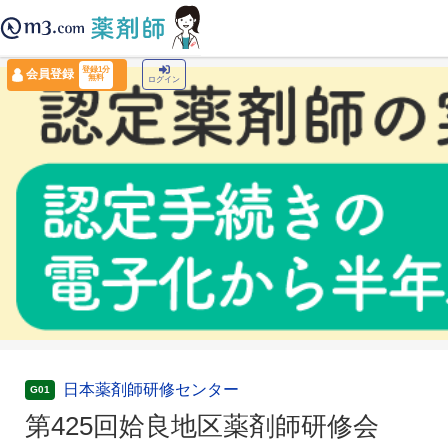
薬剤師トップ
›
認定薬剤師ナビ
›
第425回姶良地区薬剤師研修会
登録1分
会員登録
無料
ログイン
日本薬剤師研修センター
G01
第425回姶良地区薬剤師研修会