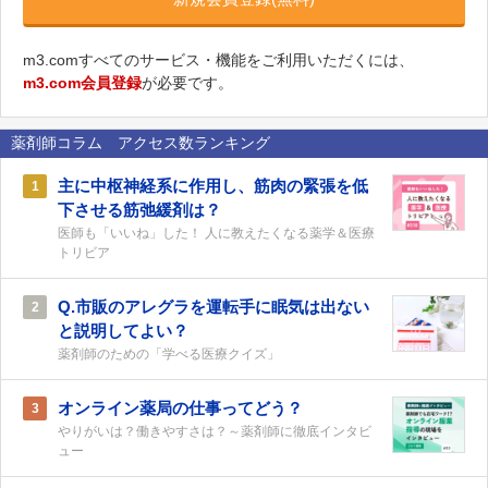
m3.comすべてのサービス・機能をご利用いただくには、
m3.com会員登録
が必要です。
薬剤師コラム アクセス数ランキング
主に中枢神経系に作用し、筋肉の緊張を低
1
下させる筋弛緩剤は？
医師も「いいね」した！ 人に教えたくなる薬学＆医療
トリビア
Q.市販のアレグラを運転手に眠気は出ない
2
と説明してよい？
薬剤師のための「学べる医療クイズ」
オンライン薬局の仕事ってどう？
3
やりがいは？働きやすさは？～薬剤師に徹底インタビ
ュー