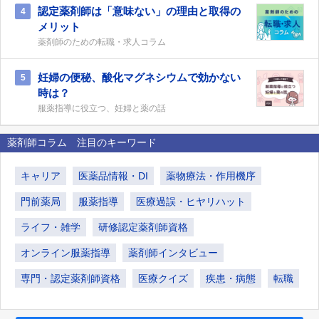
認定薬剤師は「意味ない」の理由と取得の
4
メリット
薬剤師のための転職・求人コラム
妊婦の便秘、酸化マグネシウムで効かない
5
時は？
服薬指導に役立つ、妊婦と薬の話
薬剤師コラム 注目のキーワード
キャリア
医薬品情報・DI
薬物療法・作用機序
門前薬局
服薬指導
医療過誤・ヒヤリハット
ライフ・雑学
研修認定薬剤師資格
オンライン服薬指導
薬剤師インタビュー
専門・認定薬剤師資格
医療クイズ
疾患・病態
転職