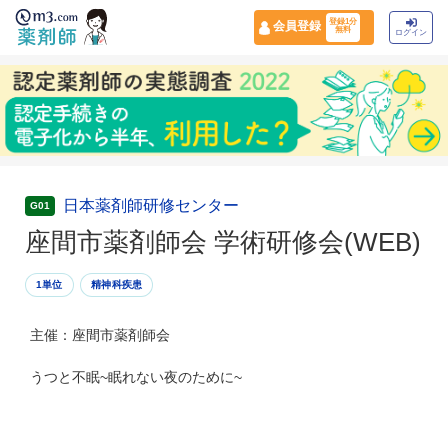
登録1分
会員登録
無料
ログイン
日本薬剤師研修センター
G01
座間市薬剤師会 学術研修会(WEB)
1単位
精神科疾患
主催：座間市薬剤師会
うつと不眠~眠れない夜のために~