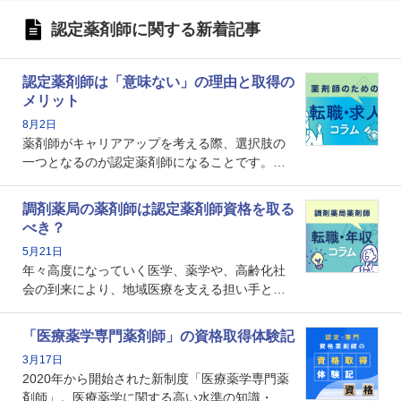
認定薬剤師に関する新着記事
認定薬剤師は「意味ない」の理由と取得の
メリット
8月2日
薬剤師がキャリアアップを考える際、選択肢の
一つとなるのが認定薬剤師になることです。し
かし、「認定薬剤師は取得しても意味がない」
という声を聞いたことがあるかもしれません。
調剤薬局の薬剤師は認定薬剤師資格を取る
本記事では、認定薬剤師が「意味ない」といわ
べき？
れる理由や、取得するメリット、年収・キャリ
5月21日
アへの影響を解説します。
年々高度になっていく医学、薬学や、高齢化社
会の到来により、地域医療を支える担い手とし
ての薬剤師の存在がクローズアップされるなか
で、重要度が増しているのが認定薬剤師という
「医療薬学専門薬剤師」の資格取得体験記
資格です。認定薬剤師とはいったいどんな資格
3月17日
なのでしょうか。それを取得するとどのような
2020年から開始された新制度「医療薬学専門薬
メリットがあるのでしょうか。
剤師」。医療薬学に関する高い水準の知識・技