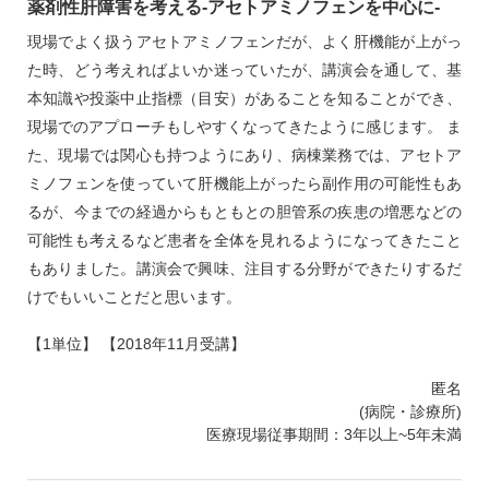
薬剤性肝障害を考える‐アセトアミノフェンを中心に‐
現場でよく扱うアセトアミノフェンだが、よく肝機能が上がっ
た時、どう考えればよいか迷っていたが、講演会を通して、基
本知識や投薬中止指標（目安）があることを知ることができ、
現場でのアプローチもしやすくなってきたように感じます。 ま
た、現場では関心も持つようにあり、病棟業務では、アセトア
ミノフェンを使っていて肝機能上がったら副作用の可能性もあ
るが、今までの経過からもともとの胆管系の疾患の増悪などの
可能性も考えるなど患者を全体を見れるようになってきたこと
もありました。講演会で興味、注目する分野ができたりするだ
けでもいいことだと思います。
【1単位】 【2018年11月受講】
匿名
(病院・診療所)
医療現場従事期間：3年以上~5年未満