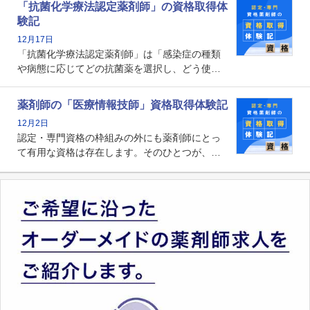
「抗菌化学療法認定薬剤師」の資格取得体
剤師の専門性を活かして高度化するがん医療に
験記
貢献する姿は、今も病院薬剤師にとって一目置
12月17日
かれる存在です。
「抗菌化学療法認定薬剤師」は「感染症の種類
や病態に応じてどの抗菌薬を選択し、どう使っ
たらいいのか」まで踏み込んで提案・実践でき
る薬剤師です。現在、感染防止対策加算の施設
薬剤師の「医療情報技師」資格取得体験記
基準に専任の薬剤師配置が挙げられており、今
12月2日
後は感染症領域で薬剤師に、より多くの役割が
認定・専門資格の枠組みの外にも薬剤師にとっ
求められる可能性もあります。
て有用な資格は存在します。そのひとつが、
「医療情報技師」です。患者の病歴、経過、検
査データ、投薬歴など非常に多岐にわたる医療
データを利活用し、またシステム管理できるこ
とは、病院薬剤師を中心に大きな武器になりま
す。