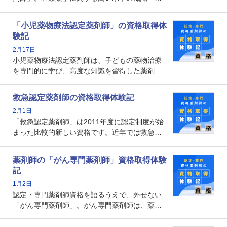
能を備えた薬剤師の養成を目的としており、薬
剤師としての専門性を示す客観的な根拠の一つ
「小児薬物療法認定薬剤師」の資格取得体
となります。取得要件は多岐に渡り、審査も複
験記
数回ありますが、患者さんに対して一定の能力
2月17日
の証明になる資格と言えます。
小児薬物療法認定薬剤師は、子どもの薬物治療
を専門的に学び、高度な知識を習得した薬剤師
です。子どもの発達段階における身体的特徴
や、特有の疾患、心理状況を理解し、専門性を
救急認定薬剤師の資格取得体験記
深めることで、子どもとその保護者に寄り添え
2月1日
る存在です。今回はそんな小児薬物療法認定薬
「救急認定薬剤師」は2011年度に認定制度が始
剤師の取得体験記をご紹介します。
まった比較的新しい資格です。近年では救急病
棟に薬剤師を配置する病院が増えてきているこ
とから、救急認定薬剤師を目指す病院薬剤師も
薬剤師の「がん専門薬剤師」資格取得体験
増えているのではないでしょうか。今回はそん
記
な救急認定薬剤師の取得体験記をご紹介しま
1月2日
す。
認定・専門薬剤師資格を語るうえで、外せない
「がん専門薬剤師」。がん専門薬剤師は、薬剤
師として初めて医療法上広告が可能な専門性に
関する資格として、2009年に発足しました。薬