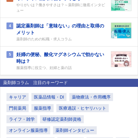
やりがいは？働きやすさは？～薬剤師に徹底インタビ
ュー
認定薬剤師は「意味ない」の理由と取得の
4
メリット
薬剤師のための転職・求人コラム
妊婦の便秘、酸化マグネシウムで効かない
5
時は？
服薬指導に役立つ、妊婦と薬の話
薬剤師コラム 注目のキーワード
キャリア
医薬品情報・DI
薬物療法・作用機序
門前薬局
服薬指導
医療過誤・ヒヤリハット
ライフ・雑学
研修認定薬剤師資格
オンライン服薬指導
薬剤師インタビュー