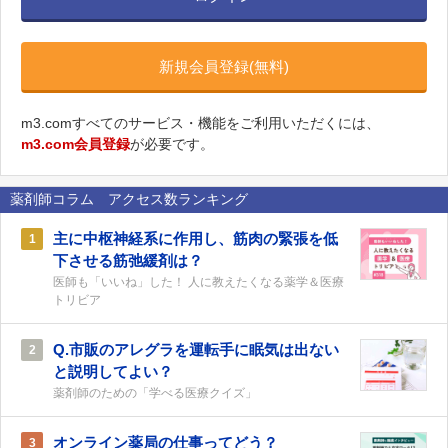
新規会員登録(無料)
m3.comすべてのサービス・機能をご利用いただくには、
m3.com会員登録
が必要です。
薬剤師コラム アクセス数ランキング
主に中枢神経系に作用し、筋肉の緊張を低
1
下させる筋弛緩剤は？
医師も「いいね」した！ 人に教えたくなる薬学＆医療
トリビア
Q.市販のアレグラを運転手に眠気は出ない
2
と説明してよい？
薬剤師のための「学べる医療クイズ」
オンライン薬局の仕事ってどう？
3