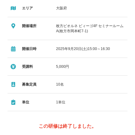
び方とトリアージ方法を学ぶ。
エリア
大阪府
講師
開催場所
枚方ビオルネ ビィーゴ4F セミナールーム
サンプラザ調剤薬局 実習・教育・育成検討委員会 田中様
A(枚方市岡本町7-1)
開催日時
2025年9月20日(土)15:00～16:30
受講料
5,000円
募集定員
10名
単位
1単位
この研修は終了しました。