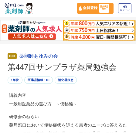
登録1分
会員登録
無料
ログイン
薬剤師あゆみの会
G03
第447回サンプラザ薬局勉強会
1単位
医薬品情報・DI
消化器疾患
講義内容
一般用医薬品の選び方 ～便秘編～
研修会のねらい
薬局窓口において便秘症状を訴える患者のニーズに答えるた
めに、便秘の病態の基礎を学び、一般用医薬品の便秘薬の選