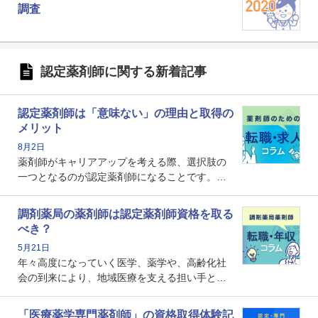
調査
認定薬剤師に関する新着記事
認定薬剤師は「意味ない」の理由と取得の
メリット
8月2日
薬剤師がキャリアアップを考える際、選択肢の
一つとなるのが認定薬剤師になることです。し
かし、「認定薬剤師は取得しても意味がない」
という声を聞いたことがあるかもしれません。
調剤薬局の薬剤師は認定薬剤師資格を取る
本記事では、認定薬剤師が「意味ない」といわ
べき？
れる理由や、取得するメリット、年収・キャリ
5月21日
アへの影響を解説します。
年々高度になっていく医学、薬学や、高齢化社
会の到来により、地域医療を支える担い手とし
ての薬剤師の存在がクローズアップされるなか
で、重要度が増しているのが認定薬剤師という
「医療薬学専門薬剤師」の資格取得体験記