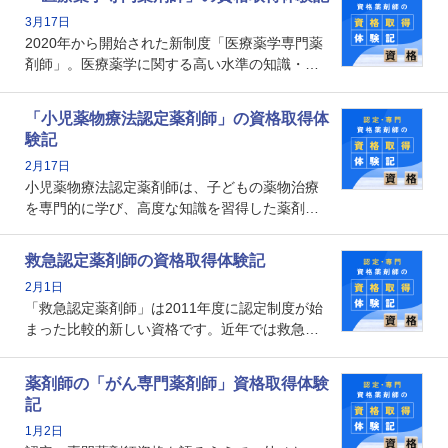
資格です。認定薬剤師とはいったいどんな資格
3月17日
なのでしょうか。それを取得するとどのような
2020年から開始された新制度「医療薬学専門薬
メリットがあるのでしょうか。
剤師」。医療薬学に関する高い水準の知識・技
能を備えた薬剤師の養成を目的としており、薬
剤師としての専門性を示す客観的な根拠の一つ
「小児薬物療法認定薬剤師」の資格取得体
となります。取得要件は多岐に渡り、審査も複
験記
数回ありますが、患者さんに対して一定の能力
2月17日
の証明になる資格と言えます。
小児薬物療法認定薬剤師は、子どもの薬物治療
を専門的に学び、高度な知識を習得した薬剤師
です。子どもの発達段階における身体的特徴
や、特有の疾患、心理状況を理解し、専門性を
救急認定薬剤師の資格取得体験記
深めることで、子どもとその保護者に寄り添え
2月1日
る存在です。今回はそんな小児薬物療法認定薬
「救急認定薬剤師」は2011年度に認定制度が始
剤師の取得体験記をご紹介します。
まった比較的新しい資格です。近年では救急病
棟に薬剤師を配置する病院が増えてきているこ
とから、救急認定薬剤師を目指す病院薬剤師も
薬剤師の「がん専門薬剤師」資格取得体験
増えているのではないでしょうか。今回はそん
記
な救急認定薬剤師の取得体験記をご紹介しま
1月2日
す。