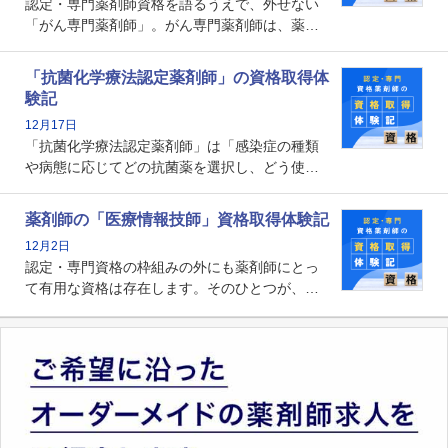
認定・専門薬剤師資格を語るうえで、外せない
「がん専門薬剤師」。がん専門薬剤師は、薬剤
師として初めて医療法上広告が可能な専門性に
関する資格として、2009年に発足しました。薬
「抗菌化学療法認定薬剤師」の資格取得体
剤師の専門性を活かして高度化するがん医療に
験記
貢献する姿は、今も病院薬剤師にとって一目置
12月17日
かれる存在です。
「抗菌化学療法認定薬剤師」は「感染症の種類
や病態に応じてどの抗菌薬を選択し、どう使っ
たらいいのか」まで踏み込んで提案・実践でき
る薬剤師です。現在、感染防止対策加算の施設
薬剤師の「医療情報技師」資格取得体験記
基準に専任の薬剤師配置が挙げられており、今
12月2日
後は感染症領域で薬剤師に、より多くの役割が
認定・専門資格の枠組みの外にも薬剤師にとっ
求められる可能性もあります。
て有用な資格は存在します。そのひとつが、
「医療情報技師」です。患者の病歴、経過、検
査データ、投薬歴など非常に多岐にわたる医療
データを利活用し、またシステム管理できるこ
とは、病院薬剤師を中心に大きな武器になりま
す。