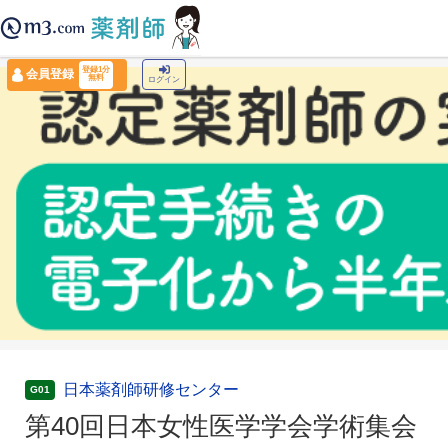
薬剤師トップ
›
認定薬剤師ナビ
›
第40回日本女性医学学会学術集会
登録1分
会員登録
無料
ログイン
日本薬剤師研修センター
G01
第40回日本女性医学学会学術集会