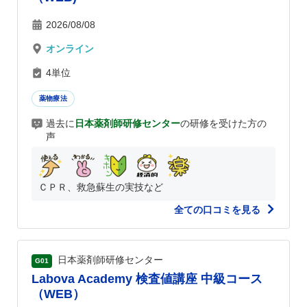
2026/08/08
オンライン
4単位
薬物療法
過去に
日本薬剤師研修センター
の研修を受けた方の
声
ＣＰＲ、救急蘇生の実技など
全ての口コミを見る
日本薬剤師研修センター
G01
Labova Academy 検査値講座 中級コース
（WEB）