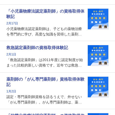
能を備えた薬剤師の養成を目的としており、薬
剤師としての専門性を示す客観的な根拠の一つ
「小児薬物療法認定薬剤師」の資格取得体
となります。取得要件は多岐に渡り、審査も複
験記
数回ありますが、患者さんに対して一定の能力
2月17日
の証明になる資格と言えます。
小児薬物療法認定薬剤師は、子どもの薬物治療
を専門的に学び、高度な知識を習得した薬剤師
です。子どもの発達段階における身体的特徴
や、特有の疾患、心理状況を理解し、専門性を
救急認定薬剤師の資格取得体験記
深めることで、子どもとその保護者に寄り添え
2月1日
る存在です。今回はそんな小児薬物療法認定薬
「救急認定薬剤師」は2011年度に認定制度が始
剤師の取得体験記をご紹介します。
まった比較的新しい資格です。近年では救急病
棟に薬剤師を配置する病院が増えてきているこ
とから、救急認定薬剤師を目指す病院薬剤師も
薬剤師の「がん専門薬剤師」資格取得体験
増えているのではないでしょうか。今回はそん
記
な救急認定薬剤師の取得体験記をご紹介しま
1月2日
す。
認定・専門薬剤師資格を語るうえで、外せない
「がん専門薬剤師」。がん専門薬剤師は、薬剤
師として初めて医療法上広告が可能な専門性に
関する資格として、2009年に発足しました。薬