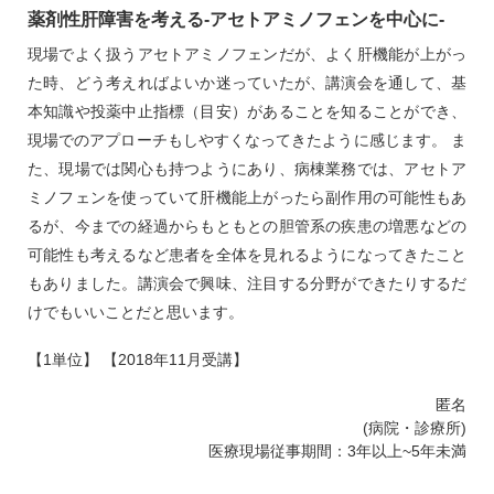
薬剤性肝障害を考える‐アセトアミノフェンを中心に‐
現場でよく扱うアセトアミノフェンだが、よく肝機能が上がっ
た時、どう考えればよいか迷っていたが、講演会を通して、基
本知識や投薬中止指標（目安）があることを知ることができ、
現場でのアプローチもしやすくなってきたように感じます。 ま
た、現場では関心も持つようにあり、病棟業務では、アセトア
ミノフェンを使っていて肝機能上がったら副作用の可能性もあ
るが、今までの経過からもともとの胆管系の疾患の増悪などの
可能性も考えるなど患者を全体を見れるようになってきたこと
もありました。講演会で興味、注目する分野ができたりするだ
けでもいいことだと思います。
【1単位】 【2018年11月受講】
匿名
(病院・診療所)
医療現場従事期間：3年以上~5年未満