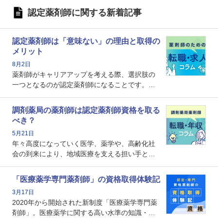
認定薬剤師に関する新着記事
認定薬剤師は「意味ない」の理由と取得の
メリット
8月2日
薬剤師がキャリアアップを考える際、選択肢の
一つとなるのが認定薬剤師になることです。し
かし、「認定薬剤師は取得しても意味がない」
という声を聞いたことがあるかもしれません。
調剤薬局の薬剤師は認定薬剤師資格を取る
本記事では、認定薬剤師が「意味ない」といわ
べき？
れる理由や、取得するメリット、年収・キャリ
5月21日
アへの影響を解説します。
年々高度になっていく医学、薬学や、高齢化社
会の到来により、地域医療を支える担い手とし
ての薬剤師の存在がクローズアップされるなか
で、重要度が増しているのが認定薬剤師という
「医療薬学専門薬剤師」の資格取得体験記
資格です。認定薬剤師とはいったいどんな資格
3月17日
なのでしょうか。それを取得するとどのような
2020年から開始された新制度「医療薬学専門薬
メリットがあるのでしょうか。
剤師」。医療薬学に関する高い水準の知識・技