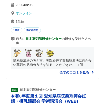
2026/08/08
オンライン
1単位
1単位
消化器疾患
過去に
日本薬剤師研修センター
の研修を受けた方の
声
簡易懸濁法の考え方、実践を経て簡易懸濁法に向かな
い薬剤の見極め方法を知ることができた。 （例...
全ての口コミを見る
日本薬剤師研修センター
G01
令和8年度第１回 愛知県病院薬剤師会妊
婦・授乳婦部会 学術講演会（WEB)