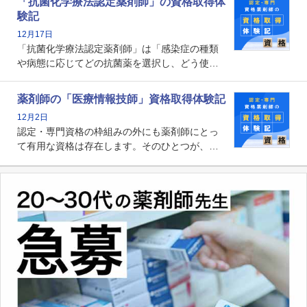
「抗菌化学療法認定薬剤師」の資格取得体
剤師の専門性を活かして高度化するがん医療に
験記
貢献する姿は、今も病院薬剤師にとって一目置
12月17日
かれる存在です。
「抗菌化学療法認定薬剤師」は「感染症の種類
や病態に応じてどの抗菌薬を選択し、どう使っ
たらいいのか」まで踏み込んで提案・実践でき
る薬剤師です。現在、感染防止対策加算の施設
薬剤師の「医療情報技師」資格取得体験記
基準に専任の薬剤師配置が挙げられており、今
12月2日
後は感染症領域で薬剤師に、より多くの役割が
認定・専門資格の枠組みの外にも薬剤師にとっ
求められる可能性もあります。
て有用な資格は存在します。そのひとつが、
「医療情報技師」です。患者の病歴、経過、検
査データ、投薬歴など非常に多岐にわたる医療
データを利活用し、またシステム管理できるこ
とは、病院薬剤師を中心に大きな武器になりま
す。