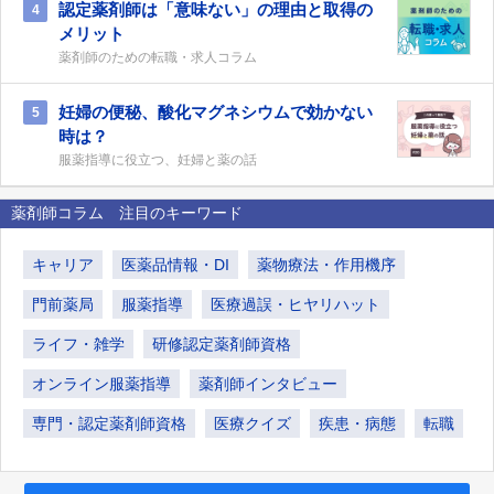
認定薬剤師は「意味ない」の理由と取得の
4
メリット
薬剤師のための転職・求人コラム
妊婦の便秘、酸化マグネシウムで効かない
5
時は？
服薬指導に役立つ、妊婦と薬の話
薬剤師コラム 注目のキーワード
キャリア
医薬品情報・DI
薬物療法・作用機序
門前薬局
服薬指導
医療過誤・ヒヤリハット
ライフ・雑学
研修認定薬剤師資格
オンライン服薬指導
薬剤師インタビュー
専門・認定薬剤師資格
医療クイズ
疾患・病態
転職