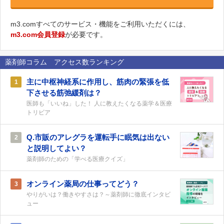
m3.comすべてのサービス・機能をご利用いただくには、
m3.com会員登録
が必要です。
薬剤師コラム アクセス数ランキング
主に中枢神経系に作用し、筋肉の緊張を低
1
下させる筋弛緩剤は？
医師も「いいね」した！ 人に教えたくなる薬学＆医療
トリビア
Q.市販のアレグラを運転手に眠気は出ない
2
と説明してよい？
薬剤師のための「学べる医療クイズ」
オンライン薬局の仕事ってどう？
3
やりがいは？働きやすさは？～薬剤師に徹底インタビ
ュー