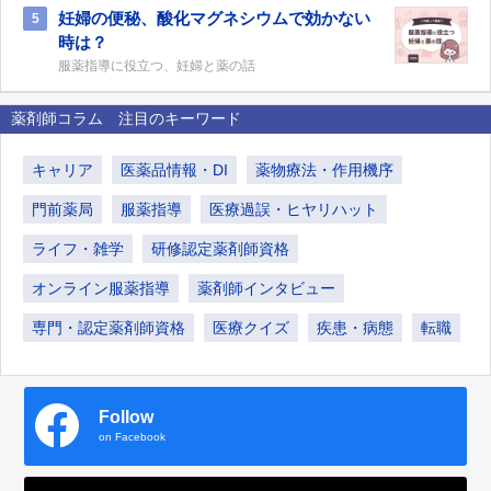
妊婦の便秘、酸化マグネシウムで効かない
5
時は？
服薬指導に役立つ、妊婦と薬の話
薬剤師コラム 注目のキーワード
キャリア
医薬品情報・DI
薬物療法・作用機序
門前薬局
服薬指導
医療過誤・ヒヤリハット
ライフ・雑学
研修認定薬剤師資格
オンライン服薬指導
薬剤師インタビュー
専門・認定薬剤師資格
医療クイズ
疾患・病態
転職
Follow
on Facebook