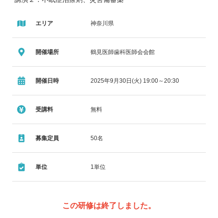
座長 川名明德（メイトクリニック鶴見 院長）
エリア
神奈川県
演者 菅野 浩氏（済生会横浜東部病院 薬剤部
薬剤部長）
開催場所
鶴見医師歯科医師会会館
開催日時
2025年9月30日(火) 19:00～20:30
受講料
無料
募集定員
50名
単位
1単位
この研修は終了しました。