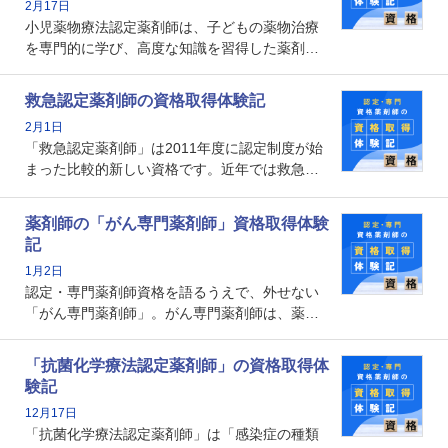
2月17日
の証明になる資格と言えます。
小児薬物療法認定薬剤師は、子どもの薬物治療
を専門的に学び、高度な知識を習得した薬剤師
です。子どもの発達段階における身体的特徴
や、特有の疾患、心理状況を理解し、専門性を
救急認定薬剤師の資格取得体験記
深めることで、子どもとその保護者に寄り添え
2月1日
る存在です。今回はそんな小児薬物療法認定薬
「救急認定薬剤師」は2011年度に認定制度が始
剤師の取得体験記をご紹介します。
まった比較的新しい資格です。近年では救急病
棟に薬剤師を配置する病院が増えてきているこ
とから、救急認定薬剤師を目指す病院薬剤師も
薬剤師の「がん専門薬剤師」資格取得体験
増えているのではないでしょうか。今回はそん
記
な救急認定薬剤師の取得体験記をご紹介しま
1月2日
す。
認定・専門薬剤師資格を語るうえで、外せない
「がん専門薬剤師」。がん専門薬剤師は、薬剤
師として初めて医療法上広告が可能な専門性に
関する資格として、2009年に発足しました。薬
「抗菌化学療法認定薬剤師」の資格取得体
剤師の専門性を活かして高度化するがん医療に
験記
貢献する姿は、今も病院薬剤師にとって一目置
12月17日
かれる存在です。
「抗菌化学療法認定薬剤師」は「感染症の種類