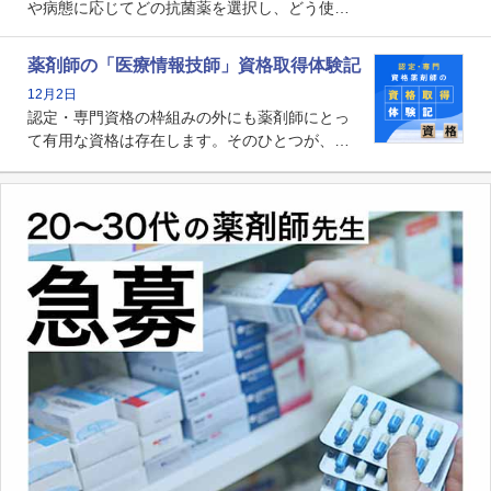
や病態に応じてどの抗菌薬を選択し、どう使っ
たらいいのか」まで踏み込んで提案・実践でき
る薬剤師です。現在、感染防止対策加算の施設
薬剤師の「医療情報技師」資格取得体験記
基準に専任の薬剤師配置が挙げられており、今
12月2日
後は感染症領域で薬剤師に、より多くの役割が
認定・専門資格の枠組みの外にも薬剤師にとっ
求められる可能性もあります。
て有用な資格は存在します。そのひとつが、
「医療情報技師」です。患者の病歴、経過、検
査データ、投薬歴など非常に多岐にわたる医療
データを利活用し、またシステム管理できるこ
とは、病院薬剤師を中心に大きな武器になりま
す。