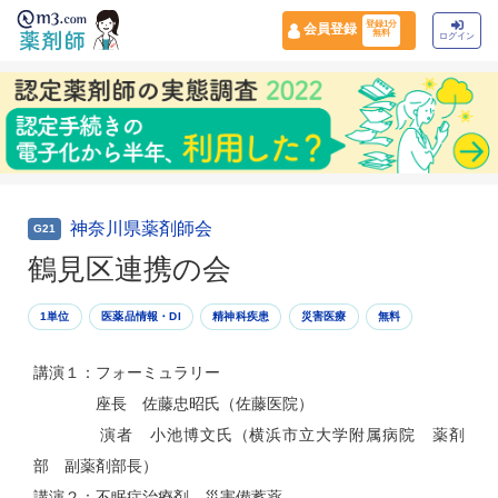
登録1分
会員登録
無料
ログイン
神奈川県薬剤師会
G21
鶴見区連携の会
1単位
医薬品情報・DI
精神科疾患
災害医療
無料
講演１：フォーミュラリー
座長 佐藤忠昭氏（佐藤医院）
演者 小池博文氏（横浜市立大学附属病院 薬剤
部 副薬剤部長）
講演２：不眠症治療剤、災害備蓄薬