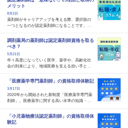
メリット
8月2日
薬剤師がキャリアアップを考える際、選択肢の
一つとなるのが認定薬剤師になることです。し
かし、「認定薬剤師は取得しても意味がない」
という声を聞いたことがあるかもしれません。
調剤薬局の薬剤師は認定薬剤師資格を取る
本記事では、認定薬剤師が「意味ない」といわ
べき？
れる理由や、取得するメリット、年収・キャリ
5月21日
アへの影響を解説します。
年々高度になっていく医学、薬学や、高齢化社
会の到来により、地域医療を支える担い手とし
ての薬剤師の存在がクローズアップされるなか
で、重要度が増しているのが認定薬剤師という
「医療薬学専門薬剤師」の資格取得体験記
資格です。認定薬剤師とはいったいどんな資格
3月17日
なのでしょうか。それを取得するとどのような
2020年から開始された新制度「医療薬学専門薬
メリットがあるのでしょうか。
剤師」。医療薬学に関する高い水準の知識・技
能を備えた薬剤師の養成を目的としており、薬
剤師としての専門性を示す客観的な根拠の一つ
「小児薬物療法認定薬剤師」の資格取得体
となります。取得要件は多岐に渡り、審査も複
験記
数回ありますが、患者さんに対して一定の能力