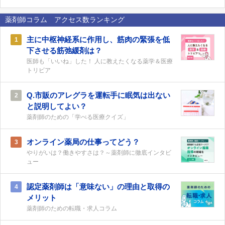
薬剤師コラム アクセス数ランキング
主に中枢神経系に作用し、筋肉の緊張を低
1
下させる筋弛緩剤は？
医師も「いいね」した！ 人に教えたくなる薬学＆医療
トリビア
Q.市販のアレグラを運転手に眠気は出ない
2
と説明してよい？
薬剤師のための「学べる医療クイズ」
オンライン薬局の仕事ってどう？
3
やりがいは？働きやすさは？～薬剤師に徹底インタビ
ュー
認定薬剤師は「意味ない」の理由と取得の
4
メリット
薬剤師のための転職・求人コラム