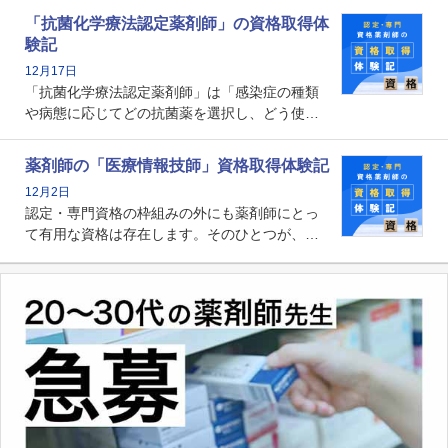
関する資格として、2009年に発足しました。薬
「抗菌化学療法認定薬剤師」の資格取得体
剤師の専門性を活かして高度化するがん医療に
験記
貢献する姿は、今も病院薬剤師にとって一目置
12月17日
かれる存在です。
「抗菌化学療法認定薬剤師」は「感染症の種類
や病態に応じてどの抗菌薬を選択し、どう使っ
たらいいのか」まで踏み込んで提案・実践でき
る薬剤師です。現在、感染防止対策加算の施設
薬剤師の「医療情報技師」資格取得体験記
基準に専任の薬剤師配置が挙げられており、今
12月2日
後は感染症領域で薬剤師に、より多くの役割が
認定・専門資格の枠組みの外にも薬剤師にとっ
求められる可能性もあります。
て有用な資格は存在します。そのひとつが、
「医療情報技師」です。患者の病歴、経過、検
査データ、投薬歴など非常に多岐にわたる医療
データを利活用し、またシステム管理できるこ
とは、病院薬剤師を中心に大きな武器になりま
す。