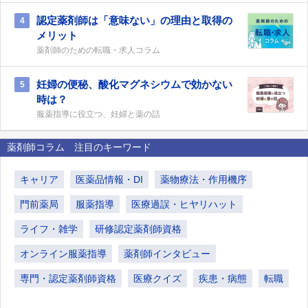
認定薬剤師は「意味ない」の理由と取得の
4
メリット
薬剤師のための転職・求人コラム
妊婦の便秘、酸化マグネシウムで効かない
5
時は？
服薬指導に役立つ、妊婦と薬の話
薬剤師コラム 注目のキーワード
キャリア
医薬品情報・DI
薬物療法・作用機序
門前薬局
服薬指導
医療過誤・ヒヤリハット
ライフ・雑学
研修認定薬剤師資格
オンライン服薬指導
薬剤師インタビュー
専門・認定薬剤師資格
医療クイズ
疾患・病態
転職