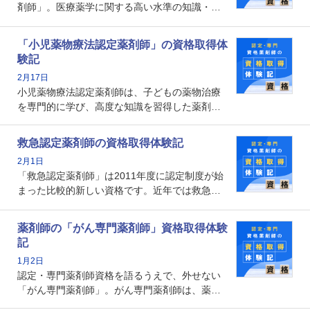
剤師」。医療薬学に関する高い水準の知識・技
能を備えた薬剤師の養成を目的としており、薬
剤師としての専門性を示す客観的な根拠の一つ
「小児薬物療法認定薬剤師」の資格取得体
となります。取得要件は多岐に渡り、審査も複
験記
数回ありますが、患者さんに対して一定の能力
2月17日
の証明になる資格と言えます。
小児薬物療法認定薬剤師は、子どもの薬物治療
を専門的に学び、高度な知識を習得した薬剤師
です。子どもの発達段階における身体的特徴
や、特有の疾患、心理状況を理解し、専門性を
救急認定薬剤師の資格取得体験記
深めることで、子どもとその保護者に寄り添え
2月1日
る存在です。今回はそんな小児薬物療法認定薬
「救急認定薬剤師」は2011年度に認定制度が始
剤師の取得体験記をご紹介します。
まった比較的新しい資格です。近年では救急病
棟に薬剤師を配置する病院が増えてきているこ
とから、救急認定薬剤師を目指す病院薬剤師も
薬剤師の「がん専門薬剤師」資格取得体験
増えているのではないでしょうか。今回はそん
記
な救急認定薬剤師の取得体験記をご紹介しま
1月2日
す。
認定・専門薬剤師資格を語るうえで、外せない
「がん専門薬剤師」。がん専門薬剤師は、薬剤
師として初めて医療法上広告が可能な専門性に