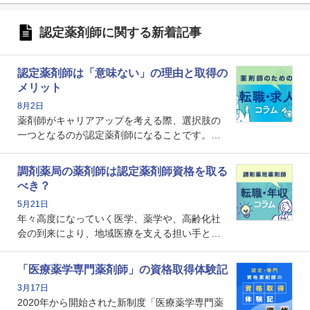
認定薬剤師に関する新着記事
認定薬剤師は「意味ない」の理由と取得の
メリット
8月2日
薬剤師がキャリアアップを考える際、選択肢の
一つとなるのが認定薬剤師になることです。し
かし、「認定薬剤師は取得しても意味がない」
という声を聞いたことがあるかもしれません。
調剤薬局の薬剤師は認定薬剤師資格を取る
本記事では、認定薬剤師が「意味ない」といわ
べき？
れる理由や、取得するメリット、年収・キャリ
5月21日
アへの影響を解説します。
年々高度になっていく医学、薬学や、高齢化社
会の到来により、地域医療を支える担い手とし
ての薬剤師の存在がクローズアップされるなか
で、重要度が増しているのが認定薬剤師という
「医療薬学専門薬剤師」の資格取得体験記
資格です。認定薬剤師とはいったいどんな資格
3月17日
なのでしょうか。それを取得するとどのような
2020年から開始された新制度「医療薬学専門薬
メリットがあるのでしょうか。