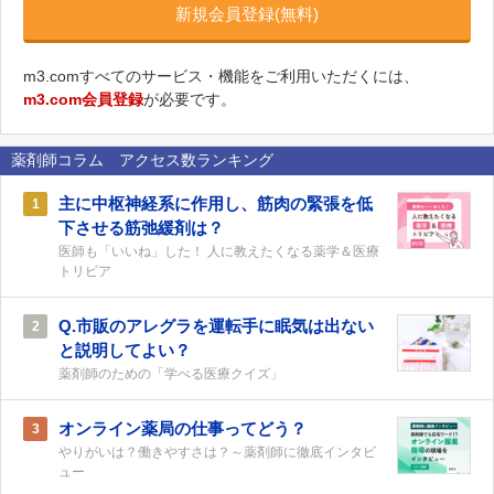
新規会員登録(無料)
m3.comすべてのサービス・機能をご利用いただくには、
m3.com会員登録
が必要です。
薬剤師コラム アクセス数ランキング
主に中枢神経系に作用し、筋肉の緊張を低
1
下させる筋弛緩剤は？
医師も「いいね」した！ 人に教えたくなる薬学＆医療
トリビア
Q.市販のアレグラを運転手に眠気は出ない
2
と説明してよい？
薬剤師のための「学べる医療クイズ」
オンライン薬局の仕事ってどう？
3
やりがいは？働きやすさは？～薬剤師に徹底インタビ
ュー