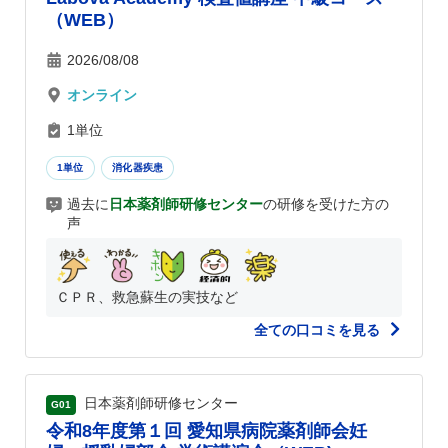
（WEB）
2026/08/08
オンライン
1単位
1単位
消化器疾患
過去に
日本薬剤師研修センター
の研修を受けた方の
声
ＣＰＲ、救急蘇生の実技など
全ての口コミを見る
日本薬剤師研修センター
G01
令和8年度第１回 愛知県病院薬剤師会妊