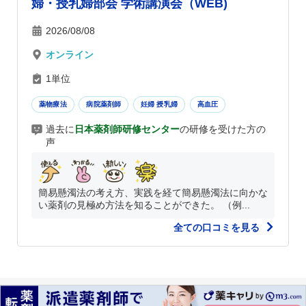
婦・授乳婦部会 学術講演会（WEB)
2026/08/08
オンライン
1単位
薬物療法
病院薬剤師
妊婦 授乳婦
高血圧
過去に
日本薬剤師研修センター
の研修を受けた方の
声
簡易懸濁法の考え方、実践を経て簡易懸濁法に向かな
い薬剤の見極め方法を知ることができた。 （例...
全ての口コミを見る