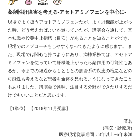
薬剤性肝障害を考える‐アセトアミノフェンを中心に‐
現場でよく扱うアセトアミノフェンだが、よく肝機能が上がっ
た時、どう考えればよいか迷っていたが、講演会を通して、基
本知識や投薬中止指標（目安）があることを知ることができ、
現場でのアプローチもしやすくなってきたように感じます。 ま
た、現場では関心も持つようにあり、病棟業務では、アセトア
ミノフェンを使っていて肝機能上がったら副作用の可能性もあ
るが、今までの経過からもともとの胆管系の疾患の増悪などの
可能性も考えるなど患者を全体を見れるようになってきたこと
もありました。講演会で興味、注目する分野ができたりするだ
けでもいいことだと思います。
【1単位】 【2018年11月受講】
匿名
(病院・診療所)
医療現場従事期間：3年以上~5年未満