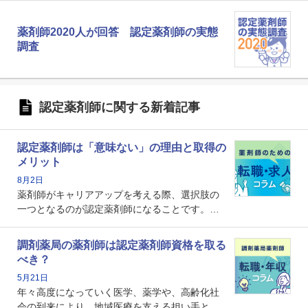
薬剤師2020人が回答 認定薬剤師の実態
調査
認定薬剤師に関する新着記事
認定薬剤師は「意味ない」の理由と取得の
メリット
8月2日
薬剤師がキャリアアップを考える際、選択肢の
一つとなるのが認定薬剤師になることです。し
かし、「認定薬剤師は取得しても意味がない」
という声を聞いたことがあるかもしれません。
調剤薬局の薬剤師は認定薬剤師資格を取る
本記事では、認定薬剤師が「意味ない」といわ
べき？
れる理由や、取得するメリット、年収・キャリ
5月21日
アへの影響を解説します。
年々高度になっていく医学、薬学や、高齢化社
会の到来により、地域医療を支える担い手とし