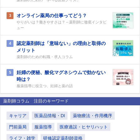
薬剤師のための「学べる医療クイズ」
オンライン薬局の仕事ってどう？
3
やりがいは？働きやすさは？～薬剤師に徹底インタビ
ュー
認定薬剤師は「意味ない」の理由と取得の
4
メリット
薬剤師のための転職・求人コラム
妊婦の便秘、酸化マグネシウムで効かない
5
時は？
服薬指導に役立つ、妊婦と薬の話
薬剤師コラム 注目のキーワード
キャリア
医薬品情報・DI
薬物療法・作用機序
門前薬局
服薬指導
医療過誤・ヒヤリハット
ライフ・雑学
研修認定薬剤師資格