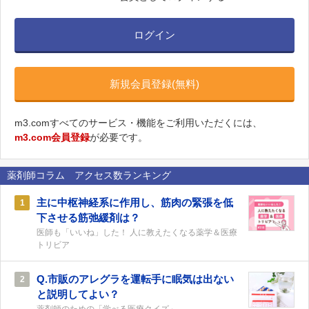
ログイン
新規会員登録(無料)
m3.comすべてのサービス・機能をご利用いただくには、
m3.com会員登録
が必要です。
薬剤師コラム アクセス数ランキング
主に中枢神経系に作用し、筋肉の緊張を低
1
下させる筋弛緩剤は？
医師も「いいね」した！ 人に教えたくなる薬学＆医療
トリビア
Q.市販のアレグラを運転手に眠気は出ない
2
と説明してよい？