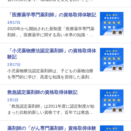
ての薬剤師の存在がクローズアップされるなか
で、重要度が増しているのが認定薬剤師という
「医療薬学専門薬剤師」の資格取得体験記
資格です。認定薬剤師とはいったいどんな資格
3月17日
なのでしょうか。それを取得するとどのような
2020年から開始された新制度「医療薬学専門薬
メリットがあるのでしょうか。
剤師」。医療薬学に関する高い水準の知識・技
能を備えた薬剤師の養成を目的としており、薬
剤師としての専門性を示す客観的な根拠の一つ
「小児薬物療法認定薬剤師」の資格取得体
となります。取得要件は多岐に渡り、審査も複
験記
数回ありますが、患者さんに対して一定の能力
2月17日
の証明になる資格と言えます。
小児薬物療法認定薬剤師は、子どもの薬物治療
を専門的に学び、高度な知識を習得した薬剤師
です。子どもの発達段階における身体的特徴
や、特有の疾患、心理状況を理解し、専門性を
救急認定薬剤師の資格取得体験記
深めることで、子どもとその保護者に寄り添え
2月1日
る存在です。今回はそんな小児薬物療法認定薬
「救急認定薬剤師」は2011年度に認定制度が始
剤師の取得体験記をご紹介します。
まった比較的新しい資格です。近年では救急病
棟に薬剤師を配置する病院が増えてきているこ
とから、救急認定薬剤師を目指す病院薬剤師も
薬剤師の「がん専門薬剤師」資格取得体験
増えているのではないでしょうか。今回はそん