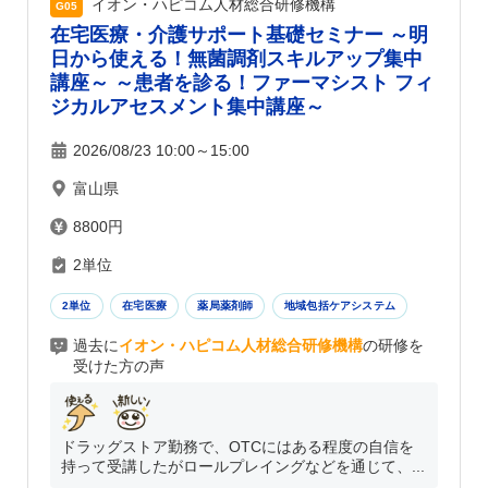
イオン・ハピコム人材総合研修機構
G05
在宅医療・介護サポート基礎セミナー ～明
日から使える！無菌調剤スキルアップ集中
講座～ ～患者を診る！ファーマシスト フィ
ジカルアセスメント集中講座～
2026/08/23 10:00～15:00
富山県
8800円
2単位
2単位
在宅医療
薬局薬剤師
地域包括ケアシステム
過去に
イオン・ハピコム人材総合研修機構
の研修を
受けた方の声
ドラッグストア勤務で、OTCにはある程度の自信を
持って受講したがロールプレイングなどを通じて、...