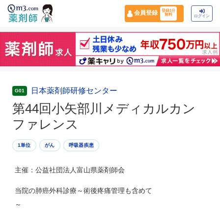
登録1分
会員登録
無料
ログイン
日本薬剤師研修センター
G01
第44回小矢部川メディカルカン
ファレンス
1単位
がん
呼吸器疾患
主催：公益社団法人富山県薬剤師会
当院の肺癌外科診療～術後疼痛管理も含めて
～