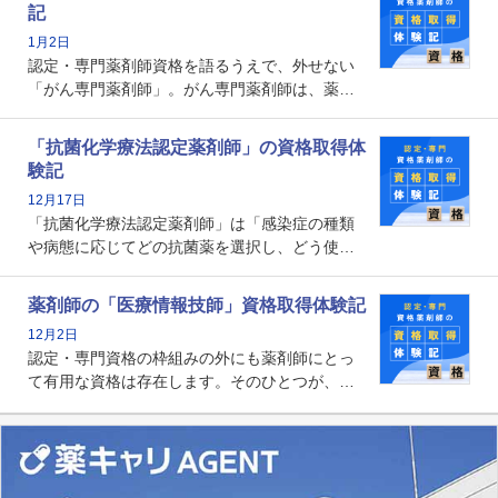
記
な救急認定薬剤師の取得体験記をご紹介しま
1月2日
す。
認定・専門薬剤師資格を語るうえで、外せない
「がん専門薬剤師」。がん専門薬剤師は、薬剤
師として初めて医療法上広告が可能な専門性に
関する資格として、2009年に発足しました。薬
「抗菌化学療法認定薬剤師」の資格取得体
剤師の専門性を活かして高度化するがん医療に
験記
貢献する姿は、今も病院薬剤師にとって一目置
12月17日
かれる存在です。
「抗菌化学療法認定薬剤師」は「感染症の種類
や病態に応じてどの抗菌薬を選択し、どう使っ
たらいいのか」まで踏み込んで提案・実践でき
る薬剤師です。現在、感染防止対策加算の施設
薬剤師の「医療情報技師」資格取得体験記
基準に専任の薬剤師配置が挙げられており、今
12月2日
後は感染症領域で薬剤師に、より多くの役割が
認定・専門資格の枠組みの外にも薬剤師にとっ
求められる可能性もあります。
て有用な資格は存在します。そのひとつが、
「医療情報技師」です。患者の病歴、経過、検
査データ、投薬歴など非常に多岐にわたる医療
データを利活用し、またシステム管理できるこ
とは、病院薬剤師を中心に大きな武器になりま