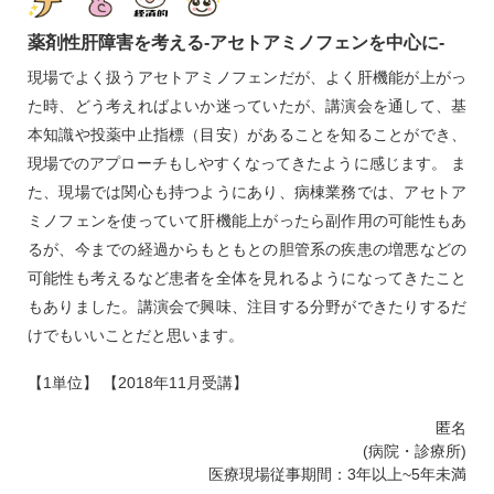
薬剤性肝障害を考える‐アセトアミノフェンを中心に‐
現場でよく扱うアセトアミノフェンだが、よく肝機能が上がっ
た時、どう考えればよいか迷っていたが、講演会を通して、基
本知識や投薬中止指標（目安）があることを知ることができ、
現場でのアプローチもしやすくなってきたように感じます。 ま
た、現場では関心も持つようにあり、病棟業務では、アセトア
ミノフェンを使っていて肝機能上がったら副作用の可能性もあ
るが、今までの経過からもともとの胆管系の疾患の増悪などの
可能性も考えるなど患者を全体を見れるようになってきたこと
もありました。講演会で興味、注目する分野ができたりするだ
けでもいいことだと思います。
【1単位】 【2018年11月受講】
匿名
(病院・診療所)
医療現場従事期間：3年以上~5年未満