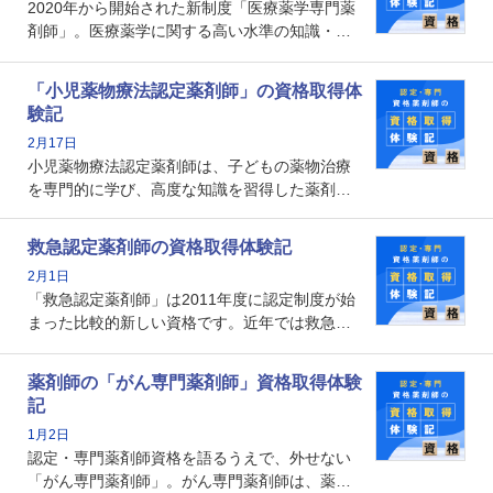
2020年から開始された新制度「医療薬学専門薬
メリットがあるのでしょうか。
剤師」。医療薬学に関する高い水準の知識・技
能を備えた薬剤師の養成を目的としており、薬
剤師としての専門性を示す客観的な根拠の一つ
「小児薬物療法認定薬剤師」の資格取得体
となります。取得要件は多岐に渡り、審査も複
験記
数回ありますが、患者さんに対して一定の能力
2月17日
の証明になる資格と言えます。
小児薬物療法認定薬剤師は、子どもの薬物治療
を専門的に学び、高度な知識を習得した薬剤師
です。子どもの発達段階における身体的特徴
や、特有の疾患、心理状況を理解し、専門性を
救急認定薬剤師の資格取得体験記
深めることで、子どもとその保護者に寄り添え
2月1日
る存在です。今回はそんな小児薬物療法認定薬
「救急認定薬剤師」は2011年度に認定制度が始
剤師の取得体験記をご紹介します。
まった比較的新しい資格です。近年では救急病
棟に薬剤師を配置する病院が増えてきているこ
とから、救急認定薬剤師を目指す病院薬剤師も
薬剤師の「がん専門薬剤師」資格取得体験
増えているのではないでしょうか。今回はそん
記
な救急認定薬剤師の取得体験記をご紹介しま
1月2日
す。
認定・専門薬剤師資格を語るうえで、外せない
「がん専門薬剤師」。がん専門薬剤師は、薬剤