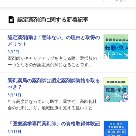
認定薬剤師に関する新着記事
認定薬剤師は「意味ない」の理由と取得の
メリット
8月2日
薬剤師がキャリアアップを考える際、選択肢の
一つとなるのが認定薬剤師になることです。し
かし、「認定薬剤師は取得しても意味がない」
という声を聞いたことがあるかもしれません。
調剤薬局の薬剤師は認定薬剤師資格を取る
本記事では、認定薬剤師が「意味ない」といわ
べき？
れる理由や、取得するメリット、年収・キャリ
5月21日
アへの影響を解説します。
年々高度になっていく医学、薬学や、高齢化社
会の到来により、地域医療を支える担い手とし
ての薬剤師の存在がクローズアップされるなか
で、重要度が増しているのが認定薬剤師という
「医療薬学専門薬剤師」の資格取得体験記
資格です。認定薬剤師とはいったいどんな資格
3月17日
なのでしょうか。それを取得するとどのような