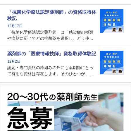
師として初めて医療法上広告が可能な専門性に
関する資格として、2009年に発足しました。薬
「抗菌化学療法認定薬剤師」の資格取得体
剤師の専門性を活かして高度化するがん医療に
験記
貢献する姿は、今も病院薬剤師にとって一目置
12月17日
かれる存在です。
「抗菌化学療法認定薬剤師」は「感染症の種類
や病態に応じてどの抗菌薬を選択し、どう使っ
たらいいのか」まで踏み込んで提案・実践でき
る薬剤師です。現在、感染防止対策加算の施設
薬剤師の「医療情報技師」資格取得体験記
基準に専任の薬剤師配置が挙げられており、今
12月2日
後は感染症領域で薬剤師に、より多くの役割が
認定・専門資格の枠組みの外にも薬剤師にとっ
求められる可能性もあります。
て有用な資格は存在します。そのひとつが、
「医療情報技師」です。患者の病歴、経過、検
査データ、投薬歴など非常に多岐にわたる医療
データを利活用し、またシステム管理できるこ
とは、病院薬剤師を中心に大きな武器になりま
す。