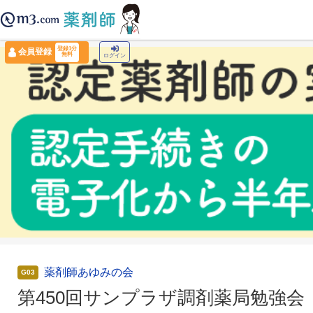
薬剤師トップ
›
認定薬剤師ナビ
›
第450回サンプラザ調剤薬局勉強会
登録1分
会員登録
無料
ログイン
薬剤師あゆみの会
G03
第450回サンプラザ調剤薬局勉強会