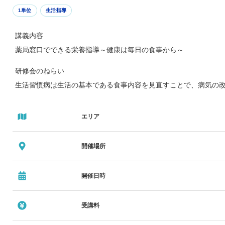
1単位
生活指導
講義内容
薬局窓口でできる栄養指導～健康は毎日の食事から～
研修会のねらい
生活習慣病は生活の基本である食事内容を見直すことで、病気の
講師
エリア
渡辺氏 サンプラザ調剤薬局 管理栄養士チーム
開催場所
開催日時
受講料