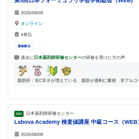
第5回日本フォーミュラリ学会学術総会（WEB)
2026/08/08
オンライン
4単位
薬物療法
過去に
日本薬剤師研修センター
の研修を受けた方の声
脂肪肝：非C非Ｂが増えている 脂肪が過剰に蓄積 非アルコール
日本薬剤師研修センター
G01
Labova Academy 検査値講座 中級コース（WEB
2026/08/08