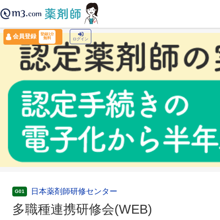
薬剤師トップ
›
認定薬剤師ナビ
›
多職種連携研修会(WEB)
登録1分
会員登録
無料
ログイン
日本薬剤師研修センター
G01
多職種連携研修会(WEB)