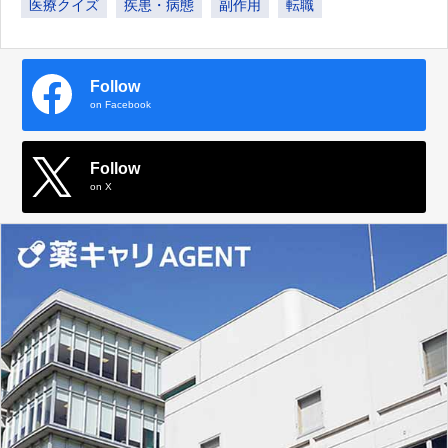
医療クイズ
疾患・病態
副作用
転職
Follow
on Facebook
Follow
on X