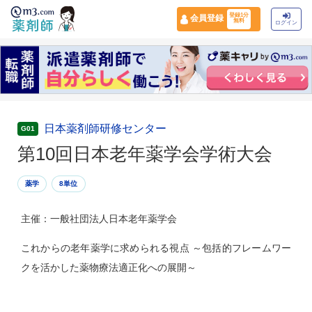
登録1分
会員登録
無料
ログイン
日本薬剤師研修センター
G01
第10回日本老年薬学会学術大会
薬学
8単位
主催：一般社団法人日本老年薬学会
これからの老年薬学に求められる視点 ～包括的フレームワー
クを活かした薬物療法適正化への展開～