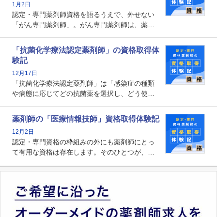
1月2日
す。
認定・専門薬剤師資格を語るうえで、外せない
「がん専門薬剤師」。がん専門薬剤師は、薬剤
師として初めて医療法上広告が可能な専門性に
関する資格として、2009年に発足しました。薬
「抗菌化学療法認定薬剤師」の資格取得体
剤師の専門性を活かして高度化するがん医療に
験記
貢献する姿は、今も病院薬剤師にとって一目置
12月17日
かれる存在です。
「抗菌化学療法認定薬剤師」は「感染症の種類
や病態に応じてどの抗菌薬を選択し、どう使っ
たらいいのか」まで踏み込んで提案・実践でき
る薬剤師です。現在、感染防止対策加算の施設
薬剤師の「医療情報技師」資格取得体験記
基準に専任の薬剤師配置が挙げられており、今
12月2日
後は感染症領域で薬剤師に、より多くの役割が
認定・専門資格の枠組みの外にも薬剤師にとっ
求められる可能性もあります。
て有用な資格は存在します。そのひとつが、
「医療情報技師」です。患者の病歴、経過、検
査データ、投薬歴など非常に多岐にわたる医療
データを利活用し、またシステム管理できるこ
とは、病院薬剤師を中心に大きな武器になりま
す。