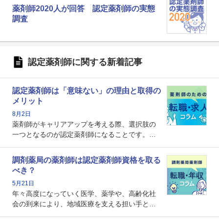
薬剤師2020人が回答 認定薬剤師の実態
調査
認定薬剤師に関する新着記事
認定薬剤師は「意味ない」の理由と取得の
メリット
8月2日
薬剤師がキャリアアップを考える際、選択肢の
一つとなるのが認定薬剤師になることです。し
かし、「認定薬剤師は取得しても意味がない」
という声を聞いたことがあるかもしれません。
調剤薬局の薬剤師は認定薬剤師資格を取る
本記事では、認定薬剤師が「意味ない」といわ
べき？
れる理由や、取得するメリット、年収・キャリ
5月21日
アへの影響を解説します。
年々高度になっていく医学、薬学や、高齢化社
会の到来により、地域医療を支える担い手とし
ての薬剤師の存在がクローズアップされるなか