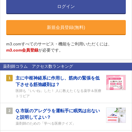
ログイン
新規会員登録(無料)
m3.comすべてのサービス・機能をご利用いただくには、
m3.com会員登録
が必要です。
薬剤師コラム アクセス数ランキング
主に中枢神経系に作用し、筋肉の緊張を低
1
下させる筋弛緩剤は？
医師も「いいね」した！ 人に教えたくなる薬学＆医療
トリビア
Q.市販のアレグラを運転手に眠気は出ない
2
と説明してよい？
薬剤師のための「学べる医療クイズ」