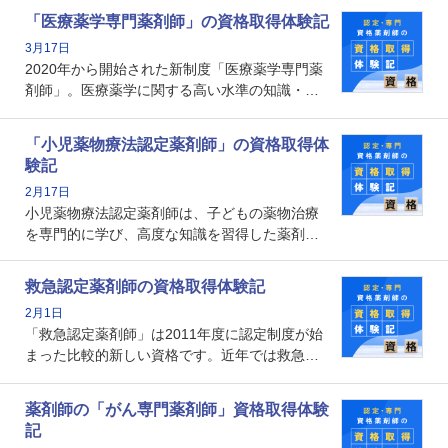
で、重要度が増しているのが認定薬剤師という
「医療薬学専門薬剤師」の資格取得体験記
資格です。認定薬剤師とはいったいどんな資格
3月17日
なのでしょうか。それを取得するとどのような
2020年から開始された新制度「医療薬学専門薬
メリットがあるのでしょうか。
剤師」。医療薬学に関する高い水準の知識・技
能を備えた薬剤師の養成を目的としており、薬
剤師としての専門性を示す客観的な根拠の一つ
「小児薬物療法認定薬剤師」の資格取得体
となります。取得要件は多岐に渡り、審査も複
験記
数回ありますが、患者さんに対して一定の能力
2月17日
の証明になる資格と言えます。
小児薬物療法認定薬剤師は、子どもの薬物治療
を専門的に学び、高度な知識を習得した薬剤師
です。子どもの発達段階における身体的特徴
や、特有の疾患、心理状況を理解し、専門性を
救急認定薬剤師の資格取得体験記
深めることで、子どもとその保護者に寄り添え
2月1日
る存在です。今回はそんな小児薬物療法認定薬
「救急認定薬剤師」は2011年度に認定制度が始
剤師の取得体験記をご紹介します。
まった比較的新しい資格です。近年では救急病
棟に薬剤師を配置する病院が増えてきているこ
とから、救急認定薬剤師を目指す病院薬剤師も
薬剤師の「がん専門薬剤師」資格取得体験
増えているのではないでしょうか。今回はそん
記
な救急認定薬剤師の取得体験記をご紹介しま