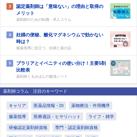
認定薬剤師は「意味ない」の理由と取得の
3
メリット
薬剤師のための転職・求人コラム
妊婦の便秘、酸化マグネシウムで効かない
4
時は？
服薬指導に役立つ、妊婦と薬の話
プラリアとイベニティの使い分け！主要5剤
5
比較表
薬剤師くるみぱんの勉強ノート
薬剤師コラム 注目のキーワード
キャリア
医薬品情報・DI
薬物療法・作用機序
服薬指導
医療過誤・ヒヤリハット
ライフ・雑学
研修認定薬剤師資格
専門・認定薬剤師資格